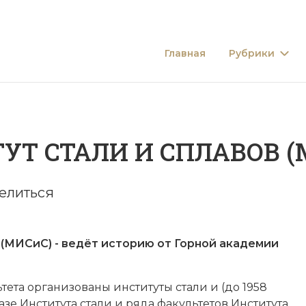
Главная
Рубрики
УТ СТАЛИ И СПЛАВОВ (
елиться
иС) - ве­дёт ис­то­рию от Гор­ной ака­де­мии
ета ор­га­ни­зо­ва­ны институты ста­ли и (до 1958
ба­зе Института ста­ли и ря­да факультетов Института