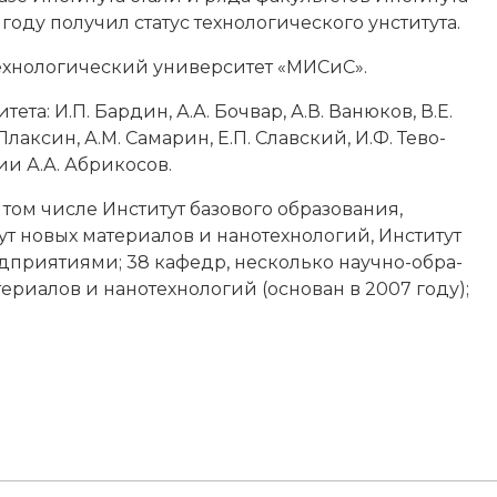
году по­лу­чил ста­тус тех­но­ло­гического унститута.
тех­но­ло­гический университет «МИСиС».
ета: И.П. Бар­дин, А.А. Боч­вар, А.В. Ва­ню­ков, В.Е.
Плак­син, А.М. Са­ма­рин, Е.П. Слав­ский, И.Ф. Те­во­
мии
А.А. Аб­ри­ко­сов.
том числе Институт ба­зо­во­го об­ра­зо­ва­ния,
т но­вых ма­те­риа­лов и на­но­тех­но­ло­гий, Институт
прия­тия­ми; 38 ка­федр, несколько на­уч­но-об­ра­
­риа­лов и на­но­тех­но­ло­гий (ос­но­ван в 2007 году);