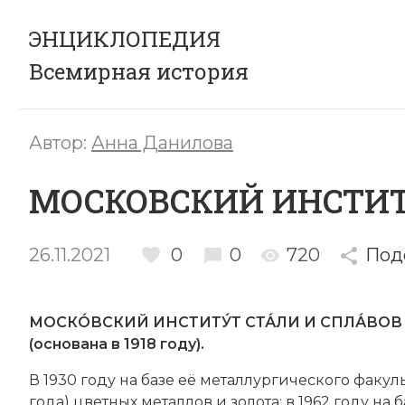
ЭНЦИКЛОПЕДИЯ
Всемирная история
Автор:
Анна Данилова
МОСКОВСКИЙ ИНСТИТ
26.11.2021
0
0
720
Под
МОСКО́ВСКИЙ ИНСТИТУ́Т СТА́ЛИ И СПЛА́ВОВ (МИС
(ос­но­ва­на в 1918 году).
В 1930 году на ба­зе её ме­тал­лур­гического факульт
года) цвет­ных ме­тал­лов и
зо­ло­та
; в 1962 году на 