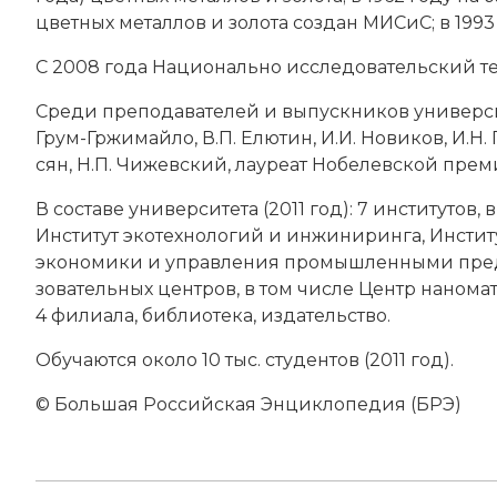
цвет­ных ме­тал­лов и зо­ло­та соз­дан МИСиС; в 1993 
С 2008 года Национально ис­сле­до­ва­тель­ский 
Сре­ди пре­по­да­ва­те­лей и вы­пу­ск­ни­ков университ
Грум-Гржи­май­ло, В.П. Елю­тин, И.И. Но­ви­ков, И.Н. 
сян,
Н.П. Чи­жев­ский
, лау­ре­ат
Но­бе­лев­ской пре
В со­ста­ве университета (2011 год): 7 институтов, в 
Институт эко­тех­но­ло­гий и ин­жи­ни­рин­га, Институ
эко­но­ми­ки и уп­рав­ле­ния промышленными пред­
зо­вательных це­нт­ров, в том числе Центр на­но­ма­те
4 фи­лиа­ла, биб­лио­те­ка, из­да­тель­ст­во.
Об­уча­ют­ся около 10 тыс. сту­ден­тов (2011 год).
© Большая Российская Энциклопедия (БРЭ)