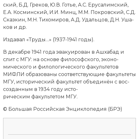
Социально-экономическая история
ский, Б.Д. Гре­ков, Ю.В. Го­тье,
А.С. Еру­са­лим­ский
,
Е.А. Кос­мин­ский, И.И. Минц, М.М. По­кров­ский, С.Д.
Специальные исторические дисциплины
Сказ­кин, М.Н. Ти­хо­ми­ров, А.Д. Удаль­цов, Д.Н. Уша­
ков и др.
СССР
Из­да­вал «Тру­ды…» (1937-1941 годы).
Южная Америка
В декабре 1941 года эва­куи­ро­ван в Аш­ха­бад и
слит с МГУ: на ос­но­ве фи­ло­соф­ско­го, эко­но­
мического и фи­ло­ло­гического факультетов
МИФЛИ об­ра­зо­ва­ны со­от­вет­ст­вую­щие факультеты
МГУ, ис­то­рический факультет объ­еди­нён с вос­
соз­дан­ным в 1934 году ис­то­
рическим факультетом МГУ.
© Большая Российская Энциклопедия (БРЭ)