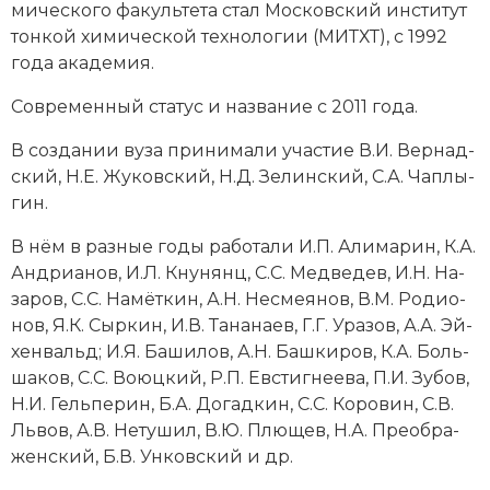
мического факультета стал Московский институт
Новая история
тон­кой хи­мической тех­но­ло­гии (МИТХТ), с 1992
года ака­де­мия.
Новейшая история
Современный ста­тус и название с 2011 года.
Нумизматика
В соз­да­нии вуза при­ни­ма­ли уча­стие В.И. Вер­над­
Образование
ский, Н.Е. Жу­ков­ский,
Н.Д. Зе­лин­ский
, С.А. Ча­п­лы­
гин.
Общественные объединения и организации
В нём в раз­ные го­ды ра­бо­та­ли И.П. Али­ма­рин, К.А.
Политическая история
Ан­д­риа­нов, И.Л. Кну­нянц, С.С. Мед­ве­дев, И.Н. На­
за­ров, С.С. На­мёт­кин, А.Н. Не­смея­нов, В.М. Ро­дио­
Революции и народные движения
нов, Я.К. Сыр­кин, И.В. Та­на­на­ев, Г.Г. Ура­зов, А.А. Эй­
хен­вальд; И.Я. Ба­ши­лов, А.Н. Баш­ки­ров, К.А. Боль­
Религия и церковь
ша­ков, С.С. Во­юц­кий, Р.П. Ев­стиг­нее­ва, П.И. Зу­бов,
Н.И. Гель­перин, Б.А. До­гад­кин, С.С. Ко­ро­вин, С.В.
Россия
Львов, А.В. Не­ту­шил, В.Ю. Плю­щев, Н.А. Пре­об­ра­
жен­ский, Б.В. Ун­ков­ский и др.
Северная Америка