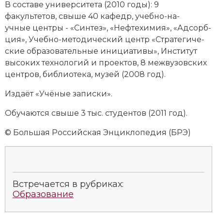
В со­ста­ве университета (2010 годы): 9
Социально-экономическая история
факультетов, свыше 40 ка­федр, учеб­но-на­
учные цен­тры - «Син­тез», «Неф­те­хи­мия», «Ад­сорб­
Специальные исторические дисциплины
ция», Учеб­но-ме­то­дический центр «Стра­те­ги­че­
СССР
ские об­ра­зо­ва­тель­ные ини­циа­ти­вы», Институт
вы­со­ких тех­но­ло­гий и про­ек­тов, 8 меж­ву­зов­ских
Южная Америка
цен­тров,
биб­лио­те­ка
, му­зей (2008 год).
Из­да­ёт «Учё­ные за­пис­ки».
Обу­ча­ют­ся свыше 3 тыс. сту­ден­тов (2011 год).
© Большая Российская Энциклопедия (БРЭ)
Встречается в рубриках:
Образование