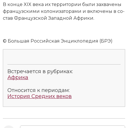
Социально-экономическая история
В конце XIX века их тер­ри­то­рии бы­ли за­хва­че­ны
французскими ко­ло­ни­за­то­ра­ми и вклю­че­ны в со­
Специальные исторические дисциплины
став Фран­цуз­ской За­пад­ной Аф­ри­ки.
СССР
© Большая Российская Энциклопедия (БРЭ)
Южная Америка
Встречается в рубриках:
Африка
Относится к периодам:
История Средних веков