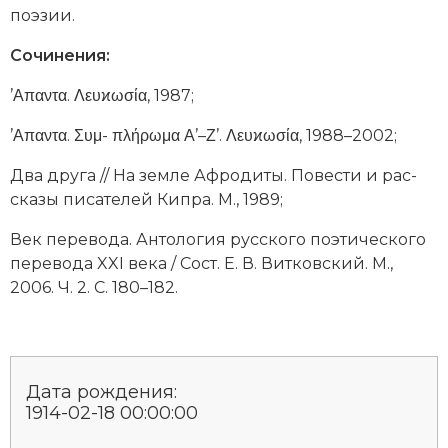
Социально-экономическая история
по­эзии.
Сочинения:
Специальные исторические дисциплины
’Απαντα. Λευϰωσία, 1987;
СССР
’Απαντα. Συμ- πλήρωμα Α’–Ζ’. Λευϰωσία, 1988–2002;
Южная Америка
Два дру­га // На зем­ле Аф­ро­ди­ты. По­вес­ти и рас­
ска­зы пи­са­те­лей Кип­ра. М., 1989;
Век пе­ре­во­да. Ан­то­ло­гия рус­ско­го по­эти­че­ско­го
пе­ре­во­да XXI ве­ка / Сост. Е. В. Вит­ков­ский. М.,
2006. Ч. 2. С. 180–182.
Дата рождения:
1914-02-18 00:00:00