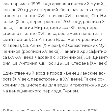
как тюрь­ма; с 1999 года ар­хео­ло­гический му­зей),
свыше 20 других церк­вей (большая часть пе­ре­
строе­на в конце XVII - начало XVIII веков): Свт. Ни­
ко­лая (X век, пе­рестрое­на в 1703 году; рос­пи­си X
века), Па­на­гия Мир­ти­дио­тис­са (XIII век, пе­ре­
строе­на в конце XVII века; обе име­ют ве­не­ци­ан­
ский пор­тал), Св. Ан­д­рея (фраг­мен­ты рос­пи­сей
XIII века), Св. Ан­ны (XIV век), 40 Се­ва­стий­ских Му­
че­ни­ков (рос­пи­си XV века), Па­на­гия Хри­са­фи­тис­
са (XV-XVI века, ча­сов­ня с ис­точ­ни­ком), Св. Ди­мит­
рия, Св. Ан­то­ния, Св. Трои­цы, Св. Сте­фа­на (XVI век).
Един­ст­вен­ный вход в го­род - Ве­не­ци­ан­ские во­
ро­та (XIV век, пе­ре­строе­ны в XVI веке). Так­же со­
хра­ни­лись цис­тер­ны для во­ды и трехэтаж­ные до­
ма ве­не­ци­ан­ско­го пе­рио­да. Ту­ризм.
© Большая Российская Энциклопедия (БРЭ)