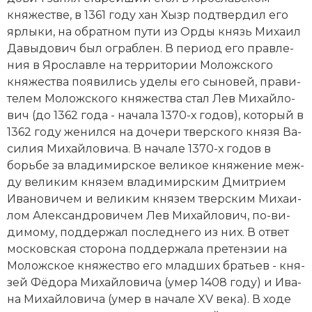
Социально-экономическая история
княжестве, в 1361 году хан Хызр под­твер­дил его
яр­лы­ки, на об­рат­ном пу­ти из Ор­ды князь Ми­ха­ил
Специальные исторические дисциплины
Да­вы­до­вич был ог­раб­лен. В пе­ри­од его прав­ле­
ния в Яро­слав­ле на тер­ри­то­рии Моложского
СССР
княжества по­яви­лись уде­лы его сы­но­вей, пра­ви­
те­лем Моложского княжества стал Лев Ми­хай­ло­
Южная Америка
вич (до 1362 года - начала 1370-х годов), ко­то­рый в
1362 году же­нил­ся на до­че­ри твер­ско­го князя Ва­
си­лия Ми­хай­ло­ви­ча. В начале 1370-х годов в
борь­бе за вла­ди­мир­ское великое кня­же­ние ме­ж­
ду великим князем вла­ди­мир­ским Дмит­ри­ем
Ива­но­ви­чем и великим князем твер­ским Ми­хаи­
лом Алек­сан­д­ро­ви­чем Лев Ми­хай­ло­вич, по-ви­
ди­мо­му, под­дер­жал по­след­не­го из них. В от­вет
московская сто­ро­на под­дер­жа­ла пре­тен­зии на
Моложское княжество его млад­ших брать­ев - кня­
зей Фё­до­ра Ми­хай­ло­ви­ча (умер 1408 году) и Ива­
на Ми­хай­ло­ви­ча (умер в начале XV века). В хо­де