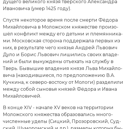
ду­ще­го великого князя твер­ско­го Алек­сан­д­ра
Ива­но­ви­ча (умер 1425 году).
Спус­тя не­ко­то­рое вре­мя по­сле смер­ти Фё­до­ра
Ми­хай­ло­ви­ча в Моложском княжестве про­изо­
шёл кон­фликт ме­ж­ду его деть­ми и пле­мян­ни­ка­
ми. Московская сто­ро­на под­дер­жа­ла пер­вых из
них, в ре­зуль­та­те че­го кня­зья Ан­д­рей Льво­вич
Ду­ло и Бо­рис Льво­вич ли­ши­лись сво­их вла­де­
ний и бы­ли вы­ну­ж­де­ны отъ­е­хать на служ­бу в
Тверь. Бывышие вла­де­ния князя Льва Ми­хай­ло­
ви­ча (на­хо­див­шие­ся, по пред­по­ло­же­нию В.А.
Куч­ки­на, к се­ве­ро-вос­то­ку от Мо­ло­ги) раз­де­ли­ли
ме­ж­ду со­бой сы­но­вья кня­зей Фё­до­ра и Ива­на
Ми­хай­ло­ви­чей.
В конце XIV - начале XV веков на тер­ри­то­рии
Моложского княжества об­ра­зо­ва­лись мно­го­
численные уде­лы (Сиц­кий, Про­зо­ров­ский, Суд­
ский, Шу­мо­ром­ский и др.), раз­ме­ры ко­то­рых бы­