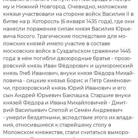
му и Ниж­ний Нов­го­род. Оче­вид­но, мо­лож­ские
кня­зья уча­ст­во­ва­ли на сто­ро­не войск Ва­си­лия II в
бит­ве на р. Ко­то­росль (6 января 1435 года), где они
на­нес­ли по­ра­же­ние си­лам князя Ва­си­лия Юрь­е­
ви­ча Ко­со­го. Тра­гические по­след­ст­вия для мо­
лож­ских кня­зей име­ло уча­стие в со­ста­ве
московских войск в Суз­даль­ском сра­же­нии 1445
года: в нём по­гиб­ли двою­род­ные бра­тья - про­зо­
ров­ский князь Иван Фё­до­ро­вич и шу­мо­ром­ский
князь Глеб Ива­но­вич, вну­ки князя Фё­до­ра Ми­хай­
ло­ви­ча - сиц­кие кня­зья Бо­рис и Пётр Се­мё­но­ви­
чи, про­зо­ров­ский князь Юрий Ива­но­вич и его
сын Ан­д­рей Юрь­е­вич Бак­лаш­ка. Стар­шие вну­ки
кня­зей Фё­до­ра и Ива­на Ми­хай­ло­ви­чей - Дмит­
рий Ва­силь­е­вич Сле­пой и Се­мён Ан­д­рее­вич
- умер­ли без­дет­ны­ми, вслед­ст­вие это­го их вла­де­
ния, от­но­сив­шие­ся к ста­рей­ше­му сто­лу в
Моложском княжестве, ста­ли счи­тать­ся вы­мо­ро­