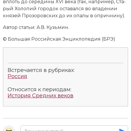
вплоть до середины XVI века (так, например, Ста­
рый Хо­ло­пий городок ос­та­вал­ся во вла­де­нии
кня­зей Про­зо­ров­ских до их опалы в оп­рич­ни­ну).
Автор статьи: А.В. Кузь­мин.
© Большая Российская Энциклопедия (БРЭ)
Встречается в рубриках:
Россия
Относится к периодам:
История Средних веков