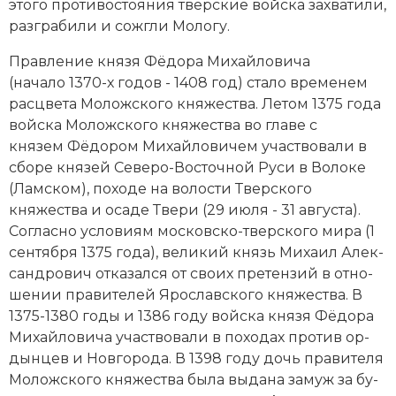
это­го про­ти­во­стоя­ния твер­ские вой­ска за­хва­ти­ли,
раз­гра­би­ли и со­жгли Мо­ло­гу.
Прав­ле­ние князя Фё­до­ра Ми­хай­ло­ви­ча
(начало 1370-х годов - 1408 год) ста­ло вре­ме­нем
рас­цве­та Моложского княжества. Ле­том 1375 года
вой­ска Моложского княжества во гла­ве с
князем Фё­до­ром Ми­хай­ло­ви­чем уча­ст­во­ва­ли в
сбо­ре кня­зей Северо-Восточной Ру­си в Во­ло­ке
(Лам­ском), по­хо­де на во­лос­ти Твер­ско­го
княжества и оса­де Тве­ри (29 ию­ля - 31 августа).
Со­глас­но ус­ло­ви­ям московско-твер­ско­го ми­ра (1
сентября 1375 года), великий князь Ми­ха­ил Алек­
сан­д­ро­вич от­ка­зал­ся от сво­их пре­тен­зий в от­но­
ше­нии пра­вите­лей Яро­слав­ско­го княжества. В
1375-1380 годы и 1386 году вой­ска князя Фё­до­ра
Ми­хай­ло­ви­ча уча­ст­во­ва­ли в по­хо­дах про­тив ор­
дын­цев и Нов­го­ро­да. В 1398 году дочь пра­ви­те­ля
Моложского княжества бы­ла вы­да­на за­муж за бу­