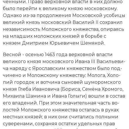
чен­ны­ми. Пра­во вер­хов­ной вла­сти в них долж­но
бы­ло пе­рей­ти к великому кня­зю мо­с­ков­ско­му.
Од­на­ко из-за про­дол­же­ния
Московской усо­би­цы
великий князь мо­с­ков­ский Ва­си­лий II со­хра­нил
не­за­ви­си­мость Моложского княжества, опи­ра­ясь
на млад­ших мо­лож­ских кня­зей в борь­бе с
князем Дмит­ри­ем Юрь­е­ви­чем Ше­мя­кой.
Вес­ной - осе­нью 1463 года вер­хов­ной вла­сти
великого князя мо­с­ков­ско­го
Ива­на III Ва­силь­е­ви­
ча
на­ря­ду с Яро­слав­ским княжеством бы­ло под­
чи­не­но и Моложскому княжеству: Мо­ло­га, Хо­ло­
пий го­ро­док и вот­чи­на сы­но­вей шу­мо­ром­ско­го
князя Гле­ба Ива­но­ви­ча (Бо­ри­са, Се­мё­на Хро­мо­го,
Ми­хаи­ла Ша­ми­на и Ива­на Го­лы­ги) во­шли в со­став
его вла­де­ний. При этом зна­чительная часть во­
лос­тей Моложского княжества ос­та­лась в ру­ках
ме­ст­ных кня­зей; в них они счи­та­лись пол­ны­ми
су­ве­ре­на­ми, со­хра­няя ос­тат­ки удель­ных прав