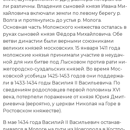
ли раз­лич­ны. Вла­де­ния сы­но­вей князя Ива­на Ми­
хай­ло­ви­ча вклю­ча­ли зем­ли по ле­во­му бе­ре­гу р.
Вол­га и про­тя­ну­лись до устья р. Мо­ло­га.
Основная часть Моложского княжества ос­та­лась в
ру­ках сы­но­вей князя Фё­до­ра Ми­хай­ло­ви­ча. Обе
вет­ви ди­на­стии бы­ли вер­ны­ми со­юз­ни­ка­ми
великих кня­зей мо­с­ков­ских. 15 января 1411 года
мо­лож­ские кня­зья при­ни­ма­ли уча­стие в не­удач­
ной для них бит­ве под Лыс­ко­вом про­тив ра­ти ни­
же­го­род­ско-суз­даль­ских кня­зей. Во вре­мя Мо­с­
ков­ской усо­би­цы 1425-1453 годов они под­дер­жа­
ли в 1433-1434 годы Ва­си­лия II Ва­силь­е­ви­ча. По
све­де­ни­ям ро­до­слов­цев первой половины XVI
века, по­тер­пе­ли по­ра­же­ние от князя Юрия Дмит­
рие­ви­ча (ве­ро­ят­но, у церкви Ни­ко­лая на Го­ре в
Рос­тов­ском княжестве).
В мае 1434 года Ва­си­лий II Ва­силь­е­вич ос­та­нав­
ли­вал­ся в Мо­ло­ге на пу­ти из Нов­го­ро­да в Ко­ст­ро­