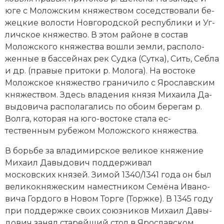
юге с Моложским княжеством со­сед­ст­во­ва­ли бе­
Новая история
жец­кие во­лос­ти Нов­го­род­ской рес­пуб­ли­ки и Уг­
Новейшая история
лич­ское княжество. В этом рай­оне в со­став
Моложского княжества во­шли зем­ли, рас­по­ло­
Нумизматика
жен­ные в бас­сей­нах рек Суд­ка (Сут­ка), Сить, Себ­ла
и др. (пра­вые при­то­ки р. Мо­ло­га). На вос­то­ке
Образование
Моложское княжество гра­ни­чи­ло с Яро­слав­ским
княжеством. Здесь вла­де­ния князя Ми­хаи­ла Да­
Общественные объединения и организации
вы­до­вича рас­по­ла­га­лись по обо­им бе­ре­гам р.
Вол­га, ко­то­рая на юго-вос­то­ке ста­ла ес­
Политическая история
тественным ру­бе­жом Мо­лож­ско­го княжества.
Революции и народные движения
В борь­бе за вла­ди­мир­ское великое кня­же­ние
Ми­ха­ил Да­вы­до­вич под­дер­жи­вал
Религия и церковь
московских кня­зей. Зи­мой 1340/1341 года он был
ве­ли­ко­кня­же­ским на­мест­ни­ком Се­мё­на Ива­но­
Россия
ви­ча Гор­до­го в Но­вом Тор­ге (Торж­ке). В 1345 году
Северная Америка
при под­держ­ке сво­их со­юз­ни­ков Ми­ха­ил Да­вы­
до­вич за­нял ста­рей­ший стол в Яро­слав­ском