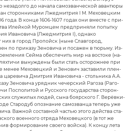
ко не­за­дол­го до на­ча­ла са­мо­званческой аван­тю­ры
ран сто­рон­ни­ка­ми
Лже­дмит­рия I
М. Ме­хо­вец­ким
606 года. В конце 1606-1607 годах они вме­сте с при­
тва Илей­кой Му­ром­цем пред­при­ня­ли по­пыт­ку
ия Ива­но­ви­ча
(Лжедмитрия I), од­на­ко
т них в город Про­пойск (ныне Слав­город,
ен по приказу Зеновича и по­са­жен в тюрь­му. Из-
трем­ле­ния Сей­ма обе­спе­чить мир на во­сто­ке (на­
шлях­ти­чи вы­нуж­де­ны бы­ли стать ос­то­рож­нее при
е ме­нее Ме­хо­вец­кий и Зе­но­вич за­ста­ви­ли плен­
 ца­ре­ви­ча Дми­трия Ива­но­ви­ча - столь­ни­ка А.А.
ка­зу Зе­но­ви­ча уряд­ник че­чер­ский Ра­го­за (Ра­го­
­чи По­спо­ли­той и Русского государства сто­рон­
б­ских слу­жи­лых лю­дей, сы­на
бо­яр­ско­го
Г. Верёв­ки­
ороде Ста­ро­дуб опо­зна­ние са­мо­зван­ца те­перь уже
и­ча. Важ­ной со­став­ной частью это­го дей­ст­ва ста­
ского во­енного от­ря­да Ме­хо­вец­ко­го (в тот же
чив фор­ми­ро­ва­ние сво­его во­йс­ка). К концу ле­та