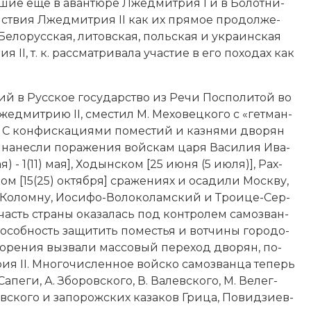
в­шие ещё в аван­тю­ре Лже­дмит­рия I и в Бо­лот­ни­
ей­ст­вия Лжедмитрия II как их пря­мое про­дол­же­
 Бе­ло­рус­ская, ли­товская, поль­ская и украинская
 II, т. к. рас­смат­ри­ва­ла уча­стие в его похо­дах как
ий в Русское государство из Ре­чи Пос­по­ли­той во
жедмитрию II, сме­стил М. Ме­хо­вец­ко­го с «гет­ман­
». С кон­фи­ска­ция­ми по­мес­тий и каз­ня­ми дво­рян
а на­нес­ли по­ра­же­ния вой­скам ца­ря Ва­си­лия Ива­
 - 1(11) мая], Хо­дын­ском [25 ию­ня (5 ию­ля)], Рах­
м [15(25) октября] сра­же­ни­ях и оса­ди­ли Мо­ск­ву,
 Ко­лом­ну, Ио­си­фо-Во­ло­ко­лам­ский и Трои­це-Сер­
часть стра­ны ока­за­лась под кон­тро­лем са­мо­зван­
соб­ность за­щи­тить по­ме­стья и вот­чи­ны го­ро­до­
о­ре­ния вы­зва­ли мас­со­вый пе­ре­ход дво­рян, по­
ия II. Мно­го­численное вой­ско са­мо­зван­ца те­перь
­пе­ги, А. Збо­ров­ско­го, В. Ва­лев­ско­го, М. Ве­лег­
в­ско­го и за­по­рож­ских ка­за­ков Гри­ца, По­вид­зи­ев­