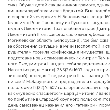
сия). Обу­чал де­тей свя­щен­ни­ков гра­мо­те, од­на­
ли­шил­ся за­ра­бот­ка и стал бро­дя­гой. Был по­до­б
и ста­ро­стой че­чер­ским Н. Зе­но­ви­чем в конце 1
быв­шим в Речь Пос­по­ли­ту из Русского государс
вы­дать Лжедмитрия II за по­гиб­ше­го ца­ря
Дмит­р
Лжедмитрий II, опа­саясь за свою жизнь, бе­жал о
Могилёвская область, Белоруссия), где был схвач
за обо­ст­ре­ния си­туа­ции в Ре­чи По­спо­ли­той и с
ру­ши­те­лям гро­зи­ла кон­фис­ка­ция иму­ще­ст­ва) 
под­го­тов­ке но­вых са­мо­званческих ин­триг. Тем н
но­го Лжедмитрия II вы­дать се­бя за род­ст­вен­ни­ка
На­го­го (из ро­да На­гих). 23.5(2.6).1607 года по при­
зин­ский) пе­ре­дал Лжедмитрию II на гра­ни­це Ре
ни­кам И.М. За­руц­ко­го и пред­води­те­ля ста­ро­ду
на, ко­то­рые 12(22).7.1607 года ор­га­ни­зо­вали в г
как «чу­дес­но спас­ше­го­ся» ца­ря Дмит­рия Ива­но­в
ло при­бы­тие в Ста­ро­дуб круп­но­го поль­ско-ли­тов
день са­мо­зва­нец на­зна­чил его «гет­ма­ном», по­ру