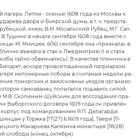
й ла­герь. Ле­том - осе­нью 1608 года из Мо­ск­вы к
а­ре­ва дво­ра и Бо­яр­ской ду­мы, в т. ч. пред­ста­
ру­бец­кой, князь В.М. Мо­саль­ский Ру­бец, М.Г. Сал­
). В Ту­ши­но в на­ча­ле сентября 1608 года вме­сте с
­ри­ца» М. Мни­шек. 6(16) сен­тяб­ря она «при­зна­ла» в
­лич­но въе­ха­ла в стан к Лжедмитрию II и ста­ла
­бы тай­но об­вен­ча­лись). В ка­че­ст­ве плен­ни­ка в
­ла­рет, вско­ре про­воз­гла­шён­ный пат­ри­ар­хом.
а­ге­ря не­по­мер­ные по­бо­ры в счи­та­ные не­де­ли ра­
е­ние по­мор­ских и за­мос­ков­ных уез­дов ор­га­ни­зо­
то­рое са­мо­зва­нец по­пы­тал­ся по­да­вить си­лой.
м М.В. Ско­пи­ным-Шуй­ским для вос­соз­да­ния пра­
ии Вы­борг­ско­го до­го­во­ра 1609 года он при­влёк
ор­пус под ко­мандованием Я.П. Де­ла­гар­ди.
н­цам у Торж­ка [17(27).6.1609 года], Тве­ри [11-
­иц­ко­го Ма­карь­е­ва Ка­ля­зи­на монастыря [18(28)
й сло­бо­ды (ко­нец ок­тяб­ря).