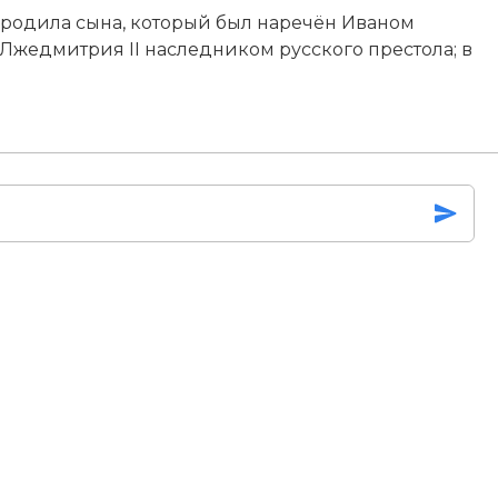
­ди­ла сы­на, ко­то­рый был на­ре­чён Ива­ном
 Лжедмитрия II на­след­ни­ком русского пре­сто­ла; в