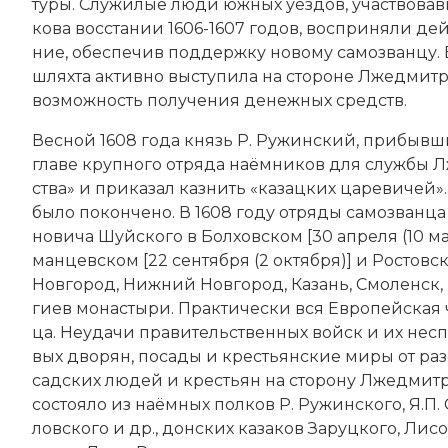
ту­ры. Слу­жи­лые лю­ди южных уез­дов, уча­ст­во­ва
ко­ва вос­ста­нии 1606-1607 годов, вос­при­ня­ли д
ние, обес­пе­чив под­де­рж­ку новому са­мо­зван­цу.
шлях­та ак­тив­но вы­сту­пи­ла на сто­ро­не Лжедмитрия
воз­мож­ность по­лу­че­ния де­неж­ных средств.
Вес­ной 1608 года князь Р. Ру­жин­ский, при­быв­ш
гла­ве круп­но­го от­ря­да на­ём­ни­ков для службы Л
ст­ва» и при­ка­зал каз­нить «ка­зац­ких ца­ре­ви­чей
бы­ло по­кон­че­но. В 1608 году от­ря­ды са­мо­зван­ц
но­ви­ча Шуй­ско­го в Бол­хов­ском [30 апреля (10 мая)
ман­цев­ском [22 сентября (2 октября)] и Рос­тов­ско
Нов­го­род, Ниж­ний Нов­го­род, Ка­зань, Смо­ленск,
ги­ев мо­на­сты­ри. Прак­ти­че­ски вся Ев­ропейская 
ца. Не­уда­чи пра­ви­тельственных войск и их не­спо­
вых дво­рян, по­са­ды и кре­сть­ян­ские ми­ры от ра­з
сад­ских лю­дей и кре­сть­ян на сто­ро­ну Лжедмитр
со­стоя­ло из на­ём­ных пол­ков Р. Ру­жин­ско­го, Я.П. Са
лов­ско­го и др., дон­ских ка­за­ков За­руц­ко­го, Ли­со