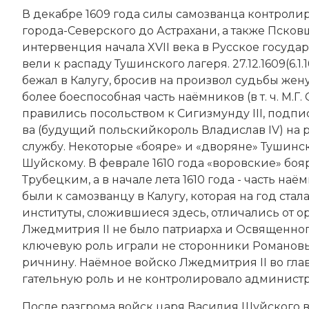
В декабре 1609 года си­лы са­мо­зван­ца кон­тро­л
го­ро­да-Се­вер­ско­го до Астра­ха­ни, а так­же Псков
ин­тер­вен­ция на­ча­ла XVII века в Русское государ
ве­ли к рас­па­ду Ту­шин­ско­го ла­ге­ря. 27.12.1609(
бе­жал в Ка­лу­гу, бро­сив на про­из­вол судь­бы же
бо­лее бое­спо­соб­ная часть на­ём­ни­ков (в т. ч. М.Г
пра­ви­лись по­соль­ст­вом к Си­гиз­мун­ду III, под­пи­
ва (бу­ду­щий польскийко­ро­ль Вла­ди­слав IV) на р
служ­бу. Не­ко­то­рые «боя­ре» и «дво­ря­не» Ту­шин­с
Шуй­ско­му. В феврале 1610 года «во­ров­ские» боя­ре
Тру­бец­ким, а в на­ча­ле ле­та 1610 года - часть наё
бы­ли к са­мо­зван­цу в Ка­лу­гу, ко­то­рая на год ст
ин­сти­ту­ты, сло­жив­шие­ся здесь, от­ли­ча­лись от ор­
Лжедмитрия II не бы­ло пат­ри­ар­ха и Ос­вя­щен­но­го
клю­чевую роль иг­ра­ли не сто­рон­ни­ки Ро­ма­но­вых
рич­ни­ну. На­ём­ное вой­ско Лжедмитрия II во гла­ве 
гательную роль и не кон­тро­ли­ро­ва­ло ад­ми­ни­ст­
По­сле раз­гро­ма войск ца­ря Ва­си­лия Шуй­ско­го в