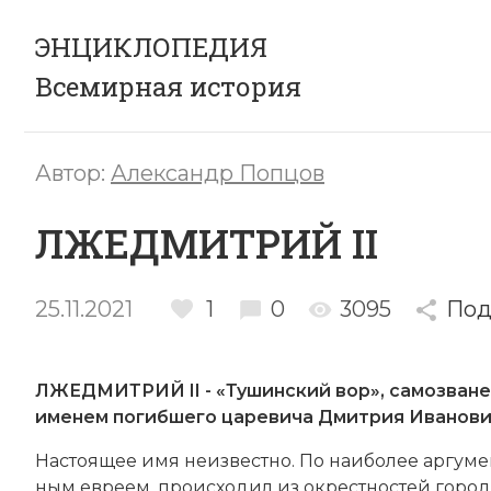
ЭНЦИКЛОПЕДИЯ
Всемирная история
Автор:
Александр Попцов
ЛЖЕДМИТРИЙ II
25.11.2021
1
0
3095
Под
ЛЖЕДМИТРИЙ II - «Тушинский вор», самозване
именем погибшего царевича Дмитрия Иванович
На­стоя­щее имя не­из­вест­но. По наи­бо­лее ар­гу­
ным ев­ре­ем, про­ис­хо­дил из ок­ре­ст­но­стей горо