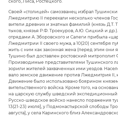
ско­го, Ли­са, Рос­тец­ко­го.
Сво­ей «сто­ли­цей» са­мо­зва­нец из­брал Ту­шин­ски
Лжедмитрию II пе­ре­еха­ли несколько чле­нов Го­су­д
ви­те­ли древ­них и знат­ных фа­ми­лий (князь Д.Т. Т
ты­ков, кня­зья Р.Ф. Тро­е­ку­ров, А.Ю. Сиц­кий и др.
от­ря­да­ми А. Збо­ров­ско­го и Са­пе­ги при­бы­ла «ца
Лжедмитрии II сво­его му­жа, а 10(20) сентября пуб
жить с ним как за­кон­ная же­на (пе­ред этим они яко
Ту­ши­но был дос­тав­лен рос­тов­ский митрополит Фи
Про­из­во­ди­мые пред­ста­ви­те­ля­ми Ту­шин­ско­го л
зо­ри­ли жи­те­лей за­хва­чен­ных ими уез­дов. На­се­л
ва­ло зем­ское дви­же­ние про­тив Лжедмитрия II, ко­
Дви­же­ние бы­ло ис­поль­зо­ва­но боя­ри­ном князе
ви­тельственного вой­ска. Кро­ме того, на ос­но­ва­н
на цар­скую служ­бу шведский экс­пе­диционный к
Русско-шведское вой­ско на­нес­ло по­ра­же­ния ту­ши
13(21-23) ию­ля], у Под­мо­на­стыр­ской сло­бо­ды Тро
августа], у села Ка­рин­ско­го близ Алек­сан­д­ров­ско