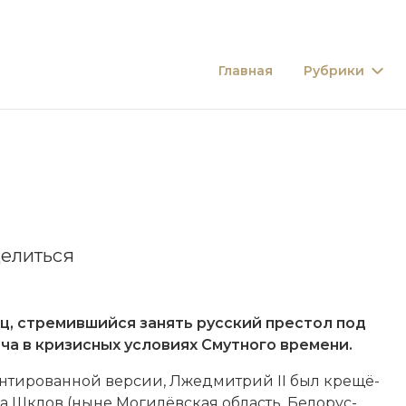
Главная
Рубрики
елиться
ц, стремившийся занять русский престол под
а в кризисных условиях Смутного времени.
мен­ти­ро­ван­ной вер­сии, Лжедмитрий II был кре­щё­
да Шклов (ны­не Мо­ги­лёв­ская область, Бе­ло­рус­