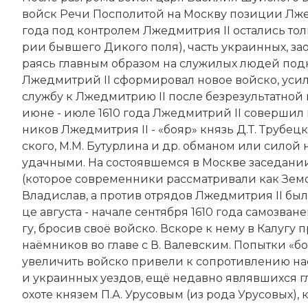
войск Ре­чи По­спо­ли­той на Мо­ск­ву по­зи­ции Лже
года под ко­нт­ро­лем Лжедмитрия II ос­та­лись толь­
рии бывшего Ди­ко­го по­ля), часть ук­ра­ин­ных, зао
ра­ясь главным образом на слу­жи­лых лю­дей под­кон­
Лжедмитрий II сфор­ми­ро­вал но­вое вой­ско, уси­лен
служ­бу к Лжедмитрию II по­сле без­ре­зуль­тат­ной п
ию­не - ию­ле 1610 года Лжедмитрий II со­вер­шил но
ни­ков Лжедмитрия II - «бо­яр» князь Д.Т. Тру­бец­ко­
ско­го, М.М. Бу­тур­ли­на и др. об­ма­ном или си­лой
удач­ны­ми. На со­сто­яв­шем­ся в Мо­ск­ве за­се­да­н
(ко­то­рое со­вре­мен­ни­ки рас­смат­ри­ва­ли как Зем
Вла­ди­слав, а про­тив от­ря­дов Лжедмитрия II бы­
це ав­гу­ста - на­ча­ле сен­тяб­ря 1610 года са­мо­зва
гу, бро­сив своё вой­ско. Вско­ре к не­му в Ка­лу­гу
на­ём­ни­ков во гла­ве с В. Ва­лев­ским. По­пыт­ки «б
уве­ли­чить вой­ско при­ве­ли к со­про­тив­ле­нию на­
и ук­ра­ин­ных уез­дов, ещё не­дав­но яв­ляв­ших­ся
охо­те князем П.А. Уру­со­вым (из ро­да Уру­со­вых), к