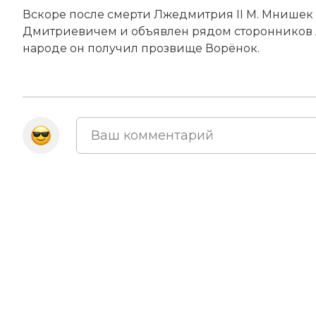
Вско­ре по­сле смер­ти Лжедмитрия II М. Мни­шек ро
Дмит­рие­ви­чем и объ­яв­лен ря­дом сто­рон­ни­ков
на­ро­де он по­лу­чил про­зви­ще Во­рё­нок.