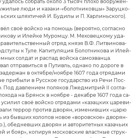
му уда­лось со­брать около 3 тысяч пло­хо воо­ру­жён­
у­жи­лые лю­ди и ка­за­ки-«бо­лот­ни­ков­цы» За­руц­ко­
льских шлях­ти­чей И. Бу­ди­лы и П. Хар­линь­ско­го).
л своё вой­ско на по­мощь (ве­ро­ят­но, со­глас­но
­ни­ко­ву и Илей­ке Му­ром­цу. М. Ме­хо­вец­ко­му уда­
 пра­ви­тельственный от­ряд князя В.Ф. Лит­ви­но­ва-
­сту­пы к Ту­ле. Ка­пи­ту­ля­ция Бо­лот­ни­ко­ва и Илей­
ём­ных сол­дат и рас­пад вой­ска са­мо­зван­ца.
ал от­пра­вить­ся в Пу­тивль, од­на­ко по до­ро­ге в
л за­дер­жан в октябре/ноябре 1607 года от­ря­да­ми
то­рые при­бы­ли в Русское государство из Ре­чи Пос­
го. Под дав­ле­ни­ем по­ля­ков Лжедмитрий II со­гла­
о по­хо­да на Брянск в ноябре - декабре 1607 года са­
си­лил своё вой­ско от­ря­да­ми «ка­зац­ких ца­ре­ви­
за­ли тер­рор про­тив дво­рян, из­ме­нив­ших «ца­рю
ь из бывших хо­ло­пов но­вое «во­ров­ское»
дво­рян­
р.), обед­нев­ших дво­рян и ав­то­ри­тет­ных ка­зачь­их
­зей и бо­яр», ко­пи­руя московские вла­ст­ные струк­