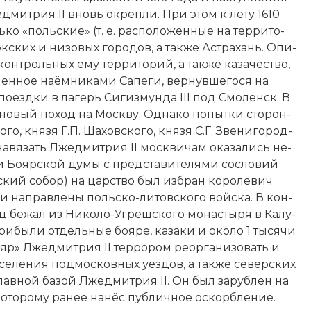
дмитрия II вновь ок­ре­п­ли. При этом к ле­ту 1610
ко «поль­ские» (т. е. рас­по­ло­жен­ные на тер­ри­то­
к­ских и ни­зо­вых го­ро­дов, а так­же Астра­хань. Опи­
троль­ных ему тер­ри­то­рий, а так­же ка­за­че­ст­во,
­ное на­ём­ни­ка­ми Са­пе­ги, вер­нув­ше­го­ся на
о­ез­д­ки в ла­герь Си­гиз­мун­да III под Смо­ленск. В
­вый по­ход на Мо­ск­ву. Од­на­ко по­пыт­ки сто­рон­
го, князя Г.П. Ша­хов­ско­го, князя С.Г. Зве­ни­го­род­
 на­вя­зать Лжедмитрия II мо­ск­ви­чам ока­за­лись не­
ии Бо­яр­ской ду­мы с пред­ста­ви­те­ля­ми со­сло­вий
­ский со­бор) на цар­ст­во был из­бран ко­ро­ле­вич
ли на­прав­ле­ны польско-ли­товского вой­ска. В кон­
­нец бе­жал из Ни­ко­ло-Уг­реш­ско­го монастыря в Ка­лу­
 при­бы­ли отдельные боя­ре, ка­за­ки и около 1 тысячи
о­яр» Лжедмитрия II тер­ро­ром ре­ор­га­ни­зо­вать и
се­ле­ния под­мос­ков­ных уез­дов, а так­же се­вер­ских
 главной ба­зой Лжедмитрия II. Он был за­руб­лен на
о­то­ро­му ра­нее на­нёс пуб­лич­ное ос­ко­рб­ле­ние.