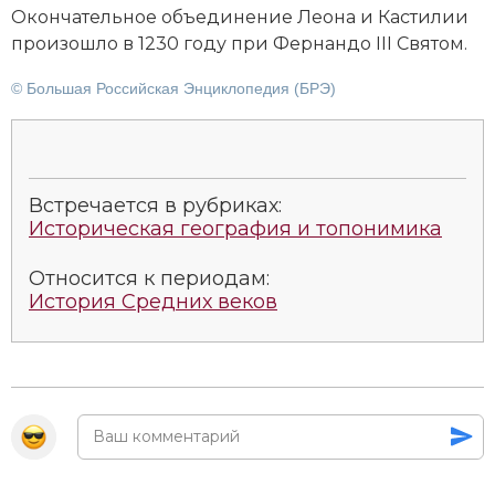
Окон­чательное объ­е­ди­не­ние Леона и Кас­ти­лии
Новая история
про­изош­ло в 1230 году при Фер­нан­до III Свя­том.
Новейшая история
© Большая Российская Энциклопедия (БРЭ)
Нумизматика
Образование
Встречается в рубриках:
Общественные объединения и организации
Историческая география и топонимика
Политическая история
Относится к периодам:
История Средних веков
Революции и народные движения
Религия и церковь
Россия
Северная Америка