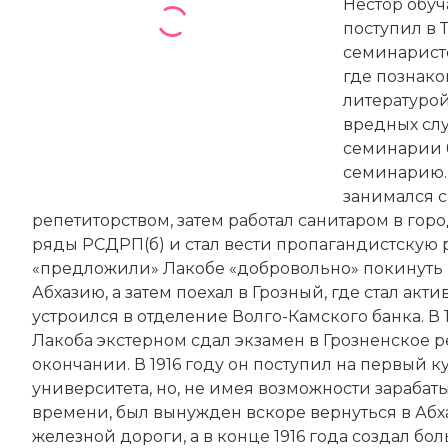
Нестор обуч
поступил в 
семинаристо
где познак
литературой
вредных сл
семинарии 
семинарию. 
занимался с
репетиторством, затем работал санитаром в город
ряды
РСДРП(б)
и стал вести пропагандистскую 
«предложили» Лакобе «добровольно» покинуть п
Абхазию
, а затем поехал в
Грозный
, где стал ак
устроился в отделение Волго-Камского банка. В 
Лакоба экстерном сдал экзамен в Грозненское 
окончании. В 1916 году он поступил на первый 
университета, но, не имея возможности зарабат
времени, был вынужден вскоре вернуться в Абха
железной дороги, а в конце 1916 года создал б