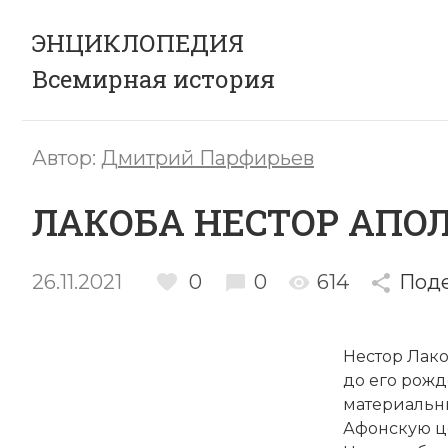
ЭНЦИКЛОПЕДИЯ
Всемирная история
Автор:
Дмитрий Парфирьев
ЛАКOБА НЕСТОР АПО
26.11.2021
0
0
614
Под
Нестор Лако
до его рожд
материальны
Афонскую це