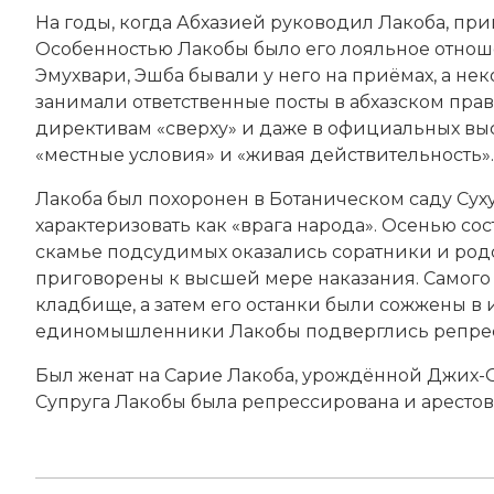
На годы, когда Абхазией руководил Лакоба, пр
Особенностью Лакобы было его лояльное отно
Эмухвари, Эшба бывали у него на приёмах, а н
занимали ответственные посты в абхазском прав
директивам «сверху» и даже в официальных выс
«местные условия» и «живая действительность».
Лакоба был похоронен в Ботаническом саду Сух
характеризовать как «врага народа». Осенью со
скамье подсудимых оказались соратники и родс
приговорены к высшей мере наказания. Самого
кладбище, а затем его останки были сожжены в
единомышленники Лакобы подверглись репре
Был женат на Сарие Лакоба, урождённой Джих-Огл
Супруга Лакобы была репрессирована и арестов