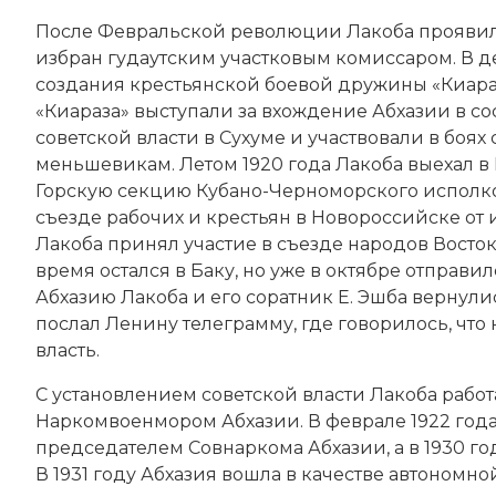
После
Февральской революции
Лакоба проявил
избран гудаутским участковым комиссаром. В д
создания крестьянской боевой дружины «Киараз
«Киараза» выступали за вхождение Абхазии в со
советской власти в Сухуме и участвовали в бо
меньшевикам. Летом 1920 года Лакоба выехал в
Горскую секцию Кубано-Черноморского исполком
съезде рабочих и крестьян в
Новороссийске
от 
Лакоба принял участие в съезде народов Восток
время остался в Баку, но уже в октябре отправил
Абхазию Лакоба и его соратник Е. Эшба вернулись
послал
Ленину
телеграмму, где говорилось, что
власть.
С установлением советской власти Лакоба рабо
Наркомвоенмором Абхазии. В феврале 1922 года
председателем Совнаркома Абхазии, а в 1930 го
В 1931 году Абхазия вошла в качестве автономно