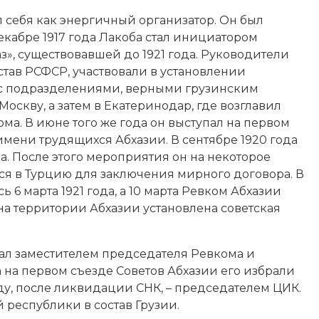
 себя как энергичный организатор. Он был
екабре 1917 года Лакоба стал инициатором
», существовавшей до 1921 года. Руководители
став
РСФСР
, участвовали в установлении
ях с подразделениями, верными грузинским
Москву
, а затем в
Екатеринодар
, где возглавил
а. В июне того же года он выступал на первом
имени трудящихся Абхазии. В сентябре 1920 года
а. После этого мероприятия он на некоторое
ся в
Турцию
для заключения мирного договора. В
 6 марта 1921 года, а 10 марта Ревком Абхазии
 на территории Абхазии установлена советская
тал заместителем председателя Ревкома и
 на первом съезде Советов Абхазии его избрали
ду, после ликвидации СНК, – председателем ЦИК.
й республики в состав Грузии.