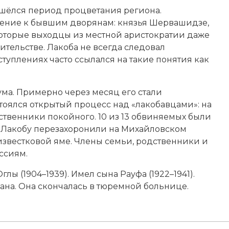
ишёлся период процветания региона.
шение к бывшим дворянам: князья Шервашидзе,
екоторые выходцы из местной аристократии даже
ительстве. Лакоба не всегда следовал
туплениях часто ссылался на такие понятия как
ума. Примерно через месяц его стали
стоялся открытый процесс над «лакобавцами»: на
твенники покойного. 10 из 13 обвиняемых были
 Лакобу перезахоронили на Михайловском
 известковой яме. Члены семьи, родственники и
ссиям.
ы (1904–1939). Имел сына Рауфа (1922–1941).
ана. Она скончалась в тюремной больнице.