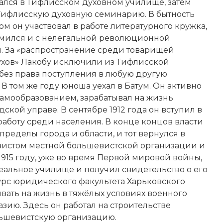
ался в Тифлисском духовном училище, затем
Тифлисскую духовную семинарию. В бытность
м он участвовал в работе литературного кружка,
омился и с нелегальной революционной
. За «распространение среди товарищей
ухов» Лакобу исключили из Тифлисской
без права поступления в любую другую
В том же году юноша уехал в Батум. Он активно
амообразованием, зарабатывал на жизнь
ской управе. В сентябре 1912 года он вступил в
работу среди населения. В конце концов власти
ределы города и области, и тот вернулся в
тивистом местной большевистской организации и
1915 году, уже во время
Первой мировой войны
,
реальное училище и получил свидетельство о его
курс юридического факультета Харьковского
ывать на жизнь в тяжёлых условиях военного
зию. Здесь он работал на строительстве
ольшевистскую организацию.