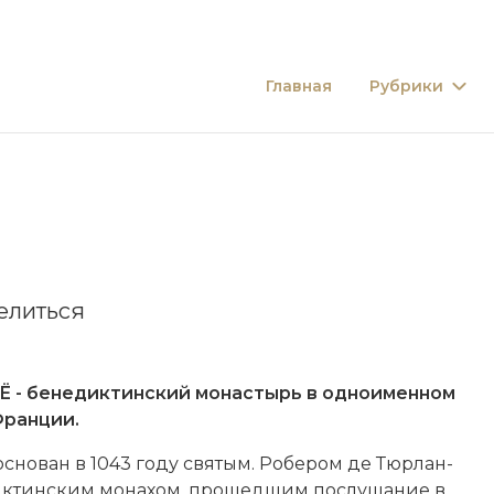
Главная
Рубрики
елиться
 - бенедиктинский монастырь в одноименном
Франции.
ос­но­ван в 1043 году святым. Ро­бе­ром де Тюр­лан­
ик­тин­ским мо­на­хом, про­шед­шим по­слу­ша­ние в