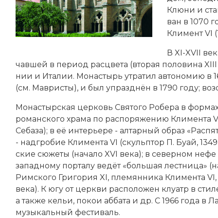
Клю­ни и ста
ван в 1070 г
Кли­мент VI (
В XI-XVII ве
чав­шей в пе­ри­од рас­цве­та (вторая половина XIII
нии и Ита­лии. Мо­на­стырь ут­ра­тил ав­то­но­мию в 
(см.
Мав­ри­сты
), и был уп­разд­нён в 1790 году; во­з
Мо­на­стыр­ская церковь Святого Ро­бе­ра в фор­мах «
ро­ман­ско­го хра­ма по рас­по­ря­же­нию Кли­мен­та V
Се­ба­за); в её ин­терь­е­ре - ал­тар­ный об­раз «Рас­п
- над­гро­бие Кли­мен­та VI (скульп­тор П. Бу­ай, 1
ские сю­же­ты (начало XVI века); в северном нефе -
западному пор­та­лу ве­дёт «боль­шая ле­ст­ни­ца» (н
Рим­ско­го Гри­го­рия XI, пле­мян­ни­ка Кли­мен­та V
века). К югу от церк­ви рас­по­ло­жен клу­атр в ст
а так­же ке­льи, по­кои аб­бата и др. С 1966 года в 
музыкальный фес­ти­валь.