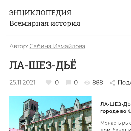
ЭНЦИКЛОПЕДИЯ
Всемирная история
Автор:
Сабина Измайлова
ЛА-ШЕЗ-ДЬЁ
25.11.2021
0
0
888
Под
ЛА-ШЕЗ-ДЬЁ
городе во 
Мо­на­стырь 
дом, бе­не­д