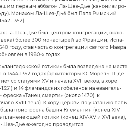
в­шим пер­вым аб­ба­том Ла-Шез-Дьё (ка­но­ни­зи­ро­
оду). Мо­на­хом Ла-Шез-Дьё был
Па­па Рим­ский
1342-1352).
ках Ла-Шез-Дьё был цен­тром кон­гре­га­ции, вклю­
 века) бо­лее 300 мо­на­сты­рей во Фран­ции, Ис­па­
1640 году, став ча­стью кон­гре­га­ции святого Мав­ра
об­нов­лён в 1980-х годах.
лан­ге­док­ской го­ти­ки» бы­ла воз­ве­де­на на мес­те
I в 1344-1352 годах (ар­хи­тек­то­ры Ю. Мо­рель, П. де
я­тие» со ста­туя­ми XV и начала XVII веков, в хо­ре
349-1351) и 14 фламандских
го­бе­ле­нов
на еван­гель­
 фре­ска «Та­нец смер­ти» (около 1470); к
ачало XVIII века). К хо­ру церк­ви по ука­за­нию па­пы
I, бы­ла при­строе­на баш­ня Кле­ман­тин (конец XIV
и­ле пламенеющей го­ти­ки (конец XIV-XV и XVI века),
Ла-Шез-Дьё еже­год­но про­во­дит­ся