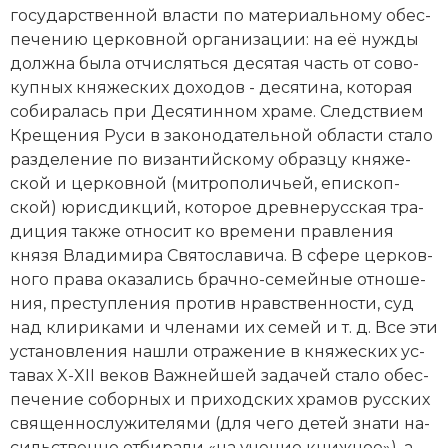
государственной вла­сти по ма­те­ри­аль­но­му обес­
пе­че­нию цер­ков­ной ор­га­ни­за­ции: на её ну­ж­ды
долж­на бы­ла от­чис­лять­ся де­ся­тая часть от со­во­
куп­ных кня­же­ских до­хо­дов - де­ся­ти­на, ко­то­рая
со­би­ра­лась при Де­ся­тин­ном хра­ме. След­ст­ви­ем
Крещения Руси в за­ко­но­да­тель­ной об­лас­ти ста­ло
раз­де­ле­ние по ви­зантийскому об­раз­цу кня­же­
ской и цер­ков­ной (ми­тро­по­личь­ей, епи­скоп­
ской) юрис­дик­ций, ко­то­рое древнерусская тра­
ди­ция так­же от­но­сит ко вре­ме­ни прав­ле­ния
князя Вла­ди­ми­ра Свя­то­сла­ви­ча. В сфе­ре цер­ков­
но­го пра­ва ока­за­лись брач­но-се­мей­ные от­но­ше­
ния, пре­сту­п­ле­ния про­тив нрав­ст­вен­но­сти, суд
над кли­ри­ка­ми и чле­нами их се­мей и т. д. Все эти
ус­та­нов­ления на­шли от­ра­же­ние в кня­же­ских ус­
та­вах X-XII веков Важ­ней­шей за­да­чей ста­ло обес­
пе­че­ние со­бор­ных и при­ход­ских хра­мов русских
свя­щен­но­слу­жи­те­ля­ми (для че­го де­тей зна­ти на­
силь­ст­вен­но от­би­ра­ли «на уче­ние книж­ное»), а