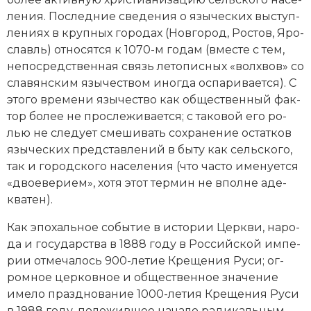
ле­ния. По­след­ние све­де­ния о язы­че­ских вы­сту­п­
ле­ни­ях в круп­ных го­ро­дах (Нов­го­род, Рос­тов, Яро­
славль) от­но­сят­ся к 1070-м годам (вме­сте с тем,
не­по­средственная связь ле­то­пис­ных «вол­хвов» со
славянским язы­че­ст­вом ино­гда ос­па­ри­ва­ет­ся). С
это­го вре­ме­ни язы­че­ст­во как об­щественный фак­
тор бо­лее не про­сле­жи­ва­ет­ся; с та­ко­вой его ро­
лью не сле­ду­ет сме­ши­вать со­хра­не­ние ос­тат­ков
язы­че­ских пред­став­ле­ний в бы­ту как сель­ско­го,
так и городского на­се­ле­ния (что час­то име­ну­ет­ся
«двое­ве­ри­ем», хо­тя этот тер­мин не впол­не аде­
ква­тен).
Как эпо­халь­ное со­бы­тие в ис­то­рии Церк­ви, на­ро­
да и государства в 1888 году в Российской им­пе­
рии от­ме­ча­лось 900-ле­тие Крещения Руси; ог­
ром­ное цер­ков­ное и об­щественное зна­че­ние
име­ло празд­но­ва­ние 1000-ле­тия Крещения Руси
в 1988 году, по­ло­жив­шее на­ча­ло ра­ди­каль­ным