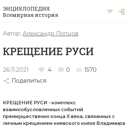
ЭНЦИКЛОПЕДИЯ
Всемирная история
Главная
Автор:
Александр Попцов
Рубрики
КРЕЩЕНИЕ РУСИ
Периоды
Азия
А … Я
Античность
Археология
26.11.2021
4
0
1570
Вход для экспертов
А
Б
В
Г
Д
Е
Ё
Ж
З
И
История Древнего мира
Африка
Поделиться
Й
К
Л
М
Н
О
П
Р
С
Т
История Первобытного общества
Ближний Восток
У
Ф
Х
Ц
Ч
Ш
Щ
Ы
Э
КРЕЩЕНИЕ РУСИ - комплекс
История Средних веков
Византия
взаимообусловленных событий
Ю
Я
Новая история
преимущественно конца X века, связанных с
Военная история
личным
крещением
киевского
князя
Владимира