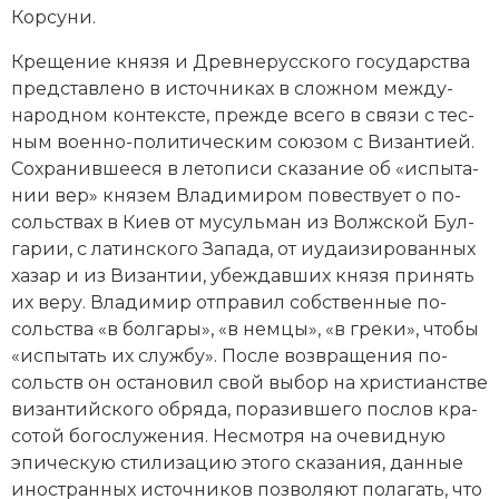
Кор­су­ни.
Кре­ще­ние кня­зя и Древнерусского государства
пред­став­ле­но в ис­точ­ни­ках в слож­ном ме­ж­ду­
народном кон­тек­сте, пре­ж­де все­го в свя­зи с тес­
ным во­ен­но-по­ли­тическим сою­зом с Ви­зан­ти­ей.
Со­хра­нив­шее­ся в ле­то­пи­си ска­за­ние об «ис­пы­та­
нии вер» князем Вла­ди­ми­ром по­ве­ст­ву­ет о по­
соль­ст­вах в Ки­ев от
му­суль­ман
из Волж­ской Бул­
га­рии, с латинского За­па­да, от иу­даи­зи­ро­ван­ных
ха­зар и из Ви­зан­тии, убе­ж­дав­ших кня­зя при­нять
их ве­ру. Вла­ди­мир от­пра­вил соб­ст­вен­ные по­
соль­ст­ва «в бол­га­ры», «в нем­цы», «в гре­ки», что­бы
«ис­пы­тать их служ­бу». По­сле воз­вра­ще­ния по­
сольств он ос­та­но­вил свой вы­бор на хри­сти­ан­ст­ве
ви­зантийского об­ря­да, по­ра­зив­ше­го по­слов кра­
со­той бо­го­слу­же­ния. Не­смот­ря на оче­вид­ную
эпи­чес­кую сти­ли­за­цию это­го ска­за­ния, дан­ные
иностранных ис­точ­ни­ков по­зво­ля­ют по­ла­гать, что