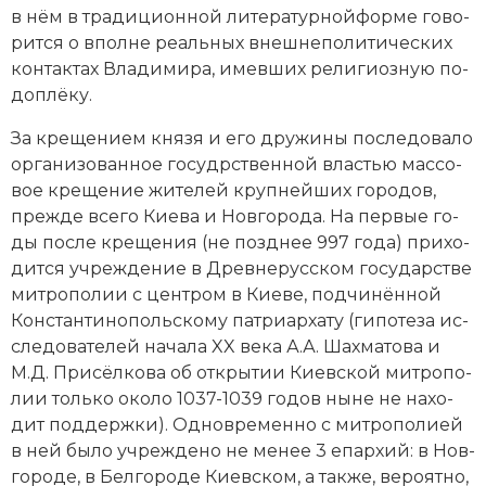
в нём в тра­ди­ци­он­ной литературнойфор­ме го­во­
рит­ся о впол­не ре­аль­ных внеш­не­по­ли­тических
кон­так­тах Вла­ди­ми­ра, имев­ших ре­лигиозную по­
до­п­лё­ку.
За кре­ще­ни­ем кня­зя и его дру­жи­ны по­сле­до­ва­ло
ор­га­ни­зо­ван­ное госудрственной вла­стью мас­со­
вое кре­ще­ние жи­те­лей круп­ней­ших го­ро­дов,
пре­ж­де все­го Кие­ва и Нов­го­ро­да. На пер­вые го­
ды по­сле кре­ще­ния (не позд­нее 997 года) при­хо­
дит­ся уч­ре­ж­де­ние в Древнерусском государстве
ми­тро­по­лии с цен­тром в Кие­ве, под­чи­нён­ной
Кон­стан­ти­но­поль­ско­му пат­ри­ар­ха­ту (ги­по­те­за ис­
сле­до­ва­те­лей начала XX века А.А. Шах­ма­то­ва и
М.Д. При­сёл­ко­ва об от­кры­тии Ки­ев­ской ми­тро­по­
лии толь­ко около 1037-1039 годов ны­не не на­хо­
дит под­де­рж­ки). Од­но­вре­мен­но с мит­ро­по­ли­ей
в ней бы­ло уч­ре­ж­де­но не ме­нее 3 епар­хий: в Нов­
го­ро­де, в Бел­го­ро­де Ки­ев­ском, а так­же, ве­ро­ят­но,