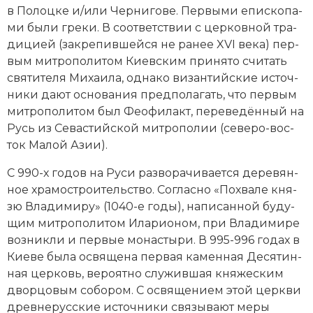
в По­лоц­ке и/или Чер­ни­го­ве. Пер­вы­ми епи­ско­па­
ми бы­ли гре­ки. В со­от­вет­ст­вии с цер­ков­ной тра­
ди­ци­ей (за­кре­пив­шей­ся не ра­нее XVI века) пер­
вым ми­тро­по­ли­том Ки­ев­ским при­ня­то счи­тать
святителя Ми­хаи­ла, од­на­ко ви­зантийские ис­точ­
ни­ки да­ют ос­но­ва­ния пред­по­ла­гать, что пер­вым
ми­тро­по­ли­том был Фео­фи­лакт, пе­ре­ве­дён­ный на
Русь из Се­ва­стий­ской ми­тро­по­лии (се­ве­ро-вос­
ток Ма­лой Азии).
С 990-х годов на Ру­си раз­во­ра­чи­ва­ет­ся де­ре­вян­
ное хра­мо­строи­тель­ст­во. Со­глас­но «По­хва­ле кня­
зю Вла­ди­ми­ру» (1040-е годы), на­пи­сан­ной бу­ду­
щим митрополитом Ила­рио­ном, при Вла­ди­ми­ре
воз­ник­ли и пер­вые мо­на­сты­ри. В 995-996 годах в
Кие­ве бы­ла ос­вя­ще­на пер­вая ка­мен­ная Де­ся­тин­
ная цер­ковь, ве­ро­ят­но слу­жив­шая кня­же­ским
двор­цо­вым со­бо­ром. С ос­вя­ще­ни­ем этой церк­ви
древнерусские ис­точ­ни­ки свя­зы­ва­ют ме­ры