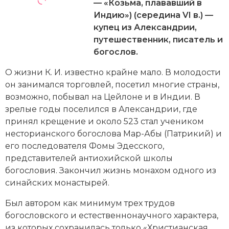
Новейшая история
— «Козьма, плававший в
Генеалогия, геральдика
Индию») (середина VI в.) —
Государство и право
купец из Александрии,
путешественник, писатель и
Европа
богослов.
Империи
О жизни К. И. известно крайне мало. В молодости
он занимался торговлей, посетил многие страны,
Историческая география и топонимика
возможно, побывал на Цейлоне и в Индии. В
зрелые годы поселился в Александрии, где
История материальной и духовной культуры
принял крещение и около 523 стал учеником
несторианского богослова Мар-Абы (Патрикий) и
История международных отношений
его последователя Фомы Эдесского,
представителей антиохийской школы
История, философия, теория и методология
богословия. Закончил жизнь монахом одного из
исторического знания
синайских монастырей.
Итория международных отношений
Был автором как минимум трех трудов
богословского и естественнонаучного характера,
Латинская Америка
из которых сохранилась только «Христианская