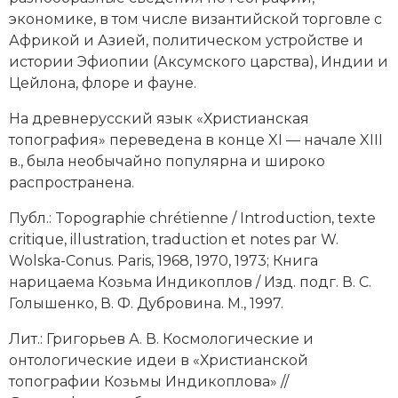
Социально-экономическая история
экономике, в том числе византийской торговле с
Африкой и Азией, политическом устройстве и
Специальные исторические дисциплины
истории Эфиопии (
Аксумского царства
), Индии и
Цейлона, флоре и фауне.
СССР
На древнерусский язык «Христианская
Южная Америка
топография» переведена в конце XI — начале XIII
в., была необычайно популярна и широко
распространена.
Публ.: Topographie chrétienne / Introduction, texte
critique, illustration, traduction et notes par W.
Wolska-Conus. Paris, 1968, 1970, 1973; Книга
нарицаема Козьма Индикоплов / Изд. подг. В. С.
Голышенко, В. Ф. Дубровина. М., 1997.
Лит.: Григорьев А. В. Космологические и
онтологические идеи в «Христианской
топографии Козьмы Индикоплова» //