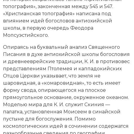
топография», законченная между 545 и 547.
Новая история
«Христианская топография» написана под
Новейшая история
влиянием идей богословов антиохийской
школы, в первую очередь Феодора
Нумизматика
Мопсуэстийского.
Образование
Опираясь на буквальный анализ Священного
Писания в духе антиохийской школы богословия
Общественные объединения и организации
и древнееврейские традиции, К. И. в противовес
представлениям Птолемея и каппадокийских
Политическая история
Отцов Церкви указывает, что земля не
шаровидная, а «комаровидная», то есть имеет
Революции и народные движения
форму свода, опирающегося на плоское
прямоугольное основание, окруженное океаном.
Религия и церковь
Моделью мира для К. И. служит Скиния —
палатка, установленная Моисеем в синайской
Россия
пустыне для богослужения. Помимо
Северная Америка
космологических идей в сочинении содержатся
разнообразные сведения по географии,