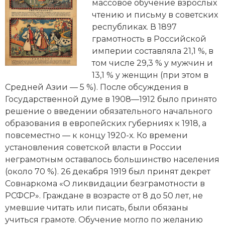
Новейшая история
массовое обучение взрослых
Генеалогия, геральдика
чтению и письму в советских
Государство и право
республиках. В 1897
грамотность в Российской
Европа
империи составляла 21,1 %, в
том числе 29,3 % у мужчин и
Империи
13,1 % у женщин (при этом в
Средней Азии — 5 %). После обсуждения в
Историческая география и топонимика
Государственной думе в 1908—1912 было принято
решение о введении обязательного начального
История материальной и духовной культуры
образования в европейских губерниях к 1918, а
повсеместно — к концу ­1920-х. Ко времени
История международных отношений
установления cоветской власти в России
История, философия, теория и методология
неграмотным оставалось большинство населения
исторического знания
(около 70 %). 26 декабря 1919 был принят декрет
Совнаркома «О ликвидации безграмотности в
Итория международных отношений
РСФСР». Граждане в возрасте от 8 до 50 лет, не
умевшие читать или писать, были обязаны
Латинская Америка
учиться грамоте. Обучение могло по желанию