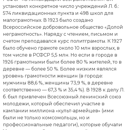
Социально-экономическая история
установил конкретное число учреждений Л. б.:
574 ликвидационных пункта и 498 школ для
Специальные исторические дисциплины
малограмотных. В 1923 было создано
Всероссийское добровольное общество «Долой
СССР
неграмотность». Наряду с чтением, письмом и
счетом преподавался курс политграмоты. К 1927
Южная Америка
было обучено грамоте около 10 млн взрослых, в
том числе в РСФСР 5,5 млн. Но если в городе в
1926 грамотными были более 80 % жителей, то в
деревне — более 50 %. Более низким являлся
уровень грамотности женщин (в городе:
мужчины 88,6 %, женщины 73,9 %, в деревне
соответственно — 67,3 % и 35,4 %). В 1928 к делу Л.
б. был привлечен Всесоюзный ленинский союз
молодежи, который обеспечил участие в
кампании миллиона «культ-армейцев» (ими
были не только комсомольцы, но и
профессиональные педагоги), которые обучали