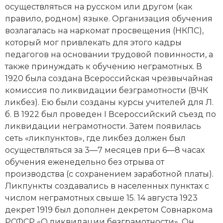
осуществляться на русском или другом (как
Новая история
правило, родном) языке. Организация обучения
возлагалась на наркомат просвещения (НКПС),
Новейшая история
который мог привлекать для этого кадры
педагогов на основании трудовой повинности, а
Нумизматика
также принуждать к обучению неграмотных. В
Образование
1920 была создана Всероссийская чрезвычайная
комиссия по ликвидации безграмотности (ВЧК
Общественные объединения и организации
ликбез). Ею были созданы курсы учителей для Л.
б. В 1922 был проведен I Всероссийский съезд по
Политическая история
ликвидации неграмотности. Затем появилась
сеть «ликпунктов», где ликбез должен был
Революции и народные движения
осуществляться за 3—7 месяцев при 6—8 часах
обу­чения еженедельно без отрыва от
Религия и церковь
производства (с сохранением заработной платы).
Ликпункты создавались в населенных пунктах с
Россия
числом неграмотных свыше 15. 14 августа 1923
Северная Америка
декрет 1919 был дополнен декретом Совнаркома
РСФСР «О ликвидации безграмотности». Он