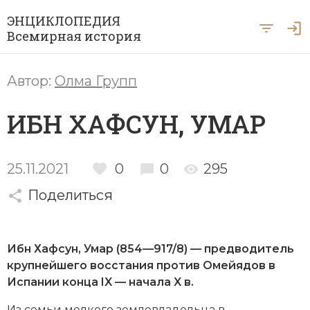
ЭНЦИКЛОПЕДИЯ
Всемирная история
Главная
Автор:
Олма Групп
Рубрики
ИБН ХАФСУН, УМАР
Периоды
Азия
А … Я
Античность
Археология
25.11.2021
0
0
295
Вход для экспертов
А
Б
В
Г
Д
Е
Ё
Ж
З
И
История Древнего мира
Африка
Поделиться
Й
К
Л
М
Н
О
П
Р
С
Т
История Первобытного общества
Ближний Восток
У
Ф
Х
Ц
Ч
Ш
Щ
Ы
Э
Ибн Хафсун, Умар (854—917/8) — предводитель
История Средних веков
Византия
крупнейшего восстания против
Омейядов
в
Ю
Я
Новая история
Испании конца IX — начала X в.
Военная история
Из семьи мелкого землевладельца в