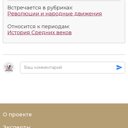
Социально-экономическая история
Встречается в рубриках:
Революции и народные движения
Специальные исторические дисциплины
Относится к периодам:
СССР
История Средних веков
Южная Америка
О проекте
Эксперты