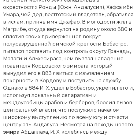
Новейшая история
Генеалогия, геральдика
окрестностях Ронды (Южн. Андалусия), Хафса ибн
Умара, чей дед, вестготский владетель, обратился
Государство и право
в
ислам
, приняв имя Джафар. В молодости жил в
Европа
Магрибе
, откуда вернулся на родину около 880 и,
сплотив своих приверженцев вокруг
Империи
полуразрушенной римской крепости Бобастро,
пытался поставить под контроль округу
Гранады
,
Историческая география и топонимика
Малаги и Альхесираса, чем вызвал нападение
правителя
Кордовского эмирата
, который
История материальной и духовной культуры
вынудил его в 883 явиться с изъявлением
покорности в
Кордову
и поступить на службу.
История международных отношений
Однако в 884 И. Х. ушел в Бобастро, укрепил его и,
используя локальный сепаратизм и
История, философия, теория и методология
междоусобицы
арабов
и
берберов
, бросил вызов
исторического знания
центральной власти, что послужило началом
Итория международных отношений
широкому выступлению по всему югу и отчасти
центру
аль-Андалуса
. Несмотря на походы нового
Латинская Америка
эмира
Абдаллаха, И. Х. колеблясь между