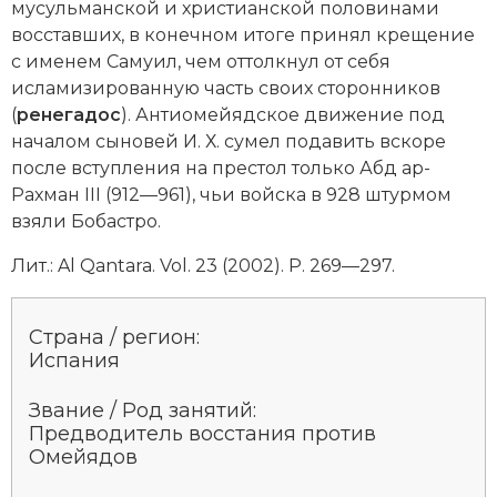
мусульманской и христианской половинами
Новая история
восставших, в конечном итоге принял крещение
с именем Самуил, чем оттолкнул от себя
Новейшая история
исламизированную часть своих сторонников
(
ренегадос
). Антиомейядское движение под
Нумизматика
началом сыновей И. Х. сумел подавить вскоре
после вступления на престол только
Абд ар-
Образование
Рахман III
(912—961), чьи войска в 928 штурмом
Общественные объединения и организации
взяли Бобастро.
Лит.: Al Qantara. Vol. 23 (2002). P. 269—297.
Политическая история
Революции и народные движения
Страна / регион:
Испания
Религия и церковь
Звание / Род занятий:
Россия
Предводитель восстания против
Омейядов
Северная Америка