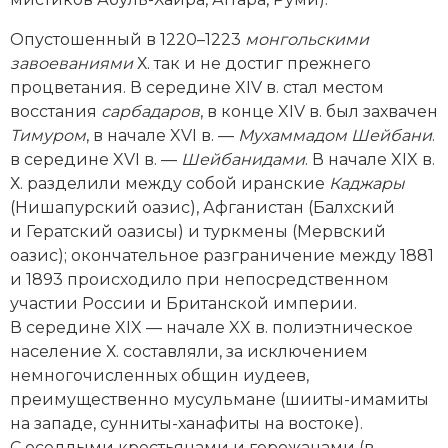
Социально-экономическая история
Опустошенный в 1220–1223
монгольскими
Специальные исторические дисциплины
завоеваниями
Х. так и не достиг прежнего
процветания. В середине XIV в. стал местом
СССР
восстания
сарбадаров
, в конце XIV в. был захвачен
Тимуром
, в начале XVI в. —
Мухаммадом Шейбани
.
Южная Америка
в середине XVI в. —
Шейбанидами
. В начале XIX в.
Х. разделили между собой иранские
Каджары
(Нишапурский оазис), Афганистан (Балхский
и Гератский оазисы) и туркмены
(Мервский
оазис); окончательное разграничение между 1881
и 1893 происходило при непосредственном
участии России и Британской империи.
В середине XIX — начале XX в. полиэтническое
население Х. составляли, за исключением
немногочисленных общин иудеев,
преимущественно мусульмане (шииты-­имамиты
на западе, сунниты-­ханафиты на востоке).
С оседлыми крестьянами и горожанами (в