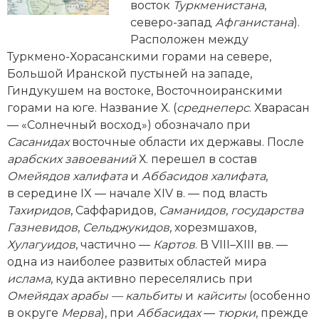
Новейшая история
Генеалогия, геральдика
восток
Туркменистана
,
северо-­запад
Афганистана
).
Государство и право
Расположен между
Туркмено-­Хорасанскими горами на севере,
Европа
Большой Иранской пустыней на западе,
Гиндукушем на востоке, Восточноиранскими
Империи
горами на юге. Название Х. (
среднеперс
. Хварасан
— «Солнечный восход») обозначало при
Историческая география и топонимика
Сасанидах
восточные области их державы. После
арабских завоеваний
Х. перешел в состав
История материальной и духовной культуры
Омейядов халифата
и
Аббасидов халифата
,
История международных отношений
в середине IX — начале XIV в. — под власть
Тахиридов
, Саффаридов,
Саманидов
,
государства
История, философия, теория и методология
Газневидов
,
Сельджукидов
, хорезмшахов,
исторического знания
Хулагуидов
, частично —
Картов
. В VIII–XIII вв. —
одна из наиболее развитых областей мира
Итория международных отношений
ислама
, куда активно переселялись при
Омейядах
арабы
—
кальбиты
и
кайситы
(особенно
Латинская Америка
в округе
Мерва
), при
Аббасидах
—
тюрки
, прежде