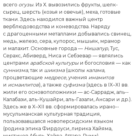
всего
огузы
. Из Х. вывозились фрукты, шелк-
Новая история
сырец, шерсть (козья и овечья), меха, готовые
ткани. Здесь находился важный центр
Новейшая история
верблюдоводства и коневодства. Наряду
Нумизматика
с драгоценными металлами добывались свинец,
медь, железо, сера, купорос, мышьяк, мрамор
Образование
и малахит. Основные города —
Нишапур
, Тус,
Серахс, Абиверд, Ниса и Себзевар — являлись
Общественные объединения и организации
центрами
арабской культуры
и богословия — как
суннизма
, так и
шиизма
(школы
калама
,
Политическая история
процветающие
медресе
, учения
имамитов
и
исмаилитов
), а также
суфизма
(здесь в IX–XI вв.
Революции и народные движения
жили его основоположники — ас-­Саррадж, аль-­
Калабази, аль-­Кушайри, аль-­Газали, Ансари и др.).
Религия и церковь
Здесь же в X–XII вв. сформировалась ирано-­
Россия
мусульманская культурная традиция,
пользовавшаяся новоперсидским языком
Северная Америка
(родина эпика Фирдоуси, лирика Хайяма,
мистиков Абуль-­Хайра, Аттара, Руми).