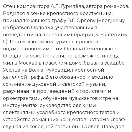
Новейшая история
Генеалогия, геральдика
Отец композитора
А.Л. Гурилёва
, автора романсов.
Родился в семье крепостного крестьянина,
Государство и право
принадлежавшего графу В.Г. Орлову (младшему
из братьев Орловых, участвовавших в
Европа
возведении на престол императрицы Екатерины
Империи
II). Почти всю жизнь Гурилёв провел в
подмосковном имении Орлова Семёновское-
Историческая география и топонимика
Отрада на реке Лопасня, но, возможно, иногда
жил в Москве в графском доме, бывал в усадьбе
История материальной и духовной культуры
Усолье на Волге. Руководил крепостной
капеллой графа. В его обязанности входило
История международных отношений
сочинение духовной и светской музыки,
разучивание произведений с хористами и
История, философия, теория и методология
оркестрантами, обучение музыкантов игре на
исторического знания
инструментах, руководство редкими
спектаклями усадебного крепостного театра и
Итория международных отношений
устройство домашних концертов, которые «граф
Латинская Америка
слушал из соседней гостиной» (Орлов-Давыдов.