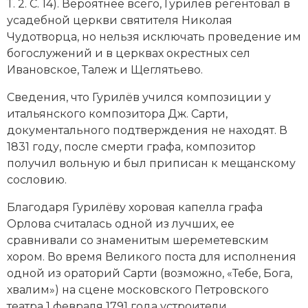
Т. 2. С. 14). Вероятнее всего, Гурилёв регентовал в
Новая история
усадебной церкви
святителя Николая
Чудотворца
, но нельзя исключать проведение им
Новейшая история
богослужений и в церквах окрестных сел
Ивановское, Талеж и Щеглятьево.
Нумизматика
Сведения, что Гурилёв учился композиции у
Образование
итальянского композитора Дж. Сарти,
документального подтверждения не находят. В
Общественные объединения и организации
1831 году, после смерти графа, композитор
получил вольную и был приписан к мещанскому
Политическая история
сословию.
Революции и народные движения
Благодаря Гурилёву хоровая капелла графа
Орлова считалась одной из лучших, ее
Религия и церковь
сравнивали со знаменитым шереметевским
хором. Во время Великого поста для исполнения
Россия
одной из ораторий Сарти (возможно, «Тебе, Бога,
Северная Америка
хвалим») на сцене московского Петровского
театра 1 февраля 1791 года устроители