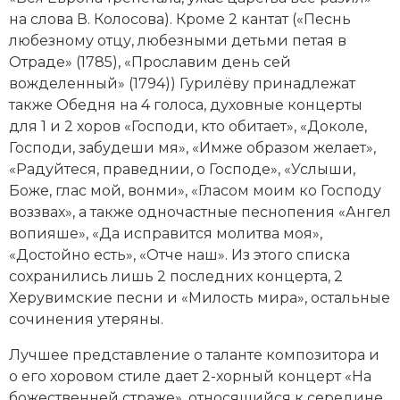
на слова В. Колосова). Кроме 2 кантат («Песнь
любезному отцу, любезными детьми петая в
Отраде» (1785), «Прославим день сей
вожделенный» (1794)) Гурилёву принадлежат
также Обедня на 4 голоса, духовные концерты
для 1 и 2 хоров «Господи, кто обитает», «Доколе,
Господи, забудеши мя», «Имже образом желает»,
«Радуйтеся, праведнии, о Господе», «Услыши,
Боже, глас мой, вонми», «Гласом моим ко Господу
воззвах», а также одночастные песнопения «Ангел
вопияше», «Да исправится молитва моя»,
«Достойно есть», «Отче наш». Из этого списка
сохранились лишь 2 последних концерта, 2
Херувимские песни и «Милость мира», остальные
сочинения утеряны.
Лучшее представление о таланте композитора и
о его хоровом стиле дает 2-хорный концерт «На
божественней страже», относящийся к середине