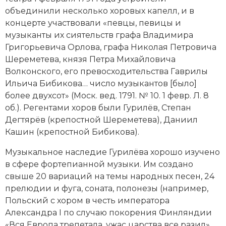
Социально-экономическая история
объединили несколько хоровых капелл, и в
концерте участвовали «певцы, певицы и
Специальные исторические дисциплины
музыканты их сиятельств графа Владимира
Григорьевича Орлова, графа Николая Петровича
СССР
Шереметева, князя Петра Михайловича
Волконского, его превосходительства Гаврилы
Южная Америка
Ильича Бибикова… число музыкантов [было]
более двухсот» (Моск. вед. 1791. № 10. 1 февр. Л. 8
об.). Регентами хоров были Гурилёв, Степан
Дегтярёв (крепостной Шереметева), Даниил
Кашин (крепостной Бибикова).
Музыкальное наследие Гурилёва хорошо изучено
в сфере фортепианной музыки. Им создано
свыше 20 вариаций на темы народных песен, 24
прелюдии и фуга, соната, полонезы (например,
Польский с хором в честь императора
Александра I по случаю покорения Финляндии
«Вся Европа трепетала, ужас царства все разил»