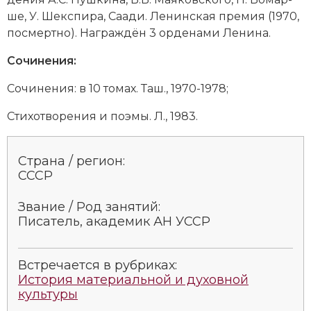
Новая история
ше, У. Шек­спи­ра, Саа­ди. Ле­нин­ская премия (1970,
посмертно). На­гра­ж­дён 3
ор­де­на­ми Ле­ни­на
.
Новейшая история
Сочинения:
Нумизматика
Сочинения: в 10 томах. Таш., 1970-1978;
Образование
Сти­хо­тво­ре­ния и по­эмы. Л., 1983.
Общественные объединения и организации
Страна / регион:
Политическая история
СССР
Революции и народные движения
Звание / Род занятий:
Пи­са­тель, академик АН УССР
Религия и церковь
Россия
Встречается в рубриках:
История материальной и духовной
Северная Америка
культуры