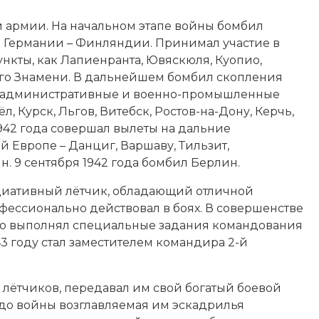
 армии. На начальном этапе войны бомбил
 Германии – Финляндии. Принимал участие в
нкты, как Лапиенранта, Ювяскюля, Куопио,
го Знамени
. В дальнейшем бомбил скопления
, административные и военно-промышленные
ёл
,
Курск
,
Льгов
, Витебск, Ростов-на-Дону,
Керчь
,
 1942 года совершал вылеты на дальние
ой Европе –
Данциг
, Варшаву, Тильзит,
ин
. 9 сентября 1942 года бомбил Берлин.
циативный лётчик, обладающий отличной
фессионально действовал в боях. В совершенстве
но выполнял специальные задания командования
43 году стал заместителем командира 2-й
лётчиков, передавал им свой богатый боевой
 до войны возглавляемая им эскадрилья