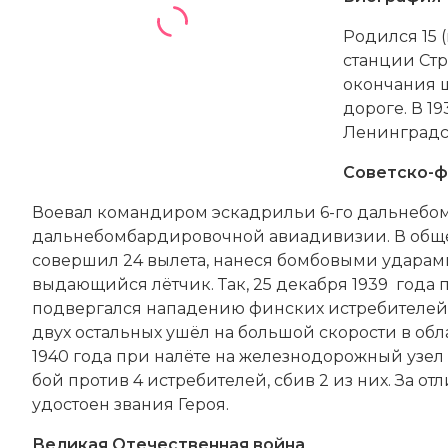
Родился 15 (
станции Стр
окончания 
дороге. В 1
Ленинградс
Советско-ф
Воевал командиром эскадрильи 6-го дальнебо
дальнебомбардировочной авиадивизии. В обще
совершил 24 вылета, нанеся бомбовыми ударами
выдающийся лётчик. Так, 25 декабря 1939 года
подвергался нападению финских истребителей. 
двух остальных ушёл на большой скорости в обл
1940 года при налёте на железнодорожный узе
бой против 4 истребителей, сбив 2 из них. За 
удостоен звания Героя.
Великая Отечественная война