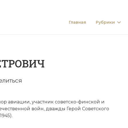
Главная
Рубрики
ЕТРОВИЧ
елиться
йор авиации, участник
советско-финской
и
ечественной войн
, дважды
Герой Советского
1945).