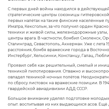
С первых дней войны находился в действующей
стратегические центры союзницы гитлеровской
первых налётах на такие финские населённые пу
Иматра,
Кексгольм
, за что получил
орден Красно
техники и живой силы, железнодорожные узлы
центры врага. В частности, бомбил
Смоленск
,
Ор
Сталинград,
Севастополь
, Аккерман. Уже с лета
расстояния, бомбя вражеские города в Восточн
Инстербург,
Хельсинки
, Констанцу, Галац,
Любл
Проявил себя как решительный, смелый и ини
техникой пилотирования. Отважно и высокопро
овладел техникой ночных полётов. Неоднократ
по сбросу листовок на вражеские позиции. В 19
гвардейской авиадивизии АДД СССР.
Большое внимание уделял подготовке молодых 
опыт. воспитывая из них выдающихся асов. Ещё