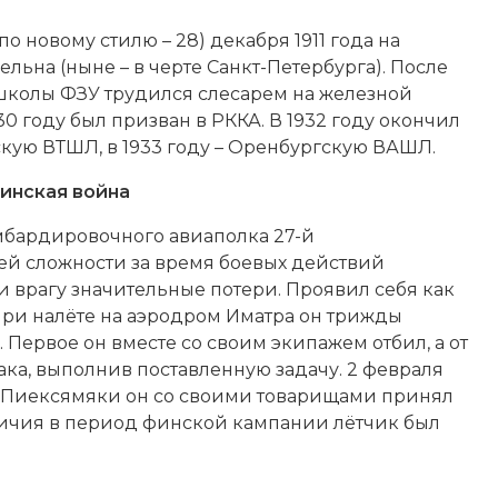
по новому стилю – 28) декабря 1911 года на
ельна (ныне – в черте Санкт-Петербурга). После
школы ФЗУ трудился слесарем на железной
930 году был призван в
РККА
. В 1932 году окончил
кую ВТШЛ, в 1933 году – Оренбургскую ВАШЛ.
инская война
мбардировочного авиаполка 27-й
й сложности за время боевых действий
 врагу значительные потери. Проявил себя как
 при налёте на аэродром Иматра он трижды
Первое он вместе со своим экипажем отбил, а от
ака, выполнив поставленную задачу. 2 февраля
л Пиексямяки он со своими товарищами принял
отличия в период финской кампании лётчик был