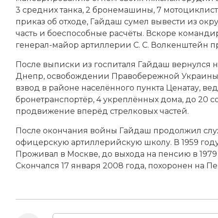
3 средних танка, 2 бронемашины, 7 мотоциклист
приказ об отходе, Гайдаш сумел вывести из ок
часть и боеспособные расчёты. Вскоре команд
генерал-майор артиллерии С. С. Волкенштейн п
После выписки из госпиталя Гайдаш вернулся на 
Днепр, освобождении Правобережной Украины, П
взвод в районе населённого пункта Ценатау, вед
бронетранспортёр, 4 укреплённых дома, до 20 
продвижение вперёд стрелковых частей.
После окончания войны Гайдаш продолжил слу
офицерскую артиллерийскую школу. В 1959 году
Проживал в Москве, до выхода на пенсию в 1979
Скончался 17 января 2008 года, похоронен на 