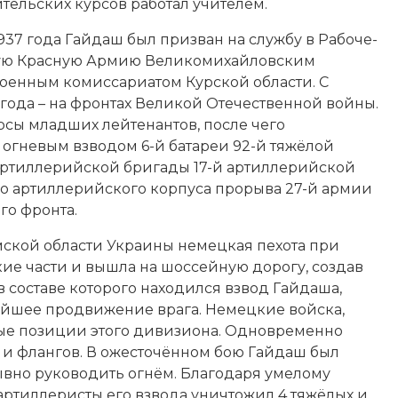
тельских курсов работал учителем.
1937 года Гайдаш был призван на службу в
Рабоче-
ую Красную Армию
Великомихайловским
оенным комиссариатом Курской области. С
 года – на фронтах
Великой Отечественной войны
.
сы младших лейтенантов, после чего
огневым взводом 6-й батареи 92-й тяжёлой
артиллерийской бригады 17-й артиллерийской
о артиллерийского корпуса прорыва 27-й армии
го фронта.
Сумской области Украины немецкая пехота при
ие части и вышла на шоссейную дорогу, создав
в составе которого находился взвод Гайдаша,
ейшее продвижение врага. Немецкие войска,
вые позиции этого дивизиона. Одновременно
а и флангов. В ожесточённом бою Гайдаш был
рывно руководить огнём. Благодаря умелому
ртиллеристы его взвода уничтожил 4 тяжёлых и