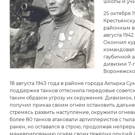
школы и учи
25 октября 
Крестьянск
районным в
августа 1942
Окончил кур
командовал 
гаубичной 
дивизии 7-г
Воронежско
18 августа 1943 года в районе города Ахтырка 
поддержке танков оттеснила передовые советск
таким образом угрозу их окружения. Дивизион, 
получил приказ своим огнём остановить дальн
стремясь развить наступление, окружили огне
более 80 танков атаковали артиллеристов с тыл
ранен, но оставался в строю, продолжая непре
маневрированию огнём своих тяжёлых орудий а