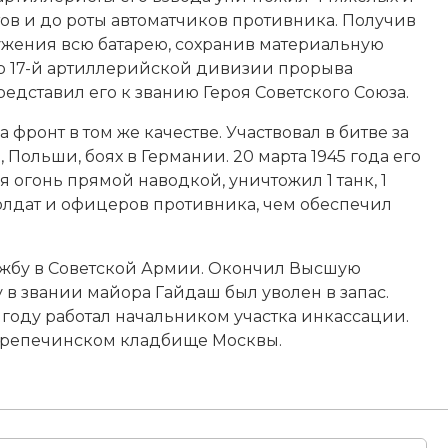
ов и до роты автоматчиков противника. Получив
ружения всю батарею, сохранив материальную
ир 17-й артиллерийской дивизии прорыва
редставил его к званию
Героя Советского Союза
.
фронт в том же качестве. Участвовал в битве за
ольши, боях в Германии. 20 марта 1945 года его
я огонь прямой наводкой, уничтожил 1 танк, 1
солдат и офицеров противника, чем обеспечил
жбу в Советской Армии. Окончил Высшую
 в звании майора Гайдаш был уволен в запас.
 году работал начальником участка инкассации.
Перепечинском кладбище Москвы.