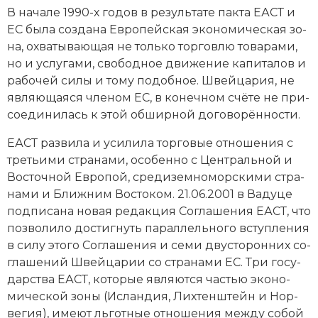
В начале 1990-х годов в ре­зуль­та­те пак­та ЕАСТ и
ЕС бы­ла соз­да­на Ев­ропейская эко­но­мическая зо­
на, ох­ва­ты­ваю­щая не толь­ко тор­гов­лю то­ва­ра­ми,
но и ус­лу­га­ми, сво­бод­ное дви­же­ние ка­пи­та­лов и
ра­бо­чей си­лы и тому подобное. Швей­ца­рия, не
яв­ляю­щая­ся чле­ном
ЕС
, в ко­неч­ном счё­те не при­
сое­ди­ни­лась к этой об­шир­ной до­го­во­рён­но­сти.
ЕАСТ раз­ви­ла и уси­ли­ла тор­го­вые от­но­ше­ния с
треть­и­ми стра­на­ми, осо­бен­но с Центральной и
Восточной Ев­ро­пой, сре­ди­зем­но­мор­ски­ми стра­
на­ми и Ближ­ним Вос­то­ком. 21.06.2001 в Ва­ду­це
под­пи­са­на но­вая ре­дак­ция Со­гла­ше­ния ЕАСТ, что
по­зво­ли­ло дос­тиг­нуть па­рал­лель­но­го всту­п­ле­ния
в си­лу это­го Со­гла­ше­ния и се­ми дву­сто­рон­них со­
гла­ше­ний Швей­ца­рии со стра­на­ми ЕС. Три го­су­
дар­ст­ва ЕАСТ, ко­то­рые яв­ля­ют­ся ча­стью эко­но­
мической зо­ны (Ис­лан­дия, Лих­тен­штейн и Нор­
ве­гия), име­ют льгот­ные от­но­ше­ния ме­ж­ду со­бой