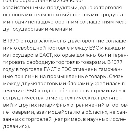
гов­лю об­ра­бо­тан­ны­ми сельско-
Социально-экономическая история
хозяйственными про­дук­та­ми, од­на­ко тор­гов­ля
основными сельско-хозяйственными про­дук­та­
Специальные исторические дисциплины
ми под­чи­не­на дву­сто­рон­ним со­гла­ше­ни­ям ме­ж­
ду го­су­дар­ст­ва­ми-чле­на­ми.
СССР
В 1970-е годы за­клю­че­ны дву­сто­рон­ние со­гла­ше­
Южная Америка
ния о сво­бод­ной тор­гов­ле ме­ж­ду EЭC и ка­ж­дым
из го­су­дарств ЕАСТ, ко­то­рые долж­ны бы­ли га­ран­
тиро­вать сво­бод­ную тор­гов­лю то­ва­ра­ми. В 1977
году в тор­гов­ле ЕАСТ с ЕЭС от­ме­нены та­мо­жен­
ные по­шли­ны на промышленные то­ва­ры. Связь
ме­ж­ду дву­мя тор­го­вы­ми бло­ка­ми ук­ре­пи­лась в
те­че­ние 1980-х годов; обе сто­ро­ны стре­ми­лись к
со­труд­ни­че­ст­ву, от­ме­не тех­нических пре­пят­ст­
вий и других не­та­риф­ных ог­ра­ни­че­ний в тор­гов­
ле то­ва­ра­ми, взаи­мо­дей­ст­вию в об­лас­тях, не свя­
зан­ных с тор­гов­лей (например, в на­учных ис­сле­
до­ва­ни­ях).