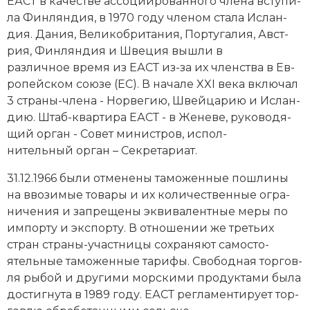
ЕАСТ в ка­че­ст­ве ас­со­ции­ро­ван­но­го чле­на всту­пи­
Новая история
ла Фин­лян­дия, в 1970 году чле­ном ста­ла Ис­лан­
дия. Да­ния, Ве­ли­ко­бри­та­ния, Пор­ту­га­лия, Ав­ст­
Новейшая история
рия, Фин­лян­дия и Шве­ция вы­шли в
различное вре­мя из ЕАСТ из-за их член­ст­ва в Ев­
Нумизматика
ро­пей­ском сою­зе (ЕС). В начале XXI века вклю­чал
3 стра­ны-чле­на - Нор­ве­гию, Швей­ца­рию и Ис­лан­
Образование
дию. Штаб-квар­ти­ра ЕАСТ - в Же­не­ве, ру­ко­во­дя­
щий ор­ган - Со­вет ми­ни­ст­ров, ис­пол­
Общественные объединения и организации
нительный ор­ган – Сек­ре­та­ри­ат.
Политическая история
31.12.1966 бы­ли от­ме­не­ны та­мо­жен­ные
по­шли­ны
на вво­зи­мые то­ва­ры и их ко­ли­че­ст­вен­ные ог­ра­
Революции и народные движения
ни­че­ния и за­пре­ще­ны эк­ви­ва­лент­ные ме­ры по
им­пор­ту и экс­пор­ту. В от­но­ше­нии же треть­их
Религия и церковь
стран стра­ны-уча­ст­ни­цы со­хра­ня­ют са­мо­сто­
Россия
ятельные та­мо­жен­ные та­ри­фы. Сво­бод­ная тор­гов­
ля ры­бой и другими мор­ски­ми про­дук­та­ми бы­ла
Северная Америка
дос­тиг­ну­та в 1989 году. ЕАСТ рег­ла­мен­ти­ру­ет тор­