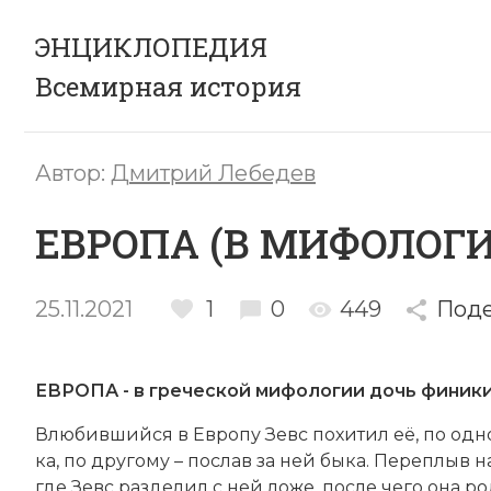
ЭНЦИКЛОПЕДИЯ
Всемирная история
Автор:
Дмитрий Лебедев
ЕВРОПА (В МИФОЛОГИ
25.11.2021
1
0
449
Поде
ЕВРОПА - в греческой мифологии дочь финики
Влю­бив­ший­ся в Европу Зевс по­хи­тил её, по од­но
ка, по дру­го­му – по­слав за ней бы­ка. Пе­ре­плыв н
где Зевс раз­де­лил с ней ло­же, по­сле че­го она ро