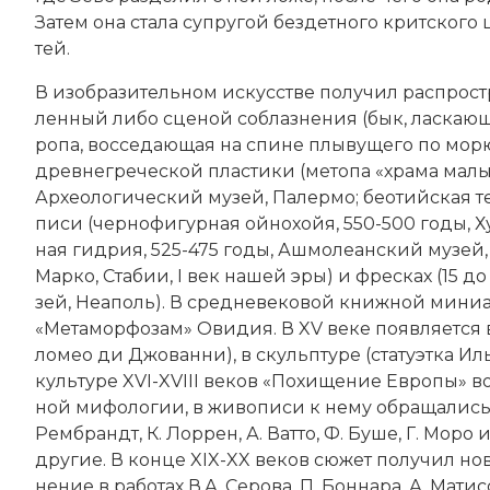
За­тем она ста­ла суп­ру­гой без­дет­но­го крит­ско­го 
тей.
В изо­бра­зительном искусстве по­лу­чил рас­про­стр
лен­ный ли­бо сце­ной со­блаз­не­ния (бык, лас­каю­щи
ро­па, воссе­даю­щая на спи­не плы­ву­ще­го по мо­рю 
древнегреческой пла­сти­ки (ме­то­па «хра­ма ма­лы
Ар­хео­ло­гический му­зей, Па­лер­мо; бе­о­тий­ская тер
пи­си (чер­но­фи­гур­ная ой­но­хойя, 550-500 годы,
ная гид­рия, 525-475 годы, Аш­мо­ле­ан­ский му­зей,
Мар­ко, Ста­бии, I век нашей эры) и фре­сках (15 д
зей, Не­аполь). В средневековой книж­ной ми­ниа­тю­
«Ме­та­мор­фо­зам» Ови­дия. В XV веке по­яв­ля­ет­ся в
ло­мео ди Джо­ван­ни), в скульп­ту­ре (ста­ту­эт­ка И
куль­ту­ре XVI-XVIII веков «По­хи­ще­ние Ев­ро­пы» в
ной ми­фо­ло­гии, в жи­во­пи­си к не­му об­ра­ща­лись П
Рем­брандт, К. Лор­рен, А. Ват­то, Ф. Бу­ше, Г. Мо­ро 
другие. В конце XIX-XX веков сю­жет по­лу­чил но­в
не­ние в ра­бо­тах В.А. Се­ро­ва, П. Бон­на­ра,
А. Ма­тис