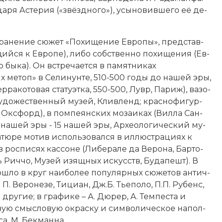
ца­ря Ас­те­рия («звёзд­но­го»), усы­но­вив­ше­го её де­
а­не­ние сю­жет «По­хи­ще­ние Ев­ро­пы», пред­став­
й­ся к Ев­ро­пе), ли­бо соб­ст­вен­но по­хи­ще­ния (Ев­
бы­ка). Он встре­ча­ет­ся в па­мят­ни­ках
х ме­топ» в Се­ли­нун­те, 510-500 годы до нашей эры,
­ра­ко­то­вая ста­ту­эт­ка, 550-500, Лувр, Па­риж), ва­зо­
 Ху­дожественный му­зей, Клив­ленд; крас­но­фи­гур­
 Окс­форд), в пом­пе­ян­ских мо­заи­ках (Вил­ла Сан-
о нашей эры - 15 нашей эры, Ар­хео­ло­гический му­
ре мо­тив ис­поль­зо­вал­ся в ил­лю­ст­ра­ци­ях к
 рос­пи­сях кас­со­не (Ли­бе­ра­ле да Ве­ро­на, Бар­то­
ль Рич­чо, Му­зей изящ­ных ис­кусств, Бу­да­пешт). В
о­шло в круг наи­бо­лее по­пу­ляр­ных сю­же­тов ан­тич­
. Ве­ро­не­зе, Ти­ци­ан, Дж.Б. Тье­по­ло, П.П. Ру­бенс,
и другие; в гра­фи­ке – А. Дю­рер, А. Тем­пе­ста и
ую смы­сло­вую ок­ра­ску и сим­во­лическое на­пол­
­са
, М. Бек­ман­на.