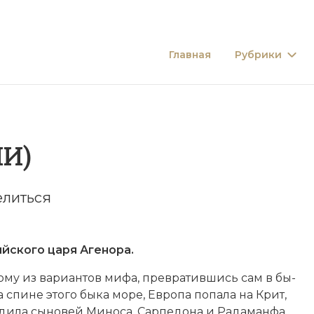
Главная
Рубрики
И)
литься
йского царя Агенора.
­му из ва­ри­ан­тов ми­фа, пре­вра­тив­шись сам в бы­
а спи­не это­го бы­ка мо­ре, Европа по­па­ла на Крит,
­ди­ла сы­но­вей
Ми­но­са
, Сар­пе­до­на и Ра­да­ман­фа.