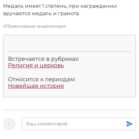
Медаль имеет 1 степень, при награждении
Новая история
вручаются медаль и грамота.
Новейшая история
©Православная энциклопедия
Нумизматика
Образование
Встречается в рубриках:
Общественные объединения и организации
Религия и церковь
Политическая история
Относится к периодам:
Новейшая история
Революции и народные движения
Религия и церковь
Россия
Северная Америка