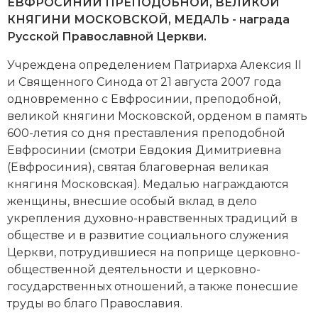
Новейшая история
ЕВФРОСИНИИ ПРЕПОДОБНОЙ, ВЕЛИКОЙ
Генеалогия, геральдика
КНЯГИНИ МОСКОВСКОЙ, МЕДАЛЬ - награда
Государство и право
Русской
Православной
Церкви.
Учреждена определением
Патриарха
Алексия II
Европа
и Священного Синода от 21 августа 2007 года
Империи
одновременно с Евфросинии, преподобной,
великой княгини Московской, орденом в память
Историческая география и топонимика
600-летия со дня преставления преподобной
Евфросинии (смотри Евдокия Димитриевна
История материальной и духовной культуры
(Евфросиния), святая благоверная великая
княгиня Московская). Медалью награждаются
История международных отношений
женщины, внесшие особый вклад в дело
укрепления духовно-нравственных традиций в
История, философия, теория и методология
обществе и в развитие социального служения
исторического знания
Церкви, потрудившиеся на поприще церковно-
общественной деятельности и церковно-
Итория международных отношений
государственных отношений, а также понесшие
Латинская Америка
труды во благо Православия.