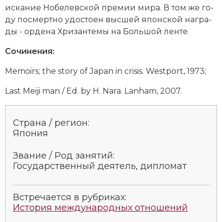
Социально-экономическая история
ис­ка­ние Но­бе­лев­ской премии ми­ра. В том же го­
ду по­смерт­но удо­сто­ен выс­шей японской на­гра­
Специальные исторические дисциплины
ды - ор­де­на Хри­зан­те­мы на Боль­шой лен­те.
СССР
Сочинения:
Memoirs; the story of Japan in crisis. Westport, 1973;
Южная Америка
Last Meiji man / Ed. by H. Nara. Lanham, 2007.
Страна / регион:
Япония
Звание / Род занятий:
Государственный деятель, дипломат
Встречается в рубриках:
История международных отношений