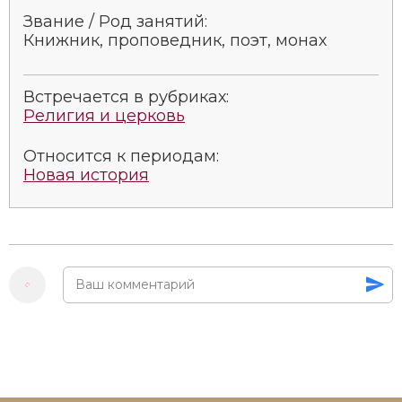
Социально-экономическая история
Звание / Род занятий:
Книжник, проповедник, поэт, монах
Специальные исторические дисциплины
СССР
Встречается в рубриках:
Религия и церковь
Южная Америка
Относится к периодам:
Новая история