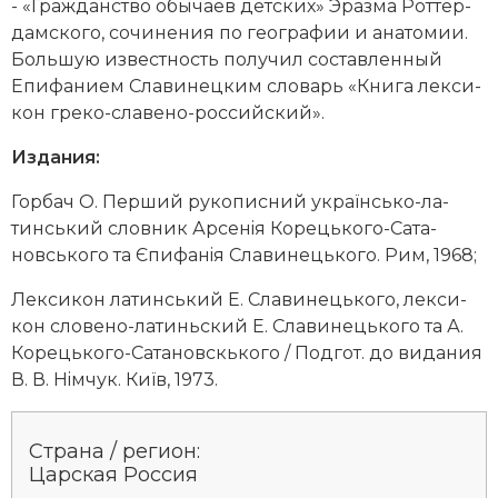
- «Гра­ж­дан­ст­во обы­ча­ев дет­ских» Эраз­ма Рот­тер­
Новая история
дам­ско­го, со­чи­не­ния по гео­гра­фии и ана­то­мии.
Боль­шую из­вест­ность по­лу­чил со­став­лен­ный
Новейшая история
Епифанием Славинецким сло­варь «Кни­га лек­си­
кон гре­ко-сла­ве­но-рос­сий­ский».
Нумизматика
Издания:
Образование
Гор­бач О. Пер­ший ру­ко­пис­ний укра­їнсь­ко-ла­
Общественные объединения и организации
тинсь­кий слов­ник Арсенiя Ко­рець­ко­го-Са­та­
новсь­ко­го та Єпифанiя Сла­ви­нець­ко­го. Рим, 1968;
Политическая история
Лек­си­кон ла­тинсь­кий Е. Сла­ви­нець­ко­го, лек­си­
Революции и народные движения
кон сло­ве­но-ла­тинь­ский Е. Сла­ви­нець­ко­го та А.
Ко­рець­ко­го-Са­та­нов­скь­ко­го / Под­гот. до ви­да­ния
Религия и церковь
В. В. Нiмчук. Київ, 1973.
Россия
Страна / регион:
Северная Америка
Царская Россия