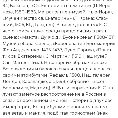
94, Ва­ти­кан), «Св. Ека­те­ри­на в тем­ни­це» (П. Ве­ро­
не­зе, 1580–1585, Мет­ро­по­ли­тен-му­зей, Нью-Йорк),
«Му­че­ни­че­ст­во св. Ека­те­ри­ны» (Л. Кра­нах Стар­
ший, 1506, КГ, Дрез­ден). В чис­ле др. свя­тых Е. С.
час­то при­сут­ст­ву­ет сре­ди пред­стоя­щих в разл.
сце­нах: «Маэ­ста» Дуч­чо ди Буо­нин­се­нья (1308–1311,
Му­зей со­бо­ра, Сие­на), «Ко­ро­но­ва­ние Бо­го­ма­те­ри»
Фра Анд­же­ли­ко (1435–1437, Лувр, Па­риж), «По­лип­
тих св. Ека­те­ри­ны» С. Мар­ти­ни (1319, Нац. му­зей
Сан-Мат­тео, Пи­за). На ал­тар­ных об­раз­ах в эпо­хи
Воз­ро­ж­де­ния и
ба­рок­ко
свя­тая пред­став­ле­на со
сво­ими ат­ри­бу­та­ми (Ра­фа­эль, 1508, Нац. га­ле­рея,
Лон­дон; Ка­ра­вад­жо, ок. 1598, со­б­ра­ние Тис­сен-
Бор­не­ми­са, Мад­рид). В 18 в. изо­бра­же­ния Е. С. по­
лу­ча­ют за­мет­ное рас­про­стра­не­ние в Рос­сии в
свя­зи с на­ре­чени­ем име­нем Ека­те­ри­на двух рос.
им­пе­рат­риц. Её ат­ри­бу­та­ми ста­но­вят­ся паль­мо­
вая ветвь и ман­тия, под­би­тая гор­но­ста­ем (знак