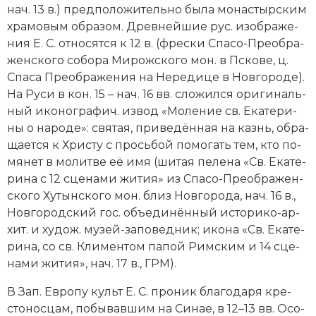
нач. 13 в.) пред­по­ло­жи­тель­но бы­ла мо­на­стыр­ским
хра­мо­вым об­ра­зом. Древ­ней­шие рус. изо­бра­же­
ния Е. С. от­но­сят­ся к 12 в. (фре­ски Спа­со-Пре­об­ра­
жен­ско­го со­бо­ра Ми­ро­жско­го мон. в Пско­ве, ц.
Спа­са Пре­об­ра­же­ния на Не­ре­ди­це в Нов­го­ро­де).
На Ру­си в кон. 15 – нач. 16 вв. сло­жил­ся ори­ги­наль­
ный ико­но­гра­фич. из­вод «Мо­ле­ние св. Ека­те­ри­
ны о на­ро­де»: свя­тая, при­ве­дён­ная на казнь, об­ра­
ща­ет­ся к Хри­сту с прось­бой по­мо­гать тем, кто по­
мя­нет в мо­лит­ве её имя (ши­тая пе­ле­на «Св. Ека­те­
ри­на с 12 сце­на­ми жи­тия» из Спа­со-Пре­об­ра­жен­
ско­го Ху­тын­ско­го мон. близ Нов­го­ро­да, нач. 16 в.,
Нов­го­род­ский гос. объ­е­ди­нён­ный ис­то­ри­ко-ар­
хит. и ху­дож. му­зей-за­по­вед­ник; ико­на «Св. Ека­те­
ри­на, со св. Кли­мен­том па­пой Рим­ским и 14 сце­
на­ми жи­тия», нач. 17 в., ГРМ).
В Зап. Ев­ро­пу культ Е. С. про­ник бла­го­да­ря кре­
сто­нос­цам, по­бы­вав­шим на Си­нае, в 12–13 вв. Осо­