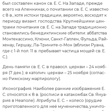
был со­став­лен ка­нон св. Е. С. На За­па­де, пре­ж­де
все­го на Апен­ни­нах, о по­чи­та­нии св. Е. С. из­вест­но
с 8 в., хо­тя ис­то­ки тра­ди­ции, ве­ро­ят­но, вос­хо­дят к
пе­рио­ду ви­зант. гос­под­ства. Круп­ней­ши­ми цен­
тра­ми по­чи­та­ния св. Е. С. на За­па­де тра­ди­ци­он­но
ста­но­ви­лись бе­не­дик­тин­ские оби­те­ли: аб­бат­ст­ва
Мон­те­кас­си­но, Клю­ни, Санкт-Гал­лен, Фуль­да, Рай­
хе­нау, Гир­шау, Ла-Три­ни­те-о-Мон (вбли­зи Руа­на,
где с 1-й пол. 11 в. пре­бы­ва­ет час­ти­ца мо­щей св. Е.
С.).
День па­мя­ти св. Е. С. в пра­восл. церк­ви – 24 но­яб­
ря (7 дек.); в ка­то­лич. церк­ви – 25 но­яб­ря (со­глас­
но Рим­ско­му мар­ти­ро­ло­гу).
Ико­но­гра­фия. Наи­бо­лее ран­ние изо­бра­же­ния Е.
С. от­но­сят­ся к 8 в. (рос­пи­си в ка­та­ком­бах Св. Януа­
рия в Не­апо­ле). Ат­ри­бу­ты Е. С. – ко­ле­со (ору­дие
при­го­тов­лен­но­го для неё му­че­ни­че­ст­ва, унич­то­