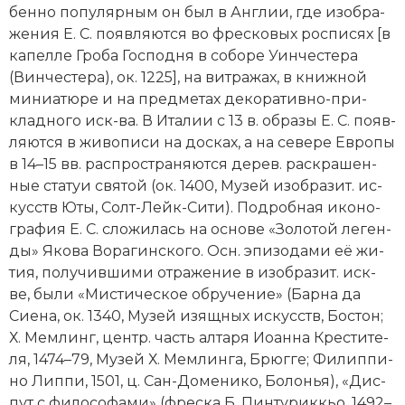
бен­но по­пу­ляр­ным он был в Анг­лии, где изо­бра­
же­ния Е. С. по­яв­ля­ют­ся во фре­ско­вых рос­пи­сях [в
ка­пел­ле Гро­ба Гос­под­ня в со­бо­ре Уин­че­сте­ра
(Вин­че­сте­ра), ок. 1225], на вит­ра­жах, в книж­ной
ми­ниа­тю­ре и на пред­ме­тах де­ко­ра­тив­но-при­
клад­но­го иск-ва. В Ита­лии с 13 в. об­ра­зы Е. С. по­яв­
ля­ют­ся в жи­во­пи­си на дос­ках, а на севере Ев­ро­пы
в 14–15 вв. рас­про­стра­ня­ют­ся де­рев. рас­кра­шен­
ные ста­туи свя­той (ок. 1400, Му­зей изо­бра­зит. ис­
кусств Юты, Солт-Лейк-Си­ти). Под­роб­ная ико­но­
гра­фия Е. С. сло­жи­лась на ос­но­ве «Зо­ло­той ле­ген­
ды» Яко­ва Во­ра­гин­ско­го. Осн. эпи­зо­да­ми её жи­
тия, по­лу­чив­ши­ми от­ра­же­ние в изо­бра­зит. иск-
ве, бы­ли «Мис­ти­че­ское об­ру­че­ние» (Бар­на да
Сие­на, ок. 1340, Му­зей изящ­ных ис­кусств, Бос­тон;
Х. Мем­линг, центр. часть ал­та­ря Ио­ан­на Кре­сти­те­
ля, 1474–79, Му­зей Х. Мем­лин­га, Брюг­ге; Фи­лип­пи­
но Лип­пи, 1501, ц. Сан-До­ме­ни­ко, Бо­ло­нья), «Дис­
пут с фи­ло­со­фа­ми» (фре­ска Б. Пин­ту­рик­кьо, 1492–