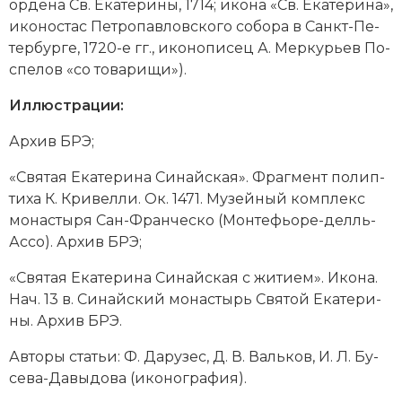
ор­де­на Св. Ека­те­ри­ны, 1714; ико­на «Св. Ека­те­ри­на»,
ико­но­стас Пе­тро­пав­лов­ско­го со­бо­ра в Санкт-Пе­
тер­бур­ге, 1720-е гг., ико­но­пи­сец А. Мер­курь­ев По­
спе­лов «со то­ва­ри­щи»).
Иллюстрации:
Архив БРЭ;
«Свя­тая Ека­те­ри­на Си­най­ская». Фраг­мент по­лип­
ти­ха К. Кри­вел­ли. Ок. 1471. Му­зей­ный ком­плекс
монастыря Сан-Фран­че­ско (Мон­тефь­о­ре-делль-
Ас­со). Архив БРЭ;
«Свя­тая Ека­те­ри­на Си­най­ская с жи­ти­ем». Ико­на.
Нач. 13 в. Си­най­ский мо­на­стырь Свя­той Ека­те­ри­
ны. Архив БРЭ.
Авторы статьи: Ф. Да­ру­зес, Д. В. Валь­ков, И. Л. Бу­
се­ва-Да­вы­до­ва (ико­но­гра­фия).