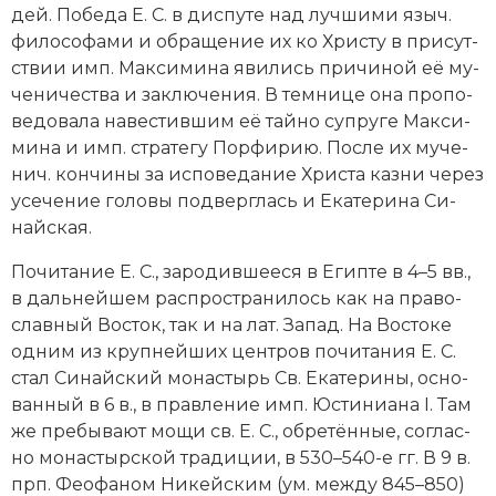
дей. По­бе­да Е. С. в дис­пу­те над луч­ши­ми языч.
Социально-экономическая история
фи­ло­со­фа­ми и об­ра­ще­ние их ко Хри­сту в при­сут­
Специальные исторические дисциплины
ст­вии имп. Мак­си­ми­на яви­лись при­чи­ной её му­
че­ни­че­ст­ва и за­клю­че­ния. В тем­ни­це она про­по­
СССР
ве­до­ва­ла на­вес­тив­шим её тай­но суп­ру­ге Мак­си­
ми­на и имп. стра­те­гу Пор­фи­рию. По­сле их му­че­
Южная Америка
нич. кон­чи­ны за ис­по­ве­да­ние Хри­ста каз­ни че­рез
усе­че­ние го­ло­вы под­вер­глась и Ека­те­ри­на Си­
най­ская.
По­чи­та­ние Е. С., за­ро­див­шее­ся в Егип­те в 4–5 вв.,
в даль­ней­шем рас­про­стра­ни­лось как на пра­во­
слав­ный Вос­ток, так и на лат. За­пад. На Вос­то­ке
од­ним из круп­ней­ших цен­тров по­чи­та­ния Е. С.
стал Си­най­ский мо­на­стырь Св. Ека­те­ри­ны, ос­но­
ван­ный в 6 в., в прав­ле­ние имп. Юс­ти­ниа­на I. Там
же пре­бы­ва­ют мо­щи св. Е. С., об­ре­тён­ные, со­глас­
но мо­на­стыр­ской тра­ди­ции, в 530–540-е гг. В 9 в.
прп. Фео­фа­ном Ни­кей­ским (ум. ме­ж­ду 845–850)