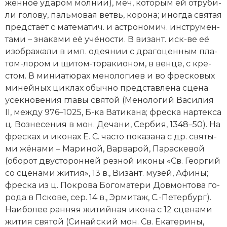
жен­ное уда­ром мол­нии), меч, ко­то­рым ей от­ру­би­
ли го­ло­ву, паль­мо­вая ветвь, ко­ро­на; ино­гда свя­тая
пред­ста­ёт с ма­те­ма­тич. и ас­тро­но­мич. ин­ст­ру­мен­
та­ми – зна­ка­ми её учё­но­сти. В ви­зант. иск-ве её
изо­бра­жа­ли в имп. одея­нии с дра­го­цен­ным пла­
том-ло­ром и щи­том-то­ра­кио­ном, в вен­це, с кре­
стом. В ми­ниа­тю­рах ме­но­ло­ги­ев и во фре­ско­вых
ми­ней­ных цик­лах обыч­но пред­став­ле­на сце­на
усек­но­ве­ния гла­вы свя­той (Ме­но­ло­гий Ва­си­лия
II, ме­ж­ду 976–1025, Б-ка Ва­ти­ка­на; фре­ска нар­тек­са
ц. Воз­не­се­ния в мон. Де­ча­ни, Сер­бия, 1348–50). На
фре­сках и ико­нах Е. С. час­то по­ка­за­на с др. свя­ты­
ми жё­на­ми – Ма­ри­ной, Вар­ва­рой, Па­ра­ске­вой
(обо­рот дву­сто­рон­ней рез­ной ико­ны «Св. Ге­ор­гий
со сце­на­ми жи­тия», 13 в., Ви­зант. му­зей, Афи­ны;
фре­ска из ц. По­кро­ва
Бо­го­ма­те­ри
Дов­мон­то­ва го­
ро­да в Пско­ве, сер. 14 в., Эр­ми­таж, С.-Петербург).
Наи­бо­лее ран­няя жи­тий­ная ико­на с 12 сце­на­ми
жи­тия свя­той (Си­най­ский мон. Св. Ека­те­ри­ны,