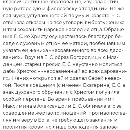
клас­сич. ан­тич­ное об­ра­зо­ва­ние, изу­ча­ла ан­тич­
Новая история
ную ри­тор­скую и фи­ло­соф­скую тра­ди­ции. Не же­
лая му­жа, ус­ту­паю­ще­го ей по уму и кра­со­те, Е. С.
Новейшая история
от­ве­ча­ла от­ка­зом на все уго­во­ры вы­брать же­ни­ха
и тем со­хра­нить цар­ское на­сле­дие от­ца. Об­ра­ще­
Нумизматика
ние Е. С. ко Хри­сту осу­ще­ст­ви­лось бла­го­да­ря бе­
се­де с ду­хов­ным от­цом её ма­те­ри, по­обе­щав­шим
Образование
ука­зать ей же­ни­ха «не­срав­нен­но­го во всех да­ро­
ва­ни­ях». Вру­чив Е. С. об­раз Бо­го­ро­ди­цы с Мла­
Общественные объединения и организации
ден­цем, ста­рец про­сил Е. С. не­ус­тан­но мо­лить­ся,
Политическая история
да­бы Хри­стос – «не­срав­нен­ный во всех да­ро­ва­ни­
ях» Же­них – от­крыл­ся ей и сде­лал Сво­ей не­вес­
Революции и народные движения
той. По­сле кре­ще­ния (с име­нем Ека­те­ри­на) Е. С. в
знак духовного об­ру­че­ния с Хри­стом по­лу­чи­ла
Религия и церковь
осо­бый пер­стень. Во вре­мя пре­бы­ва­ния имп.
Мак­си­ми­на в Алек­сан­д­рии Е. С. об­ли­ча­ла его за
Россия
со­вер­ше­ние жерт­во­при­но­ше­ний, про­ти­во­пос­тав­
ляя им ве­ру в Бо­га, не тре­бую­ще­го за­кла­ния и
Северная Америка
про­ли­тия кро­ви, но лишь со­блю­де­ния за­по­ве­