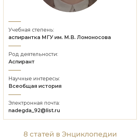
Новейшая история
Генеалогия, геральдика
Государство и право
Европа
Учебная степень:
аспирантка МГУ им. М.В. Ломоносова
Империи
Род деятельности:
Историческая география и топонимика
Аспирант
История материальной и духовной культуры
Научные интересы:
История международных отношений
Всеобщая история
История, философия, теория и методология
Электронная почта:
исторического знания
nadegda_92@list.ru
Итория международных отношений
Латинская Америка
8 статей в Энциклопедии