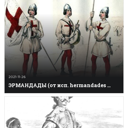
появилось в связи с кризисом университетской
философии и необходимостью реформ в ...
2021-11-26
ЭРМАНДAДЫ (от исп. hermandades ...
Объединения или союзы, характерные для
испанского Средневековья, которые создавались
как отдельными лицами и социальными группами
(горожане, феодалы или духовенство), так и целыми
городами для реализации общих целей и задач.
Эрмандады образовывались из экономических,
политических и профессиональных соображений,