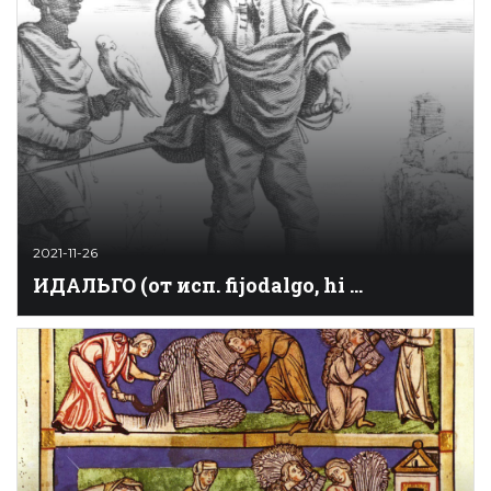
име
2021-11-26
ИДАЛЬГО (от исп. fijodalgo, hi ...
Люди знатного происхождения, наследующие свой
особый статус по мужской линии (в отл. от
кабальеро, статус которого зависел от его
состоятельности). До появления термина «идальго» в
XII веке в близком значении использовалось слово «