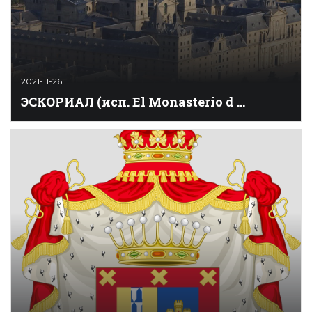
2021-11-26
ЭСКОРИAЛ (исп. El Monasterio d ...
Единый ансамбль, который объединяет королевский
дворец, монастырь, базилику, пантеон и библиотеку,
построенный во времена Филиппа II между 1563 и
1584 гг. Находится в 45 км от Мадрида, в местечке
Сан Лоренсо де Эль Эскориаль, близ опустевших
железных рудников у подножия горы Гвадаррама (от
исп. escoria – шлак, откуда и