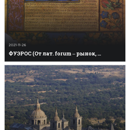
2021-11-26
ФУЭРОС (От лат. forum ‒ рынок, ...
Основная форма законодательства (до XIV века) в
странах Пиренейского полуострова. Выделяют
несколько видов фуэрос: 1) свод законов общего
характера для всех подданных (Вестготская правда
– это первое фуэро такого вида), издававшийся с
целью унификации законодательства; 2) хартии
феодальных