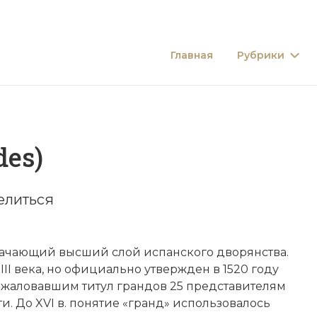
Главная
Рубрики
des)
елиться
начающий высший слой испанского дворянства.
XIII века, но официально утвержден в 1520 году
ожаловавшим титул грандов 25 представителям
и. До XVI в. понятие «гранд» использовалось