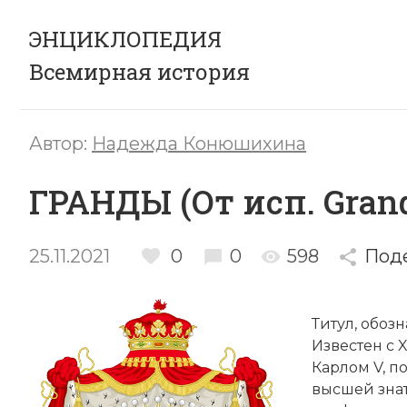
ЭНЦИКЛОПЕДИЯ
Всемирная история
Автор:
Надежда Конюшихина
ГРАНДЫ (От исп. Gran
25.11.2021
0
0
598
Под
Титул, обоз
Известен с 
Карлом V, п
высшей знат