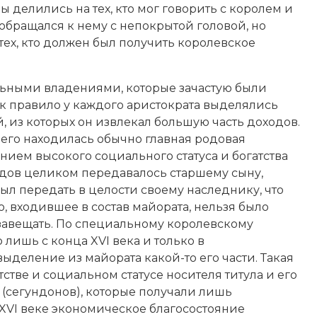
ы делились на тех, кто мог говорить с королем и
о обращался к нему с непокрытой головой, но
 тех, кто должен был получить королевское
ьными владениями, которые зачастую были
ак правило у каждого аристократа выделялись
 из которых он извлекал большую часть доходов.
него находилась обычно главная родовая
ием высокого социального статуса и богатства
одов целиком передавалось старшему сыну,
ыл передать в целости своему наследнику, что
о, входившее в состав майората, нельзя было
 завещать. По специальному королевскому
лишь с конца XVI века и только в
ыделение из майората какой-то его части. Такая
стве и социальном статусе носителя титула и его
 (сегундонов), которые получали лишь
 XVI веке экономическое благосостояние