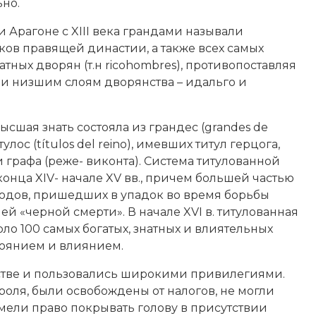
но.
и Арагоне с XIII века грандами называли
ов правящей династии, а также всех самых
атных дворян (т.н ricohombres), противопоставляя
и низшим слоям дворянства – идальго и
ысшая знать состояла из грандес (grandes de
тулос (títulos del reino), имевших титул герцога,
 графа (реже- виконта). Система титулованной
конца XIV- начале XV вв., причем большей частью
 родов, пришедших в упадок во время борьбы
й «черной смерти». В начале XVI в. титулованная
коло 100 самых богатых, знатных и влиятельных
тоянием и влиянием.
стве и пользовались широкими привилегиями.
роля, были освобождены от налогов, не могли
имели право покрывать голову в присутствии