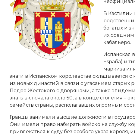
неофициаль
В Кастилии 
родственник
богатых и зн
их средним 
кабальеро.
Испанская в
España) и ти
маркиза или
знати в Испанском королевстве складывается с 
из новых династий в связи с угасанием старых
Педро Жестокого с дворянами, а также эпидемие
знать включала около 50, а в конце столетия – о
семейств страны, располагавших огромным сос
Гранды занимали высшие должности в государ
Они имели право набирать войско на службу ко
привлекаться к суду без особого указа короля, 