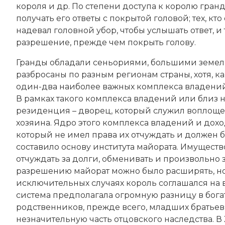
короля и др. По степени доступа к королю гранд
получать его ответы с покрытой головой; тех, кт
надевал головной убор, чтобы услышать ответ, и
разрешение, прежде чем покрыть голову.
Гранды обладали сеньориями, большими земел
разбросаны по разным регионам страны, хотя, к
один-два наиболее важных комплекса владений,
В рамках такого комплекса владений или близ 
резиденция – дворец, который служил воплощен
хозяина. Ядро этого комплекса владений и дох
который не имел права их отчуждать и должен б
составило основу института майората. Имуществ
отчуждать за долги, обменивать и произвольно
разрешению майорат можно было расширять, но 
исключительных случаях король соглашался на в
система предполагала огромную разницу в богат
родственников, прежде всего, младших братьев
незначительную часть отцовского наследства. В