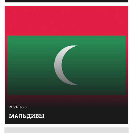
Малаяли (mala.y-ali — «гора-обладающий», «хозяин
гор») — народ дравидской группы, основное
население (97 %) штата Керала (образован в 1956) на
юго-западе Малабарского побережья Индии.
Численность — 34,7 млн человек (около 3 %
населения страны, предварительные итоги переписи
2021). Конфессиональная структура: индуизм (55 %),
ислам (27 %), христианст ...
2021-11-26
МАЛЬДИВЫ
Мальдивы (Мальдивская Республика) — государство
в Южн. Азии, занимающее группу атоллов в