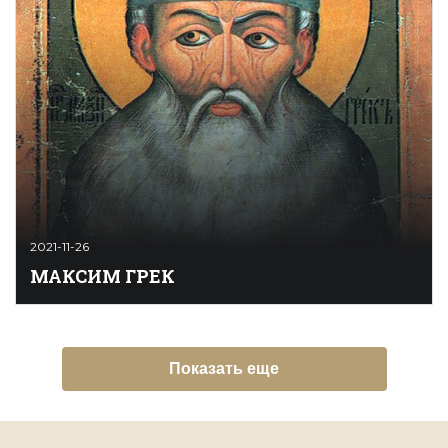
2021-11-26
МАКСИМ ГРЕК
Максим Грек (Михаил Триволис, греч. Μιχαήλ
Τριβώλης) (1470/1475, Арта — конец 1555 или начало
1556, Сергиев Посад) — филолог, переводчик, поэт,
ученый-энциклопедист, преподобный православной
Показать еще
церкви (память 21 января). Принадлежал к знатной
семье из Мистры в Лаконии, его дядя Деметрий
входил в круг греческих гуманистов. Получив
хорошее образование н ...