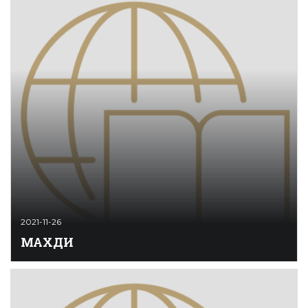
Аравийском море Индийского океана общей
площадью 300 кв. км. Столица — г. Мале.
Численность населения — 540 тыс. человек (2020),
Государственная религия — ислам. Официальный
язык — мальдивский (дхивехи).Первые поселенцы на
М. не оставили после себя археологичес ...
2021-11-26
МАХДИ
Махди (араб. «руководимый свыше») — в исламе
центральный мессианский образ, пророк, которому
предстоит явиться провозвестником Судного дня и
освободить мир от лже