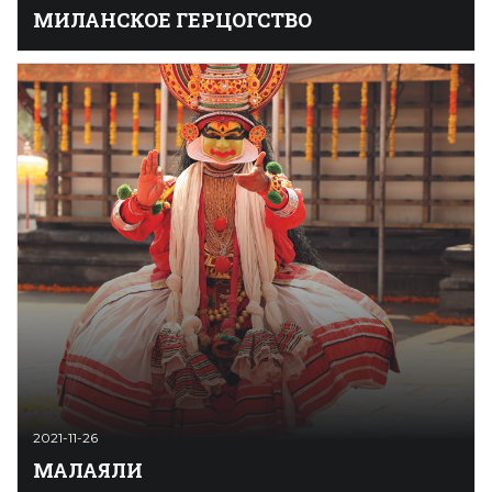
МИЛАНСКОЕ ГЕРЦОГСТВО
Миланское герцогство — одно из крупнейших
самостоятельных государств в Италии,
существовавшее с конца XIV до начала XVI в. На
протяжении XIV в. в Милане, главном городе
исторической области Ломбардия, установилась
синьория (единоличное правление) гибеллинской
династии Висконти. В 1385 Джан Галеаццо Висконти
сместил своего дядю Бернабo и получил нео ...
2021-11-26
МАЛАЯЛИ