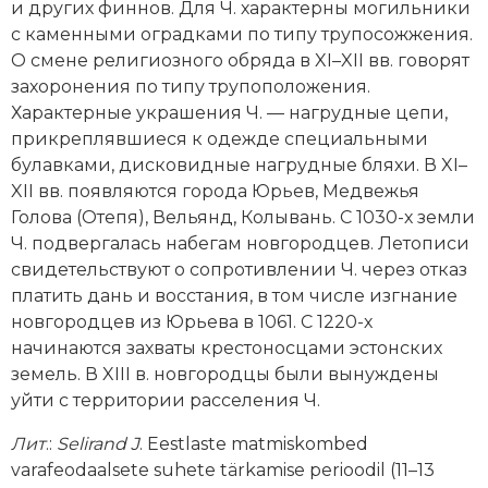
Новейшая история
Генеалогия, геральдика
и других финнов. Для Ч. характерны могильники
с каменными оградками по типу трупосожжения.
Государство и право
О смене религиозного обряда в XI–XII вв. говорят
захоронения по типу трупоположения.
Европа
Характерные украшения Ч. — нагрудные цепи,
прикреплявшиеся к одежде специальными
Империи
булавками, дисковидные нагрудные бляхи. В XI–
XII вв. появляются города Юрьев, Медвежья
Историческая география и топонимика
Голова (Отепя), Вельянд, Колывань. С 1030-х земли
Ч. подвергалась набегам новгородцев. Летописи
История материальной и духовной культуры
свидетельствуют о сопротивлении Ч. через отказ
История международных отношений
платить дань и восстания, в том числе изгнание
новгородцев из Юрьева в 1061. С 1220-х
История, философия, теория и методология
начинаются захваты крестоносцами эстонских
исторического знания
земель. В XIII в. новгородцы были вынуждены
уйти с территории расселения Ч.
Итория международных отношений
Лит
.:
Selirand J
. Eestlaste matmiskombed
Латинская Америка
varafeodaalsete suhete tärkamise perioodil (11–13