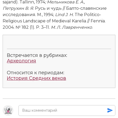
sajand). Tallinn, 1974
; Мельникова Е. А.,
Новая история
Петрухин В. Я
. Русь и чудь // Балто-славянские
исследования. М., 1994;
Lind J
.
H.
The Politico-
Новейшая история
Religious Landscape of Medieval Karelia // Fennia.
2004. № 182 (1). P. 3–11.
М. Л. Лавренченко
.
Нумизматика
Образование
Общественные объединения и организации
Встречается в рубриках:
Археология
Политическая история
Относится к периодам:
Революции и народные движения
История Средних веков
Религия и церковь
Россия
Северная Америка