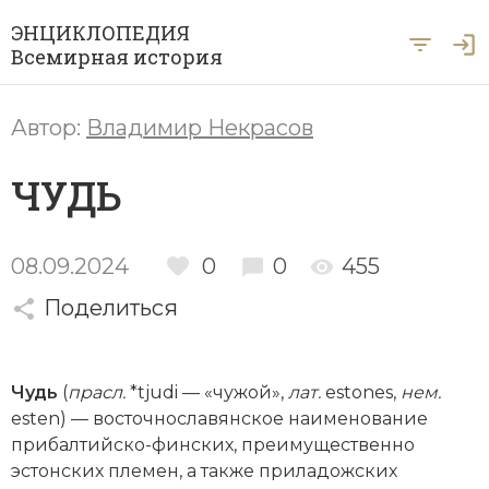
ЭНЦИКЛОПЕДИЯ
Всемирная история
Главная
Автор:
Владимир Некрасов
Рубрики
ЧУДЬ
Периоды
Азия
А … Я
Античность
Археология
08.09.2024
0
0
455
Вход для экспертов
А
Б
В
Г
Д
Е
Ё
Ж
З
И
История Древнего мира
Африка
Поделиться
Й
К
Л
М
Н
О
П
Р
С
Т
История Первобытного общества
Ближний Восток
У
Ф
Х
Ц
Ч
Ш
Щ
Ы
Э
Чудь
(
прасл.
*tjudi — «чужой»,
лат.
estones,
нем.
История Средних веков
Византия
esten) — восточнославянское наименование
Ю
Я
Новая история
прибалтийско-финских, преимущественно
Военная история
эст онских племен, а также приладожских