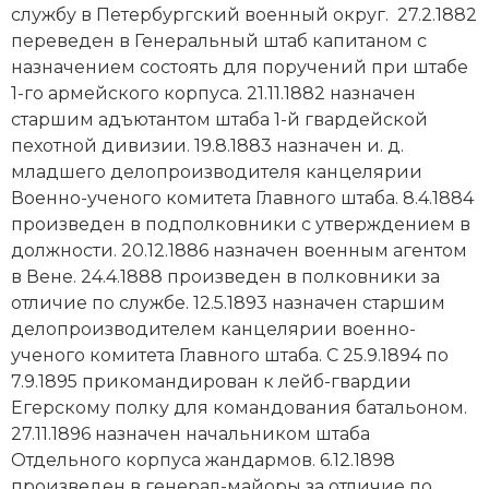
службу в Петербургский военный округ. 27.2.1882
Новая история
переведен в Генеральный штаб капитаном с
назначением состоять для поручений при штабе
Новейшая история
1-го армейского корпуса. 21.11.1882 назначен
старшим адъютантом штаба 1-й гвардейской
Нумизматика
пехотной дивизии. 19.8.1883 назначен и. д.
Образование
младшего делопроизводителя канцелярии
Военно-ученого комитета Главного штаба. 8.4.1884
Общественные объединения и организации
произведен в подполковники с утверждением в
должности. 20.12.1886 назначен военным агентом
Политическая история
в Вене. 24.4.1888 произведен в полковники за
отличие по службе. 12.5.1893 назначен старшим
Революции и народные движения
делопроизводителем канцелярии военно-
ученого комитета Главного штаба. С 25.9.1894 по
Религия и церковь
7.9.1895 прикомандирован к лейб-гвардии
Егерскому полку для командования батальоном.
Россия
27.11.1896 назначен начальником штаба
Северная Америка
Отдельного корпуса жандармов. 6.12.1898
произведен в генерал-майоры за отличие по