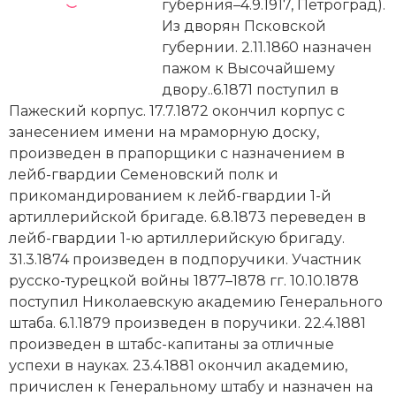
Новейшая история
губерния–4.9.1917, Петроград).
Генеалогия, геральдика
Из дворян Псковской
Государство и право
губернии. 2.11.1860 назначен
пажом к Высочайшему
Европа
двору..6.1871 поступил в
Пажеский корпус. 17.7.1872 окончил корпус с
Империи
занесением имени на мраморную доску,
произведен в прапорщики с назначением в
Историческая география и топонимика
лейб-гвардии Семеновский полк и
прикомандированием к лейб-гвардии 1-й
История материальной и духовной культуры
артиллерийской бригаде. 6.8.1873 переведен в
лейб-гвардии 1-ю артиллерийскую бригаду.
История международных отношений
31.3.1874 произведен в подпоручики. Участник
История, философия, теория и методология
русско-турецкой войны 1877–1878 гг. 10.10.1878
исторического знания
поступил Николаевскую академию Генерального
штаба. 6.1.1879 произведен в поручики. 22.4.1881
Итория международных отношений
произведен в штабс-капитаны за отличные
успехи в науках. 23.4.1881 окончил академию,
Латинская Америка
причислен к Генеральному штабу и назначен на