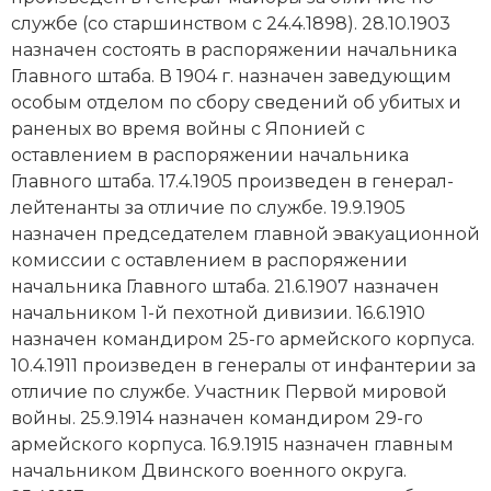
Социально-экономическая история
службе (со старшинством с 24.4.1898). 28.10.1903
назначен состоять в распоряжении начальника
Специальные исторические дисциплины
Главного штаба. В 1904 г. назначен заведующим
особым отделом по сбору сведений об убитых и
СССР
раненых во время войны с Японией с
оставлением в распоряжении начальника
Южная Америка
Главного штаба. 17.4.1905 произведен в генерал-
лейтенанты за отличие по службе. 19.9.1905
назначен председателем главной эвакуационной
комиссии с оставлением в распоряжении
начальника Главного штаба. 21.6.1907 назначен
начальником 1-й пехотной дивизии. 16.6.1910
назначен командиром 25-го армейского корпуса.
10.4.1911 произведен в генералы от инфантерии за
отличие по службе. Участник Первой мировой
войны. 25.9.1914 назначен командиром 29-го
армейского корпуса. 16.9.1915 назначен главным
начальником Двинского военного округа.