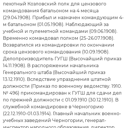
пехотный Козловский полк для цензового
командования батальоном на 4 месяца
(29.04.1908). Прибыл и назначен командующим 4-
м батальоном (01.05.1908). Наблюдающий за
учебной и пулеметной командами (09.06.1908).
Временно командовал полком (25-26.07.1908).
Возвратился из командировки по окончании
срока цензового командования (10.09.1908).
Делопроизводитель ГУГШ (Высочайший приказ
14.11.1908). В распоряжении начальника
Генерального штаба (Высочайший приказ
13.12.1910). Вследствие упразднения штатной
должности (Приказ по военному ведомству. 1910.
№ 496) прикомандирован к ГУГШ для сдачи дел
по прежней должности с 01.09.1910 (30.12.1910). В
служебной командировке в Черногорию
(22.12.1910-01.03.1914). Главный начальник военно-
учебных заведений Черногории, генерал-
инспектор народного образования, директор