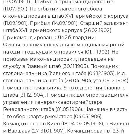
(03.07.1901). Прибыл в прикомандирование
(11.07.1901). По отбытии лагерного сбора
откомандирован в штаб XVII армейского корпуса
(11.09.1901). Прибыл (14.09.1901). Старший адъютант
штаба XVII армейского корпуса (26.02.1902).
Прикомандирован к Лейб-гвардии
Финляндскому полку для командования ротой
на один год, куда и отправился (01.11.1902). Не
прибывая из командировки, переведен на
службу в Главный штаб (30.11.1903). Помощник
столоначальника Главного штаба (04.12.1903). И.д.
столоначальника штаба (28.04.1904, утв. 06.12.1904).
Помощник начальника 9-го отделения Главного
штаба (31.12.1904). Помощник делопроизводителя
управления генерал-квартирмейстера
Генерального штаба (01.05.1906). Назначен в часть
1-го обер-квартирмейстера (04.05.1906).
Командирован в Киев (18.04-02.05.1906), в Вильно
и Варшаву (27-31.01.1907). Командирован в 123-й