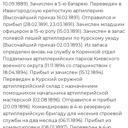
10.09.1889). Зачислен в 5-ю батарею. Переведен в
Новая история
Ивангородскую крепостную артиллерию
(Высочайший приказ 16.02.1891). Отправился и
Новейшая история
прибыл (28.02.1891, 23.03.1891). Зачислен младшим
офицером в 15-ю роту (15.03.1891). Зачислен в запас
Нумизматика
полевой пешей артиллерии по Курскому уезду
Образование
(Высочайший приказ 02.03.1893). Из запаса
определен вновь на службу в Коренной отдел
Общественные объединения и организации
Подвижных артиллерийских парков Киевского
военного округа (11.11.1894 со старшинством с
Политическая история
18.04.1894). Прибыл и зачислен (15.12.1894).
Переведен в Курский окружной
Революции и народные движения
артиллерийский склад с назначением
помощником начальника артиллерийской
Религия и церковь
мастерской (02.08.1896). Отправился и прибыл
(20.09.1896). Командирован в 4-ю резервную
Россия
артиллерийскую бригаду для несения строевой
Северная Америка
службы на два месяца (06.11.1896). Прибыл из
командировки (08.01.1897). Переведен в 4-ю