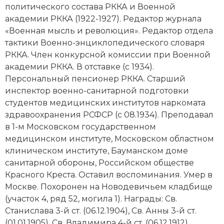
политического состава РККА и Военной
академии РККА (1922-1927). Редактор журнала
«Военная мысль и революция». Редактор отдела
тактики Военно-энциклопедического словаря
РККА. Член конкурсной комиссии при Военной
академии РККА. В отставке (с 1934).
Персональный пенсионер РККА. Старший
инспектор военно-санитарной подготовки
студентов медицинских институтов наркомата
здравоохранения РСФСР (с 08.1934). Преподавал
в 1-м Московском государственном
медицинском институте, Московском областном
клиническом институте, Бауманском доме
санитарной обороны, Российском обществе
Красного Креста. Оставил воспоминания. Умер в
Москве. Похоронен на Новодевичьем кладбище
(участок 4, ряд 52, могила 1). Награды: Св.
Станислава 3-й ст. (06.12.1904), Св. Анны 3-й ст.
(01.01.1905), Св. Владимира 4-й ст. (06.12.1912),