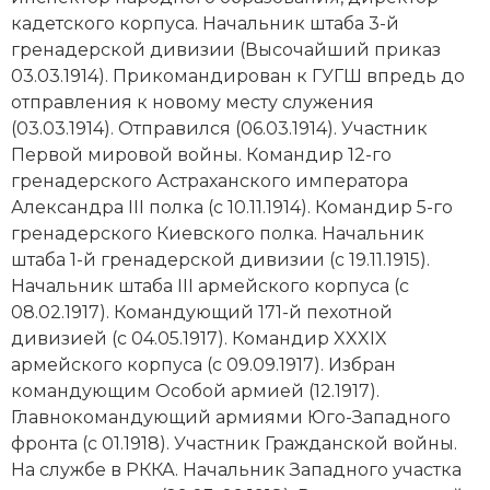
кадетского корпуса. Начальник штаба 3-й
гренадерской дивизии (Высочайший приказ
03.03.1914). Прикомандирован к ГУГШ впредь до
отправления к новому месту служения
(03.03.1914). Отправился (06.03.1914). Участник
Первой мировой войны. Командир 12-го
гренадерского Астраханского императора
Александра III полка (с 10.11.1914). Командир 5-го
гренадерского Киевского полка. Начальник
штаба 1-й гренадерской дивизии (с 19.11.1915).
Начальник штаба III армейского корпуса (с
08.02.1917). Командующий 171-й пехотной
дивизией (с 04.05.1917). Командир XXXIX
армейского корпуса (с 09.09.1917). Избран
командующим Особой армией (12.1917).
Главнокомандующий армиями Юго-Западного
фронта (с 01.1918). Участник Гражданской войны.
На службе в РККА. Начальник Западного участка