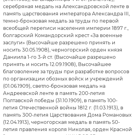
серебряная медаль на Александровской ленте в
память царствования императора Александра III,
темно-бронзовая медаль за труды по первой
всеобщей переписи населения империи 1897 г.,
болгарский Командорский крест «За военные
заслуги» (Высочайше разрешено принять и
носить 30.05.1908), черногорский орден князя
Даниила 1-го 3-й ст. (Высочайше разрешено
принять и носить 12.09.1908), Высочайшее
благоволение за труды при разработке вопросов
по организации обозных войск и учреждений
(01.06.1909), светло-бронзовая медаль на
Андреевской ленте в память 200-летия
Полтавской победы (31.10.1909), в память 100-
летия Отечественной войны 1812 г. (11.03.1913), в
память 300-летия Царствования Дома Романовых
(12.04.1913), черногорская медаль в память 50-
летия правления короля Николая, орден Красной