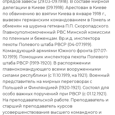
отрядов завесы (29.03-09.1918). В составе мирной
делегации в Киеве (09.1918). Арестован в Киеве
по обвинению во взятии Киева в январе 1918 г.,
вывезен германским командованием в Гомель и
обменян на шурина гетмана П.П. Скоропадского.
Главноуполномоченный РВС Минской комиссии
по пленным и беженцам. Вр.и.д. инспектора
пехоты Полевого штаба РВСР (04-07.1919).
Командующий армиями Южного фронта (07.07-
10.1919). Помощник инспектора пехоты Полевого
штаба РВСР (1919-1920). В распоряжении
главнокомандующего всеми вооруженными
силами республики (с 11.10.1919, на 1921). Военный
представитель на мирных переговорах с
Польшей и Финляндией (1920-1921). Состоял для
особо важных поручений при РВСР (с 01.12.1921).
На преподавательской работе. Преподаватель и
старший преподаватель курсов
усовершенствования высшего командного и