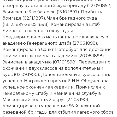
Социально-экономическая история
резервную артиллерийскую бригаду (22.09.1897).
Зачислен в 3-ю батарею (15.10.1897). Прибыл к
Специальные исторические дисциплины
бригаде (02.11.1897). Член бригадного суда
(18.12.1897-28.05.1898). Командирован в штаб
СССР
Киевского военного округа для
предварительного испытания в Николаевскую
Южная Америка
академию Генерального штаба (27.06.1898).
Командирован в Санкт-Петербург для держания
приемного экзамена в академию (20.08.1898).
Зачислен в академию (07.10.1898). Переведен по
окончании двух классов на дополнительный
курс (02.09.1900). Дополнительный курс окончил
успешно. Награжден премией Н.Н. Обручева за
успешное окончание академии. Причислен к
Генеральному штабу и назначен на службу в
Московский военный округ (24.05.1901).
Командирован в управление 56-й пехотной
резервной бригады для отбытия лагерного сбора