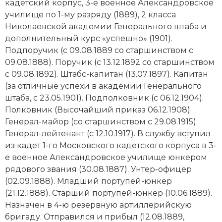
Новейшая история
кадетский корпус, 3-е военное Александровское
Генеалогия, геральдика
училище по 1-му разряду (1889), 2 класса
Государство и право
Николаевской академии Генерального штаба и
дополнительный курс «успешно» (1901).
Европа
Подпоручик (с 09.08.1889 со старшинством с
09.08.1888). Поручик (с 13.12.1892 со старшинством
Империи
с 09.08.1892). Штабс-капитан (13.07.1897). Капитан
(за отличные успехи в академии Генерального
Историческая география и топонимика
штаба, с 23.05.1901). Подполковник (с 06.12.1904).
Полковник (Высочайший приказ 06.12.1908).
История материальной и духовной культуры
Генерал-майор (со старшинством с 29.08.1915).
Генерал-лейтенант (с 12.10.1917). В службу вступил
История международных отношений
из кадет 1-го Московского кадетского корпуса в 3-
История, философия, теория и методология
е военное Александровское училище юнкером
исторического знания
рядового звания (30.08.1887). Унтер-офицер
(02.09.1888). Младший портупей-юнкер
Итория международных отношений
(21.12.1888). Старший портупей-юнкер (10.06.1889).
Назначен в 4-ю резервную артиллерийскую
Латинская Америка
бригаду. Отправился и прибыл (12.08.1889,