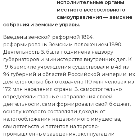
Новейшая история
Генеалогия, геральдика
исполнительные органы
местного всесословного
Государство и право
самоуправления —
земские
собрания
и
земские управы
.
Европа
Введены
земской реформой 1864
,
Империи
реформированы Земским положением 1890.
Деятельность З. была подчинена надзору
Историческая география и топонимика
губернаторов и министерства внутренних дел. К
1916 земские учреждения существовали в 43 из
История материальной и духовной культуры
94 губерний и областей Российской империи; их
деятельностью было охвачено 110 млн человек из
История международных отношений
172 млн населения страны. З. самостоятельно
определяли главные направления своей
История, философия, теория и методология
деятельности, сами формировали свой бюджет,
исторического знания
основу которого составляли доходы от
Итория международных отношений
налогообложения недвижимого имущества,
свидетельств и патентов на торгово-
Латинская Америка
промышленные заведения, эксплуатации