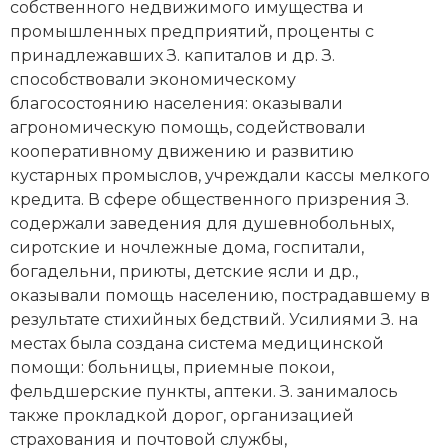
собственного недвижимого имущества и
Новая история
промышленных предприятий, проценты с
принадлежавших З. капиталов и др. З.
Новейшая история
способствовали экономическому
благосостоянию населения: оказывали
Нумизматика
агрономическую помощь, содействовали
кооперативному движению и развитию
Образование
кустарных промыслов, учреждали кассы мелкого
Общественные объединения и организации
кредита. В сфере общественного призрения З.
содержали заведения для душевнобольных,
Политическая история
сиротские и ночлежные дома, госпитали,
богадельни, приюты, детские ясли и др.,
Революции и народные движения
оказывали помощь населению, пострадавшему в
результате стихийных бедствий. Усилиями З. на
Религия и церковь
местах была создана система медицинской
помощи: больницы, приемные покои,
Россия
фельдшерские пункты, аптеки. З. занималось
также прокладкой дорог, организацией
Северная Америка
страхования и почтовой службы,