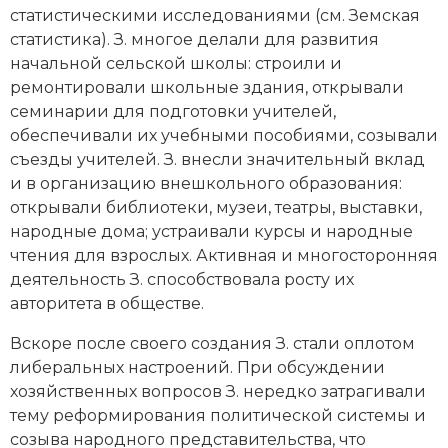
Социально-экономическая история
статистическими исследованиями (см.
Земская
статистика
). З. многое делали для развития
Специальные исторические дисциплины
начальной сельской школы: строили и
ремонтировали школьные здания, открывали
СССР
семинарии для подготовки учителей,
обеспечивали их учебными пособиями, созывали
Южная Америка
съезды учителей. З. внесли значительный вклад
и в организацию внешкольного образования:
открывали библиотеки, музеи, театры, выставки,
народные дома; устраивали курсы и народные
чтения для взрослых. Активная и многосторонняя
деятельность З. способствовала росту их
авторитета в обществе.
Вскоре после своего создания З. стали оплотом
либеральных настроений. При обсуждении
хозяйственных вопросов З. нередко затрагивали
тему реформирования политической системы и
созыва народного представительства, что