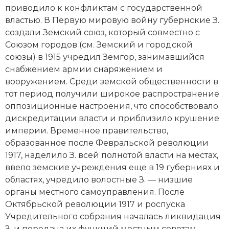
приводило к конфликтам с государственной
властью. В Первую мировую войну губернские З.
создали Земский союз, который совместно с
Союзом городов (см.
Земский
и городской
союзы) в 1915 учредил
Земгор
, занимавшийся
снабжением армии снаряжением и
вооружением. Среди земской общественности в
тот период получили широкое распространение
оппозиционные настроения, что способствовало
дискредитации власти и приблизило крушение
империи.
Временное правительство
,
образованное после
Февральской революции
1917
, наделило З. всей полнотой власти на местах,
ввело земские учреждения еще в 19 губерниях и
областях, учредило волостные З. — низшие
органы местного самоуправления. После
Октябрьской революции 1917
и роспуска
Учредительного собрания
началась ликвидация
З. и передача их функций местным советам.