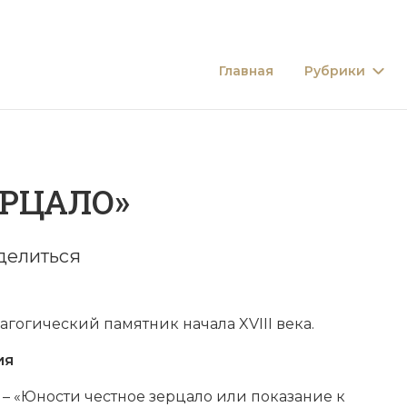
Главная
Рубрики
ЕРЦАЛО»
делиться
гогический памятник начала XVIII века.
ия
– «Юности честное зерцало или показание к