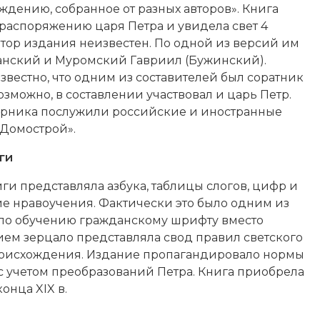
дению, собранное от разных авторов». Книга
 распоряжению царя Петра и увидела свет 4
Автор издания неизвестен. По одной из версий им
анский и Муромский Гавриил (Бужинский).
вестно, что одним из составителей был соратник
Возможно, в составлении участвовал и царь Петр.
рника послужили российские и иностранные
«Домострой».
ги
ги представляла азбука, таблицы слогов, цифр и
ие нравоучения. Фактически это было одним из
по обучению гражданскому шрифту вместо
ием зерцало представляла свод правил светского
роисхождения. Издание пропагандировало нормы
с учетом преобразований Петра. Книга приобрела
онца XIX в.