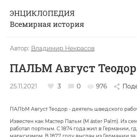
ЭНЦИКЛОПЕДИЯ
Всемирная история
Автор:
Владимир Некрасов
ПАЛЬМ Август Теодор
25.11.2021
3
0
976
Под
ПАЛЬМ Август Теодор - дея­тель шведского ра­бо­ч
Из­вес­тен как Мас­тер Пальм (M ̈as­ter Palm). Из се­м
ра­бо­тал порт­ным. С 1874 года жил в Гер­ма­нии, г
мар­к­сиз­мом. В 1877 году вы­слан из Гер­ма­нии за 