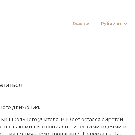
Главная
Рубрики
елиться
е­го дви­же­ния.
ьи школь­но­го учи­те­ля. В 10 лет ос­тал­ся си­ро­той,
де по­зна­ко­мил­ся с со­циа­ли­стическими идея­ми и
со­циа­ли­стическую про­па­ган­ду. Пе­ре­ехал в Да­