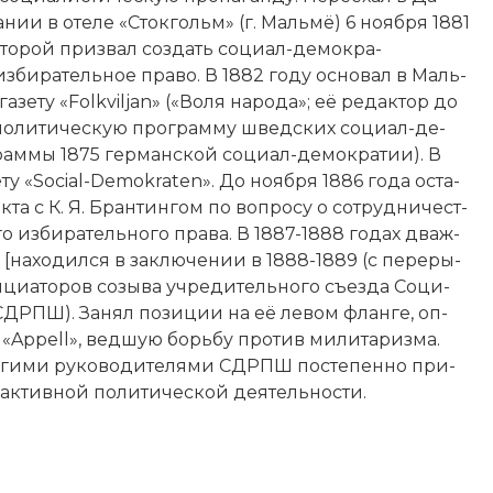
а­нии в оте­ле «Сток­гольм» (г. Маль­мё) 6 ноября 1881
о­то­рой при­звал соз­дать со­ци­ал-де­мо­кра­
­би­рательное пра­во. В 1882 году ос­но­вал в Маль­
ету «Folk­viljan» («Во­ля на­ро­да»; её ре­дак­тор до
ю по­ли­тическую про­грам­му шведских со­ци­ал-де­
о­грам­мы 1875 германской со­ци­ал-де­мо­кра­тии). В
ету «Social-De­mokraten». До но­ября 1886 года ос­та­
­та с К. Я. Бран­тин­гом по во­про­су о со­труд­ни­че­ст­
е­го из­би­рательного пра­ва. В 1887-1888 годах два­ж­
[на­хо­дил­ся в за­клю­че­нии в 1888-1889 (с пе­ре­ры­
­циа­то­ров со­зы­ва уч­ре­дительного съез­да Со­ци­
СДРПШ). За­нял по­зи­ции на её ле­вом флан­ге, оп­
у «Appell», вед­шую борь­бу про­тив ми­ли­та­риз­ма.
гими ру­ко­во­дите­ля­ми СДРПШ по­сте­пен­но при­
ак­тив­ной по­ли­тической дея­тель­но­сти.