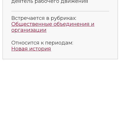
дея­тель ра­бо­че­го дви­же­ния
Встречается в рубриках:
Общественные объединения и
организации
Относится к периодам:
Новая история