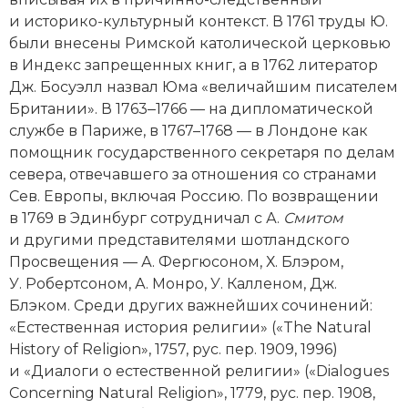
Социально-экономическая история
и историко-культурный контекст. В 1761 труды Ю.
были внесены Римской католической церковью
Специальные исторические дисциплины
в Индекс запрещенных книг, а в 1762 литератор
Дж. Босуэлл назвал Юма «величайшим писателем
СССР
Британии». В 1763‒1766 — на дипломатической
службе в Париже, в 1767–1768 — в Лондоне как
Южная Америка
помощник государственного секретаря по делам
севера, отвечавшего за отношения со странами
Сев. Европы, включая Россию. По возвращении
в 1769 в Эдинбург сотрудничал с А.
Смитом
и другими представителями шотландского
Просвещения — А. Фергюсоном, Х. Блэром,
У. Робертсоном, А. Монро, У. Калленом, Дж.
Блэком. Среди других важнейших сочинений:
«Естественная история религии» («The Natural
History of Religion», 1757, рус. пер. 1909, 1996)
и «Диалоги о естественной религии» («Dialogues
Concerning Natural Religion», 1779, рус. пер. 1908,