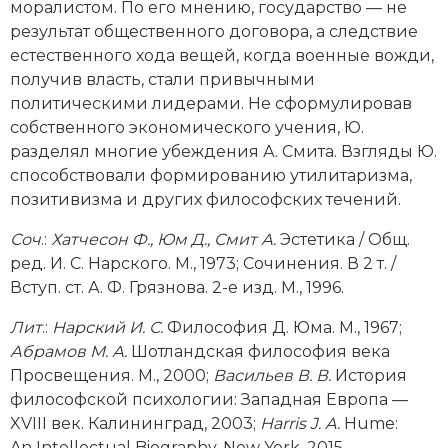
моралистом. По его мнению, государство — не
результат общественного договора, а следствие
естественного хода вещей, когда военные вожди,
получив власть, стали привычными
политическими лидерами. Не сформулировав
собственного экономического учения, Ю.
разделял многие убеждения А. Смита. Взгляды Ю.
способствовали формированию утилитаризма,
позитивизма и других философских течений.
Соч
.:
Хатчесон Ф., Юм Д., Смит А.
Эстетика / Общ.
ред. И. С. Нарского. М., 1973; Сочинения. В 2 т. /
Вступ. ст. А. Ф. Грязнова. 2-е изд. М., 1996.
Лит
.:
Нарский И. С.
Философия Д. Юма. M., 1967;
Абрамов M. А.
Шотландская философия века
Просвещения. М., 2000;
Васильев В. В.
История
философской психологии: Западная Европа —
XVIII век. Калининград, 2003;
Harris
J.
A.
Hume:
An Intellectual Biography. New York, 2015.