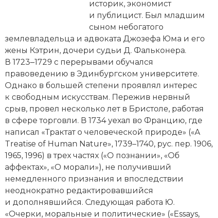
Новейшая история
Генеалогия, геральдика
историк, экономист
и публицист. Был младшим
Государство и право
сыном небогатого
землевладельца и адвоката Джозефа Юма и его
Европа
жены Кэтрин, дочери судьи Д. Фальконера.
В 1723‒1729 с перерывами обучался
Империи
правоведению в Эдинбургском университете.
Однако в большей степени проявлял интерес
Историческая география и топонимика
к свободным искусствам. Пережив нервный
срыв, провел несколько лет в Бристоле, работая
История материальной и духовной культуры
в сфере торговли. В 1734 уехал во Францию, где
История международных отношений
написал «Трактат о человеческой природе» («A
Treatise of Human Nature», 1739–1740, рус. пер. 1906,
История, философия, теория и методология
1965, 1996) в трех частях («О познании», «Об
исторического знания
аффектах», «О морали»), не получивший
немедленного признания и впоследствии
Итория международных отношений
неоднократно редактировавшийся
и дополнявшийся. Следующая работа Ю.
Латинская Америка
«Очерки, моральные и политические» («Essays,