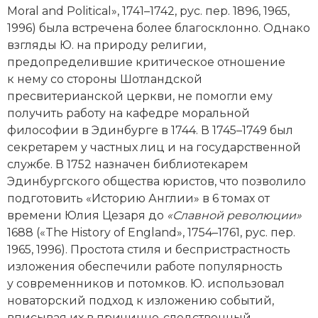
Moral and Political», 1741–1742, рус. пер. 1896, 1965,
Новая история
1996) была встречена более благосклонно. Однако
взгляды Ю. на природу религии,
Новейшая история
предопределившие критическое отношение
Нумизматика
к нему со стороны Шотландской
пресвитерианской церкви, не помогли ему
Образование
получить работу на кафедре моральной
философии в Эдинбурге в 1744. В 1745–1749 был
Общественные объединения и организации
секретарем у частных лиц и на государственной
службе. В 1752 назначен библиотекарем
Политическая история
Эдинбургского общества юристов, что позволило
подготовить «Историю Англии» в 6 томах от
Революции и народные движения
времени Юлия Цезаря до
«Славной революции»
1688 («The History of England», 1754–1761, рус. пер.
Религия и церковь
1965, 1996). Простота стиля и беспристрастность
Россия
изложения обеспечили работе популярность
у современников и потомков. Ю. использовал
Северная Америка
новаторский подход к изложению событий,
вписывая их в причинно-следственный