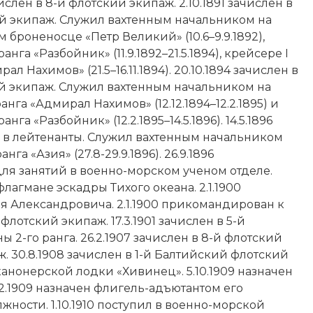
числен в 8-й флотский экипаж. 2.10.1891 зачислен в
й экипаж. Служил вахтенным начальником на
 броненосце «Петр Великий» (10.6–9.9.1892),
ранга «Разбойник» (11.9.1892–21.5.1894), крейсере I
ал Нахимов» (21.5–16.11.1894). 20.10.1894 зачислен в
й экипаж. Служил вахтенным начальником на
анга «Адмирал Нахимов» (12.12.1894–12.2.1895) и
анга «Разбойник» (12.2.1895–14.5.1896). 14.5.1896
 в лейтенанты. Служил вахтенным начальником
нга «Азия» (27.8-29.9.1896). 26.9.1896
ля занятий в военно-морском ученом отделе.
лагмане эскадры Тихого океана. 2.1.1900
я Александровича. 2.1.1900 прикомандирован к
флотский экипаж. 17.3.1901 зачислен в 5-й
ы 2-го ранга. 26.2.1907 зачислен в 8-й флотский
ж. 30.8.1908 зачислен в 1-й Балтийский флотский
канонерской лодки «Хивинец». 5.10.1909 назначен
2.1909 назначен флигель-адъютантом его
ности. 1.10.1910 поступил в военно-морской