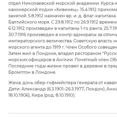
отдел Николаевской морской академии. Курса не
канонерской лодки «Хивинец». 15.4.1912 прико
занятий. 5.8.1912 назначен вр. и. д. флаг-капи
Балтийского моря. С 29.8.1912 по 26.9.1912 вр
6.12.1912 произведен в капитаны 1-го ранга. 25.7
30.7.1916 произведен в контр-адмиралы за отлич
императорского величества. Советскую власть н
морского агента до 1919 г. Член Особого совещ
Затем жил в Лондоне, владел рестораном "Русск
морских офицеров в Англии. Почетный член Об
Последние годы жизни провел в деревне в пре
Бромптон в Лондоне.
Жена: дочь обер-гофмейстера генерала от кава
Дети: Александр (6.3.1901–26.3.1977, Лондон), Анна
18.10.1906), Кира (род. 8.10.1910).