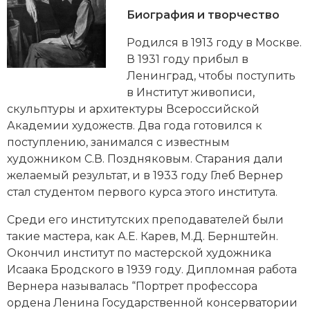
Новейшая история
Генеалогия, геральдика
Биография и творчество
Государство и право
Родился в 1913 году в Москве.
В 1931 году прибыл в
Европа
Ленинград, чтобы поступить
в Институт живописи,
Империи
скульптуры и архитектуры
Всероссийской
Академии художеств
. Два года готовился к
Историческая география и топонимика
поступлению, занимался с известным
История материальной и духовной культуры
художником С.В. Поздняковым. Старания дали
желаемый результат, и в 1933 году Глеб Вернер
История международных отношений
стал студентом первого курса этого института.
История, философия, теория и методология
Среди его институтских преподавателей были
исторического знания
такие мастера, как
А.Е. Карев
, М.Д. Бернштейн.
Окончил институт по мастерской художника
Итория международных отношений
Исаака Бродского в 1939 году. Дипломная работа
Вернера называлась “Портрет профессора
Латинская Америка
ордена Ленина Государственной консерватории