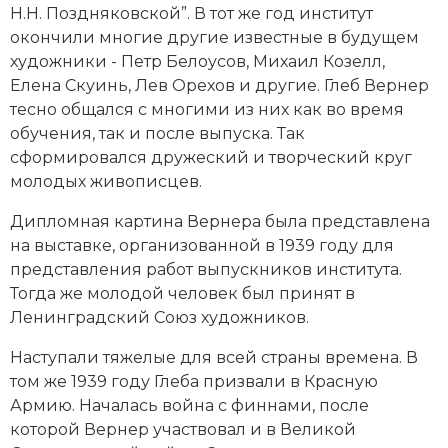
Н.Н. Поздняковской”. В тот же год институт
Новая история
окончили многие другие известные в будущем
художники - Петр Белоусов, Михаил Козелл,
Новейшая история
Елена Скуинь
,
Лев Орехов
и другие. Глеб Вернер
тесно общался с многими из них как во время
Нумизматика
обучения, так и после выпуска. Так
Образование
сформировался дружеский и творческий круг
молодых живописцев.
Общественные объединения и организации
Дипломная картина Вернера была представлена
Политическая история
на выставке, организованной в 1939 году для
представления работ выпускников института.
Революции и народные движения
Тогда же молодой человек был принят в
Ленинградский Союз художников.
Религия и церковь
Наступали тяжелые для всей страны времена. В
Россия
том же 1939 году Глеба призвали в Красную
Армию. Началась война с финнами, после
Северная Америка
которой Вернер участвовал и в
Великой