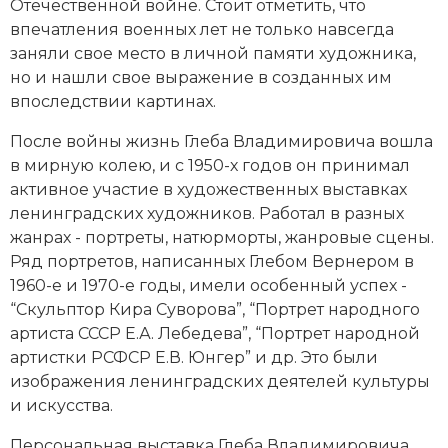
Отечественной войне
. Стоит отметить, что
Социально-экономическая история
впечатления военных лет не только навсегда
заняли свое место в личной памяти художника,
Специальные исторические дисциплины
но и нашли свое выражение в созданных им
впоследствии картинах.
СССР
После войны жизнь Глеба Владимировича вошла
Южная Америка
в мирную колею, и с 1950-х годов он принимал
активное участие в художественных выставках
ленинградских художников. Работал в разных
жанрах - портреты, натюрморты, жанровые сцены.
Ряд портретов, написанных Глебом Вернером в
1960-е и 1970-е годы, имели особенный успех -
“Скульптор Кира Суворова”, “Портрет народного
артиста СССР Е.А. Лебедева”, “Портрет народной
артистки РСФСР Е.В. Юнгер” и др. Это были
изображения ленинградских деятелей культуры
и искусства.
Персональная выставка Глеба Владимировича