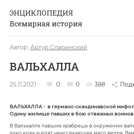
ЭНЦИКЛОПЕДИЯ
Всемирная история
Автор:
Артур Спаринский
ВАЛЬХАЛЛА
25.11.2021
0
0
388
Под
ВАЛЬХАЛЛА - в германо-скандинавской мифол
Одину
жилище павших в бою отважных воинов
В Вальхалле пав­шие храб­ре­цы в ок­ру­же­нии
вал
ло­ко ко­зы и едят не­ис­ся­каю­щее мя­со веп­ря. Вм