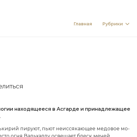
Главная
Рубрики
елиться
огии находящееся в Асгарде и принадлежащее
.
ь­ки­рий
пи­ру­ют, пьют не­ис­ся­каю­щее ме­до­вое мо­
е­сто ог­ня Вальхаллу ос­ве­ща­ет блеск ме­чей.