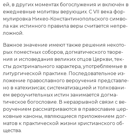
ей, в других мо­мен­тах бо­го­слу­же­ния и вклю­чён в
еже­днев­ные мо­лит­вы ве­рую­щих. С VII века фор­
му­ли­ров­ка Ни­кео-Кон­стан­ти­но­поль­ско­го сим­во­
ла как ис­тин­но­го пра­ви­ла ве­ры счи­та­ет­ся не­пре­
лож­ной.
Важ­ное зна­че­ние име­ют так­же ре­ше­ния не­ко­то­
рых по­ме­ст­ных со­бо­ров, дог­ма­тического тво­ре­
ния и ис­по­ве­да­ния ве­ли­ких от­цов Церк­ви, тек­
сты док­три­наль­но­го ха­рак­те­ра, упот­реб­ляе­мые в
ли­тур­гической прак­ти­ке. По­сле­до­вательное из­
ло­же­ние пра­во­слав­но­го ве­ро­уче­ния пред­став­ле­
но в ка­те­хи­зи­сах; сис­те­ма­ти­за­ци­ей и тол­ко­ва­ни­
ем ве­ро­учи­тель­ных ис­тин за­ни­ма­ет­ся дог­ма­
тическое бо­го­сло­вие. В не­раз­рыв­ной свя­зи с ве­
ро­уче­ни­ем рас­смат­ри­ва­ют­ся в православие цер­
ков­ные ка­но­ны, яв­ляю­щие­ся при­ло­же­ни­ем дог­
ма­тов к прак­тической жиз­ни хри­сти­ан­ско­го об­
ще­ст­ва.