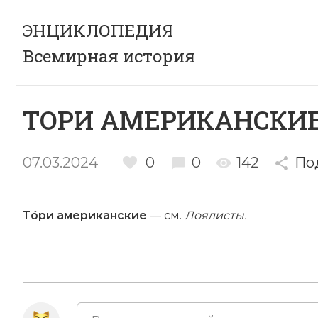
ЭНЦИКЛОПЕДИЯ
Всемирная история
ТОРИ АМЕРИКАНСКИ
07.03.2024
0
0
142
По
Тóри америк
а
нские
— см.
Лоялисты.