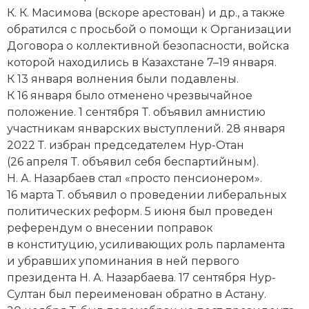
Социально-экономическая история
К. К. Масимова (вскоре арестован) и др., а также
обратился с просьбой о помощи к Организации
Специальные исторические дисциплины
Договора о коллективной безопасности, вой­ска
которой находились в Казахстане 7–19 января.
СССР
К 13 января волнения были подавлены.
К 16 января было отменено чрезвычайное
Южная Америка
положение. 1 сентября Т. объявил амнистию
участникам январских выступлений. 28 января
2022 Т. избран председателем Нур-Отан
(26 апреля Т. объявил себя беспартийным).
Н. А. Назарбаев стал «просто пенсионером».
16 марта Т. объявил о проведении либеральных
политических реформ. 5 июня был проведен
референдум о внесении поправок
в конституцию, усиливающих роль парламента
и убравших упоминания в ней первого
президента Н. А. Назарбаева. 17 сентября Нур-
Султан был переименован обратно в Астану.