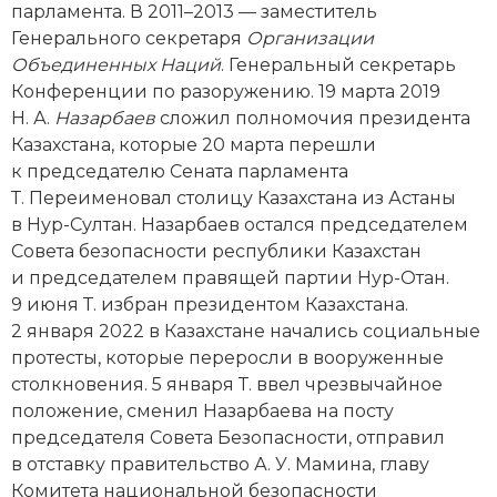
парламента. В 2011–2013 — заместитель
Новая история
Генерального секретаря
Организации
Объединенных Наций
. Генеральный секретарь
Новейшая история
Конференции по разоружению. 19 марта 2019
Н. А.
Назарбаев
сложил полномочия президента
Нумизматика
Казахстана, которые 20 марта перешли
Образование
к председателю Сената парламента
Т. Переименовал столицу Казахстана из Астаны
Общественные объединения и организации
в Нур-Султан. Назарбаев остался председателем
Совета безопасности республики Казахстан
Политическая история
и председателем правящей партии Нур-Отан.
9 июня Т. избран президентом Казахстана.
Революции и народные движения
2 января 2022 в Казахстане начались социальные
протесты, которые переросли в вооруженные
Религия и церковь
столкновения. 5 января Т. ввел чрезвычайное
положение, сменил Назарбаева на посту
Россия
председателя Совета Безопасности, отправил
Северная Америка
в отставку правительство А. У. Мамина, главу
Комитета национальной безопасности