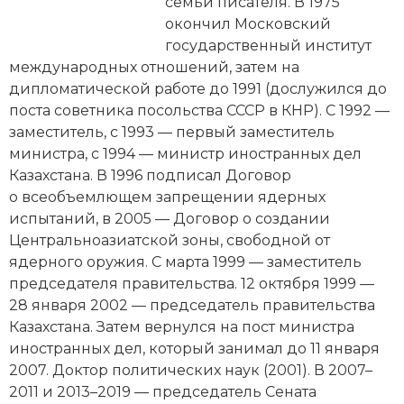
Новейшая история
семьи писателя. В 1975
Генеалогия, геральдика
окончил Московский
Государство и право
государственный институт
международных отношений, затем на
Европа
дипломатической работе до 1991 (дослужился до
поста советника посольства СССР в КНР). С 1992 —
Империи
заместитель, с 1993 — первый заместитель
министра, с 1994 — министр иностранных дел
Историческая география и топонимика
Казахстана. В 1996 подписал Договор
о всеобъемлющем запрещении ядерных
История материальной и духовной культуры
испытаний, в 2005 — Договор о создании
Центральноазиатской зоны, свободной от
История международных отношений
ядерного оружия. С марта 1999 — заместитель
История, философия, теория и методология
председателя правительства. 12 октября 1999 —
исторического знания
28 января 2002 — председатель правительства
Казахстана. Затем вернулся на пост министра
Итория международных отношений
иностранных дел, который занимал до 11 января
2007. Доктор политических наук (2001). В 2007–
Латинская Америка
2011 и 2013–2019 — председатель Сената