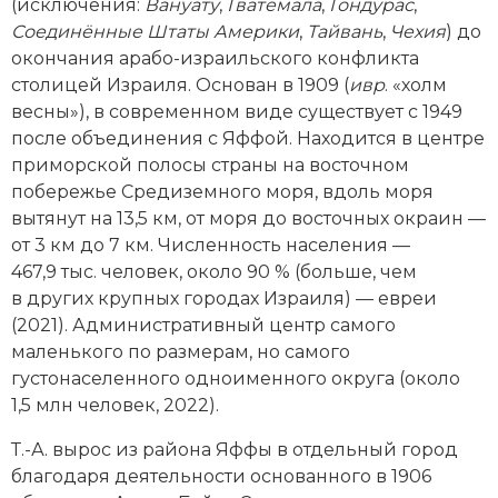
Новейшая история
(исключения:
Вануату
,
Гватемала
,
Гондурас
,
Генеалогия, геральдика
Соединённые Штаты Америки
,
Тайвань
,
Чехия
) до
Государство и право
окончания арабо-израильского конфликта
столицей Израиля. Основан в 1909 (
ивр
. «холм
Европа
весны»), в современном виде существует с 1949
после объединения с Яффой. Находится в центре
Империи
приморской полосы страны на восточном
побережье Средиземного моря, вдоль моря
Историческая география и топонимика
вытянут на 13,5 км, от моря до восточных окраин —
от 3 км до 7 км. Численность населения —
История материальной и духовной культуры
467,9 тыс. человек, около 90 % (больше, чем
в других крупных городах Израиля) — евреи
История международных отношений
(2021). Административный центр самого
История, философия, теория и методология
маленького по размерам, но самого
исторического знания
густонаселенного одноименного округа (около
1,5 млн человек, 2022).
Итория международных отношений
Т.-А. вырос из района Яффы в отдельный город
Латинская Америка
благодаря деятельности основанного в 1906