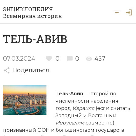
ЭНЦИКЛОПЕДИЯ
Всемирная история
Главная
ТЕЛЬ-АВИВ
Рубрики
Периоды
Азия
07.03.2024
0
0
457
А … Я
Поделиться
Античность
Археология
Вход для экспертов
А
Б
В
Г
Д
Е
Ё
Ж
З
И
История Древнего мира
Африка
Тель-Ави́в
— второй по
Й
К
Л
М
Н
О
П
Р
С
Т
История Первобытного общества
Ближний Восток
численности населения
город
Израиля
(если считать
У
Ф
Х
Ц
Ч
Ш
Щ
Ы
Э
История Средних веков
Византия
Западный и Восточный
Ю
Я
Иерусалим
совместно),
Новая история
Военная история
признанный ООН и большинством государств