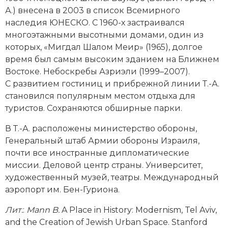
Социально-экономическая история
А.) внесена в 2003 в список Всемирного
наследия ЮНЕСКО. С 1960-х застраивался
Специальные исторические дисциплины
многоэтажными высотными домами, один из
которых, «Мигдал Шалом Меир» (1965), долгое
СССР
время был самым высоким зданием на Ближнем
Востоке. Небоскребы Азриэли (1999–2007).
Южная Америка
С развитием гостиниц и прибрежной линии Т.-А.
становился популярным местом отдыха для
туристов. Сохраняются обширные парки.
В Т.-А. расположены министерство обороны,
Генеральный штаб Армии обороны Израиля,
почти все иностранные дипломатические
миссии. Деловой центр страны. Университет,
художественный музей, театры. Международный
аэропорт им. Бен-Гуриона.
Лит.
:
Mann B.
A Place in History: Modernism, Tel Aviv,
and the Creation of Jewish Urban Space. Stanford