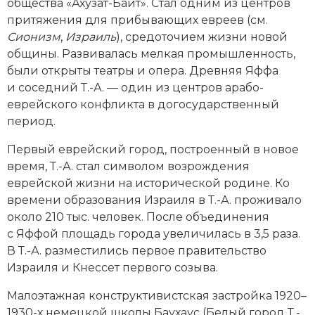
общества «Ахузат-Байт». Стал одним из центров
Новая история
притяжения для прибывающих евреев (см.
Сионизм
,
Израиль
), средоточием жизни новой
Новейшая история
общины. Развивалась мелкая промышленность,
были открыты театры и опера. Древняя Яффа
Нумизматика
и соседний Т.-А. — один из центров арабо-
еврейского конфликта в догосударственный
Образование
период.
Общественные объединения и организации
Первый еврейский город, построенный в новое
время, Т.-А. стал символом возрождения
Политическая история
еврейской жизни на исторической родине. Ко
времени образования Израиля в Т.-А. проживало
Революции и народные движения
около 210 тыс. человек. После объединения
Религия и церковь
с Яффой площадь города увеличилась в 3,5 раза.
В Т.-А. разместились первое правительство
Россия
Израиля и Кнессет первого созыва.
Северная Америка
Малоэтажная конструктивистская застройка 1920–
1930-х немецкой школы Баухаус (Белый город Т.-