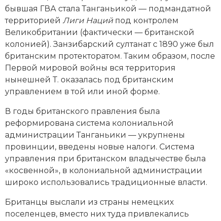
бывшая ГВА стала Танганьикой — подмандатной
территорией
Лиги Наций
под контролем
Великобритании (фактически — британской
колонией). Занзибарский султанат с 1890 уже был
британским протекторатом. Таким образом, после
Первой мировой вой­ны вся территория
нынешней Т. оказалась под британским
управлением в той или иной форме.
В годы британского правления была
реформирована система колониальной
администрации Танганьики — укрупнены
провинции, введены новые налоги. Система
управления при британском владычестве была
«косвенной», в колониальной администрации
широко использовались традиционные власти.
Британцы выслали из страны немецких
поселенцев, вместо них туда привлекались