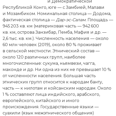
Новейшая история
и Демократической
Генеалогия, геральдика
Республикой Конго, юге — с Замбией, Малави
Государство и право
и Мозамбиком. Номинальная столица — Додома,
фактическая столица —
Дар-эс-Салам
. Площадь —
Европа
945 203 кв. км (материковая часть — 942 600
кв. км, острова Занзибар, Пемба, Мафия и др. —
Империи
2,6 тыс. кв. км.). Численность населения — около
60 млн человек (2019), около 80 % проживает
Историческая география и топонимика
в сельской местности. Этнический состав —
около 120 различных групп, наиболее
История материальной и духовной культуры
многочисленные: сукума, ньямвези, чагга,
маконде и др. Ни одна из них не превышает 10 %
История международных отношений
от численности населения. Большая часть
История, философия, теория и методология
этнических групп относится к народам банту,
исторического знания
часть — к нилотам и койсанским народам. Около
1 % составляют лица индийского, арабского,
Итория международных отношений
европейского, китайского и иного
происхождения. Государственные языки —
Латинская Америка
суахили (язык межэтнического общения)