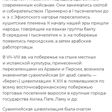
Социально-экономическая история
современным койсанам. Они занимались охотой
и собирательством. Примерно в I тысячелетии до
Специальные исторические дисциплины
н. э. с Эфиопского нагорья переселились
кушитские племена. К началу нашей эры пришли
СССР
народы, говорящие на языках группы банту.
В середине I тысячелетия н. э. на побережье
Южная Америка
появились персидские, а затем арабские
работорговцы.
В VII–VIII вв. на побережье на стыке местных
и исламской культуры, принесенной
переселенцами из Аравии и Персии, возникла
знаменитая суахилийская (от
араб.
сахель —
«берег») цивилизация. К XIII в. появившиеся по
всему восточноафриканскому побережью
торговые поселения выросли в крупные города-
государства
Килва
, Пате, Ламу и др.
Суахилийская цивилизация была очагом