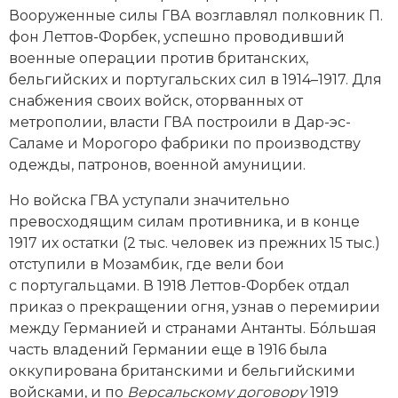
Вооруженные силы ГВА возглавлял полковник П.
фон Леттов-Форбек, успешно проводивший
военные операции против британских,
бельгийских и португальских сил в 1914–1917. Для
снабжения своих вой­ск, оторванных от
метрополии, власти ГВА построили в Дар-эс-
Саламе и Морогоро фабрики по производству
одежды, патронов, военной амуниции.
Но вой­ска ГВА уступали значительно
превосходящим силам противника, и в конце
1917 их остатки (2 тыс. человек из прежних 15 тыс.)
отступили в Мозамбик, где вели бои
с португальцами. В 1918 Леттов-Форбек отдал
приказ о прекращении огня, узнав о перемирии
между Германией и странами Антанты. Бóльшая
часть владений Германии еще в 1916 была
оккупирована британскими и бельгийскими
вой­сками, и по
Версальскому договору
1919