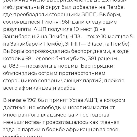
избирательный округ был добавлен на Пембе,
где преобладали сторонники ЗППП. Выборы,
состоявшиеся 1 июня 1961, дали следующие
результаты: АШП получила 10 мест (8 на
Занзибаре и 2 на Пембе), НПЗ — тоже 10 мест (по 5
на Занзибаре и Пембе), ЗППП — 3 (все на Пембе).
Выборы сопровождались беспорядками, в ходе
которых 68 человек были убиты, 381 ранены,
а 1083 — посажены в тюрьмы. Беспорядки
объяснялись острым противостоянием
сторонников соперничающих партий, прежде
всего африканцев и арабов.
В начале 1961 был принят Устав АШП, в котором
достижение «свободы и независимости от
иностранного владычества и господства
меньшинства» провозглашалось как главная
задача партии в борьбе африканцев за свое
освобождение.