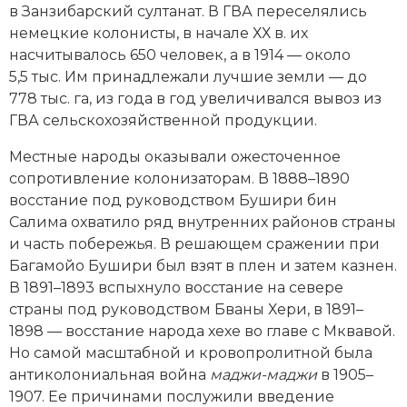
в Занзибарский султанат. В ГВА переселялись
немецкие колонисты, в начале ХХ в. их
насчитывалось 650 человек, а в 1914 — около
5,5 тыс. Им принадлежали лучшие земли — до
778 тыс. га, из года в год увеличивался вывоз из
ГВА сельскохозяйственной продукции.
Местные народы оказывали ожесточенное
сопротивление колонизаторам. В 1888–1890
восстание под руководством Бушири бин
Салима охватило ряд внутренних районов страны
и часть побережья. В решающем сражении при
Багамойо Бушири был взят в плен и затем казнен.
В 1891–1893 вспыхнуло восстание на севере
страны под руководством Бваны Хери, в 1891–
1898 — восстание народа хехе во главе с Мквавой.
Но самой масштабной и кровопролитной была
антиколониальная вой­на
маджи-маджи
в 1905–
1907. Ее причинами послужили введение