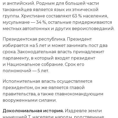
и английский. Родным для большей части
Новая история
танзанийцев является язык их этнической
группы. Христиане составляют 63 % населения,
Новейшая история
мусульмане — 34 %, остальные придерживаются
местных автохтонных и других вероисповеданий.
Нумизматика
Президентская республика. Президент
Образование
избирается на 5 лет и может занимать пост два
срока. Законодательная власть принадлежит
Общественные объединения и организации
парламенту, в который входят президент
Политическая история
и Национальное собрание. Срок его
полномочий — 5 лет.
Революции и народные движения
Исполнительная власть осуществляется
Религия и церковь
президентом, он же является главой
правительства, а также главнокомандующим
Россия
вооруженными силами.
Северная Америка
Доколониальная история.
Издревле земли
нынешней Т. населяли народы, родственные