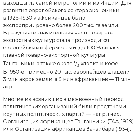
выходцы из самой метрополии и из Индии. Для
развития европейского сектора экономики
в 1926–1930 у африканцев было
экспроприировано более 200 тыс. га земли.
В результате значительная часть товарно-
экспортных культур стала производится
европейскими фермерами: до 100 % сизаля —
главной товарно-экспортной культуры
1
Танганьики, а также около
/
хлопка и кофе.
3
В 1950-е примерно 20 тыс. европейцев владели
3 млн акров земли, а 9 млн африканцев — 11 млн
акров.
Многие из возникших в межвоенный период
политических организаций были предтечами
крупных политических партий — например,
Организация африканцев Танганьики (ТАА, 1929)
или Организация африканцев Занзибара (1934).