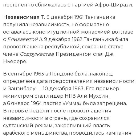
постепенно сближалась с партией Афро-Ширази.
Независимая Т.
9 декабря 1961 Танганьика
получила независимость, но формально
оставалась конституционной монархией во главе
с
Елизаветой
II
. 9 декабря 1962 Танганьика была
провозглашена республикой, сохранив статус
члена
Содружества
. Президентом стал Дж.
Ньерере.
В сентябре 1963 в Лондоне была, наконец,
определена дата предоставления независимости
и Занзибару — 10 декабря 1963. Его премьер-
министром стал лидер НПЗ Али Мухсин,
а 6 января 1964 партия «Умма» была запрещена.
В первые недели после провозглашения
независимости в стране, где сохранился
султанский режим, закрепивший власть
арабского меньшинства, проводилась кампания