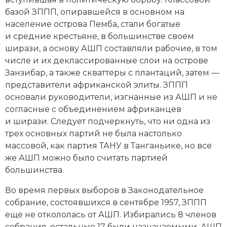
базой ЗППП, опиравшейся в основном на
население острова Пемба, стали богатые
и средние крестьяне, в большинстве своем
ширази, а основу АШП составляли рабочие, в том
числе и их деклассированные слои на острове
Занзибар, а также скваттеры с плантаций, затем —
представители африканской элиты. ЗППП
основали руководители, изгнанные из АШП и не
согласные с объединением африканцев
и ширази. Следует подчеркнуть, что ни одна из
трех основных партий не была настолько
массовой, как партия ТАНУ в Танганьике, но все
же АШП можно было считать партией
большинства.
Во время первых выборов в Законодательное
собрание, состоявшихся в сентябре 1957, ЗППП
еще не откололась от АШП. Избирались 8 членов
собрания, остальные 17 были назначаемыми. АШП