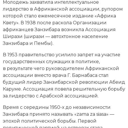
Молодежь захватила интеллектуальное
лидерство в Африканской ассоциации, рупором
которой стало ежемесячное издание «Африка
Квету». В 1938 после раскола Организации
африканцев Занзибара возникла Ассоциация
Ширази (ширази — автохтонное население
Занзибара и Пембы).
В 1953 правительство усилило запрет на участие
государственных служащих в политике,
в результате чего руководителем Африканской
ассоциации вместо врача Г. Барнабаса стал
будущий лидер Занзибарской революции Абеид
Каруме. Ассоциация повела решительную борьбу
за лидерство с Арабской ассоциацией.
Время с середины 1950-х до независимости
Занзибара принято называть «zama za siasa» —
эпохой политической борьбы. Первой
политической партией на островах стала