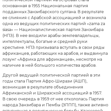
основанная в 1955 Национальная партия
подданных Занзибарского султана. В результате
ее слияния с Арабской ассоциацией и возникла
одна из ведущих политических партий «zama za
siasa» — Националистическая партия Занзибара
(НПЗ). В нее входили арабы-землевладельцы,
интеллектуалы, богатые и средней руки
крестьяне. НПЗ призывала вступать в свои ряды
африканцев, работающих на арабов, и выдвинула
лозунг «Африка для африканцев», несмотря на
наличие в ней большого количества арабов.
Другой ведущей политической партией в эти
годы стала Партия Афро-Ширази (АШП),
возникшая в результате объединения
Африканской и Ширазской ассоциаций в 1957.
В свою очередь в 1959 от нее откололась Партия
народа Занзибара и Пембы (ЗППП), также активно
вступившая в политическую борьбу. Классовой