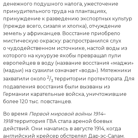
денежного подушного налога, ужесточение
принудительного труда на плантациях,
принуждение к разведению экспортных культур
(прежде всего, сизаля и хлопка), отчуждение
земель у африканцев. Восстание приобрело
мистическую окраску: распространился слух
о чудодейственном источнике, настой воды из
которого на кукурузе якобы превращал пули
европейцев в воду (название восстания «маджи»
(мадьи) на суахили означает «вода»). Мятежники
2
захватили около
/
территории протектората. Для
3
подавления восстания были вызваны из
Германии карательные вой­ска, уничтожившие
более 120 тыс. повстанцев.
Во время
Первой мировой вой­ны 1914
–
1918
территория ГВА стала ареной боевых
действий. Они начались в августе 1914, когда
английский крейсер обстрелял Дар-эс-Салам.