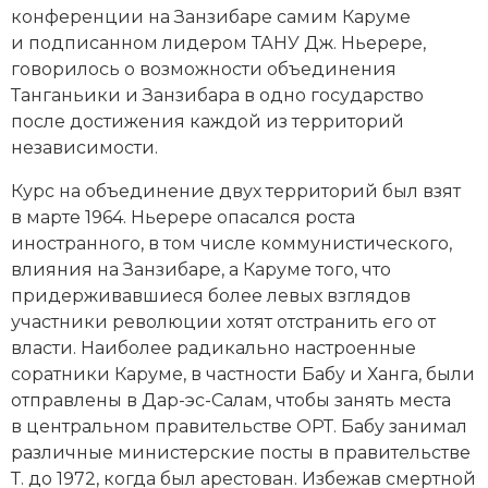
конференции на Занзибаре самим Каруме
и подписанном лидером ТАНУ Дж. Ньерере,
говорилось о возможности объединения
Танганьики и Занзибара в одно государство
после достижения каждой из территорий
независимости.
Курс на объединение двух территорий был взят
в марте 1964. Ньерере опасался роста
иностранного, в том числе коммунистического,
влияния на Занзибаре, а Каруме того, что
придерживавшиеся более левых взглядов
участники революции хотят отстранить его от
власти. Наиболее радикально настроенные
соратники Каруме, в частности Бабу и Ханга, были
отправлены в Дар-эс-Салам, чтобы занять места
в центральном правительстве ОРТ. Бабу занимал
различные министерские посты в правительстве
Т. до 1972, когда был арестован. Избежав смертной