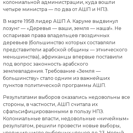
колониальной администрации, куда вошли
четыре министра — по два от АШП и НПЗ.
В марте 1958 лидер АШП А. Каруме выдвинул
лозунг — «Деревья — ваши, земля — наша!». Не
оспаривая права владельцев гвоздичных
деревьев (большинство которых составляли
представители арабской общины — этнического
меньшинства), африканцы впервые поставили
под вопрос законность арабского
землевладения. Требование «Земля —
большинству» стало одним из важнейших
пунктов политической программы АШП.
Результатами выборов оказались недовольны все
стороны, в частности, АШП считала их
сфальсифицированными в пользу НПЗ.
Колониальные власти, недовольные «ничейным»
результатом, решили провести новые выборы,
увеличив число выборных членов до 23. Новый