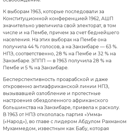
К выборам 1963, которые последовали за
Конституционной конференцией 1962, АШП
значительно увеличила свой электорат, в том
числе и на Пембе, причем за счет беднейшего
населения. На этих выборах на Пембе она
получила 44 % голосов, а на Занзибаре — 63 %.
НПЗ, соответственно, 28 % на Пембе и 32 % на
Занзибаре. ЗППП — в 1963 получила 28 % на
Пембе и 5 % на Занзибаре.
Бесперспективность проарабской и даже
откровенно антиафриканской линии НПЗ,
вызывавшей озлобление и протестные
настроения обездоленного африканского
большинства на Занзибаре, привела к расколу.
В 1963 от НПЗ откололась партия «Умма»
(«Народ»), во главе с лидером Абдулом Рахманом
Мухаммедом, известным как Бабу, которая