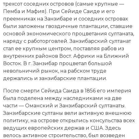
трехсот соседних островов (самые крупные —
Пемба и Мафия). При Сейиде Саиде и его
преемниках на Занзибаре и соседних островах
были заложены гвоздичные плантации, ставшие
основой экономического процветания султаната,
наряду с работорговлей. Занзибарский султанат
стал ее крупным центром, поставляя рабов из
внутренних районов Вост. Африки на Ближний
Восток. В г. Занзибар процветал большой
невольничий рынок, на рабском труде
держались и занзибарские плантации.
После смерти Сейида Саида в 1856 его империя
была поделена между наследниками на две
части — Оманский и Занзибарский султанаты.
Зан­зибарские султаны вели активную внешнюю
политику, на острове открылись консульства всех
ведущих европейских держав и США. Здесь
велось активное строительство, был возведен