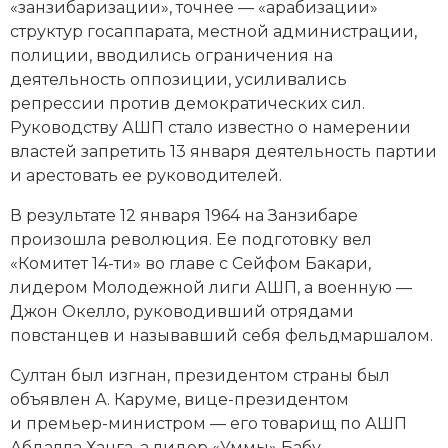
«занзибаризации», точнее — «арабизации»
структур гос­аппарата, местной администрации,
полиции, вводились ограничения на
деятельность оппозиции, усиливались
репрессии против демократических сил.
Руководству АШП стало известно о намерении
властей запретить 13 января деятельность партии
и арестовать ее руководителей.
В результате 12 января 1964 на Занзибаре
произошла революция. Ее подготовку вел
«Комитет 14-ти» во главе с Сейфом Бакари,
лидером Молодежной лиги АШП, а военную —
Джон Окелло, руководивший отрядами
повстанцев и называвший себя фельдмаршалом.
Султан был изгнан, президентом страны был
объявлен А. Каруме, вице-президентом
и премьер-министром — его товарищ по АШП
Абдалла Ханга, а лидер «Уммы» Бабу —