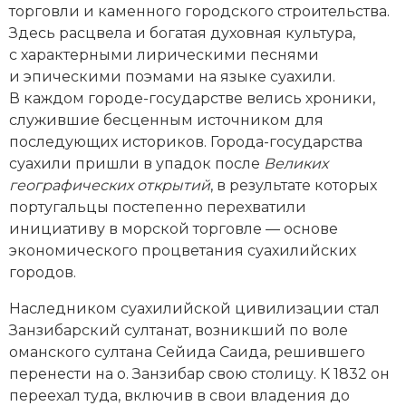
торговли и каменного городского строительства.
Здесь расцвела и богатая духовная культура,
с характерными лирическими песнями
и эпическими поэмами на языке суахили.
В каждом городе-государстве велись хроники,
служившие бесценным источником для
последующих историков. Города-государства
суахили пришли в упадок после
Великих
географических открытий
, в результате которых
португальцы постепенно перехватили
инициативу в морской торговле — основе
экономического процветания суахилийских
городов.
Наследником суахилийской цивилизации стал
Занзибарский султанат, возникший по воле
оманского султана Сейида Саида, решившего
перенести на о. Занзибар свою столицу. К 1832 он
переехал туда, включив в свои владения до