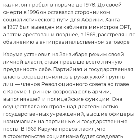
казни, он пробыл в тюрьме до 1978. До своей
смерти в 1996 он оставался сторонником
социалистического пути для Африки. Ханга
в 1967 был выведен из кабинета министров ОРТ,
а затем арестован и позднее, в 1969, расстрелян по
обвинению в антиправительственном заговоре.
Каруме установил на Занзибаре режим своей
личной власти, ставя превыше всего личную
преданность себе. Партийная и государственная
власть сосредоточились в руках узкой группы
лиц — членов Революционного совета во главе
с Каруме. При нем возросла роль армии,
выполнявшей и полицейские функции. Она
осуществляла контроль над деятельностью
государственных учреждений, высшие офицеры
назначались на партийные и государственные
посты. В 1969 Каруме провозгласил, что
в строительстве социализма будет следовать