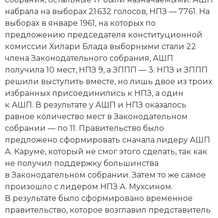
набрала на выборах 21 632 голосов, НПЗ — 7761. На
выборах в январе 1961, на которых по
предложению председателя конституционной
комиссии Хилари Блада выборными стали 22
члена Законодательного собрания, АШП
получила 10 мест, НПЗ 9, а ЗППП — 3. НПЗ и ЗППП
решили выступить вместе, но лишь двое из троих
избранных присоединились к НПЗ, а один
к АШП. В результате у АШП и НПЗ оказалось
равное количество мест в Законодательном
собрании — по 11. Правительство было
предложено сформировать сначала лидеру АШП
А. Каруме, который не смог этого сделать, так как
не получил поддержку большинства
в Законодательном собрании. Затем то же самое
произошло с лидером НПЗ А. Мухсином.
В результате было сформировано временное
правительство, которое возглавил представитель