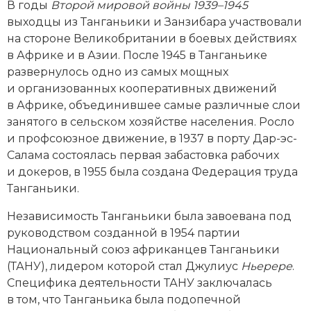
В годы
Второй мировой вой­ны 1939–1945
выходцы из Танганьики и Занзибара участвовали
на стороне Великобритании в боевых действиях
в Африке и в Азии. После 1945 в Танганьике
развернулось одно из самых мощных
и организованных кооперативных движений
в Африке, объединившее самые различные слои
занятого в сельском хозяйстве населения. Росло
и профсоюзное движение, в 1937 в порту Дар-эс-
Салама состоялась первая забастовка рабочих
и докеров, в 1955 была создана Федерация труда
Танганьики.
Независимость Танганьики была завоевана под
руководством созданной в 1954 партии
Национальный союз африканцев Танганьики
(ТАНУ), лидером которой стал Джулиус
Ньерере
.
Специфика деятельности ТАНУ заключалась
в том, что Танганьика была подопечной