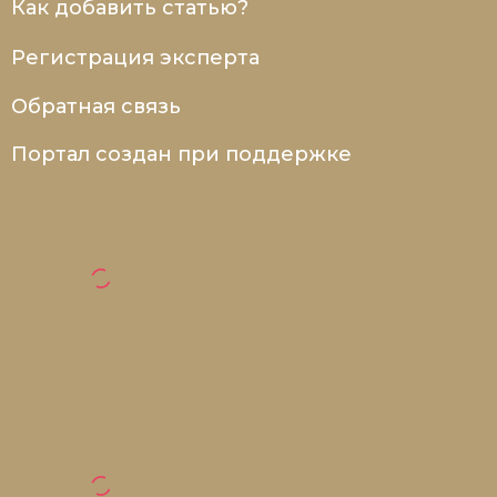
Как добавить статью?
Новая история
Регистрация эксперта
Новейшая история
Обратная связь
Нумизматика
Портал создан при поддержке
Образование
Общественные объединения и организации
Политическая история
Революции и народные движения
Религия и церковь
Россия
Северная Америка