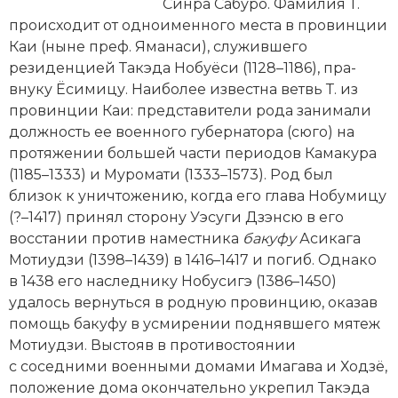
Новейшая история
Синра Сабуро. Фамилия Т.
Генеалогия, геральдика
происходит от одноименного места в провинции
Государство и право
Каи (ныне преф. Яманаси), служившего
резиденцией Такэда Нобуёси (1128–1186), пра­
Европа
внуку Ёсимицу. Наиболее известна ветвь Т. из
провинции Каи: представители рода занимали
Империи
должность ее военного губернатора (сюго) на
протяжении большей части периодов Камакура
Историческая география и топонимика
(1185–1333) и Муромати (1333–1573). Род был
близок к уничтожению, когда его глава Нобумицу
История материальной и духовной культуры
(?–1417) принял сторону Уэсуги Дзэнсю в его
восстании против наместника
бакуфу
Асикага
История международных отношений
Мотиудзи (1398–1439) в 1416–1417 и погиб. Однако
История, философия, теория и методология
в 1438 его наследнику Нобусигэ (1386–1450)
исторического знания
удалось вернуться в родную провинцию, оказав
помощь бакуфу в усмирении поднявшего мятеж
Итория международных отношений
Мотиудзи. Выстояв в противостоянии
с соседними военными домами Имагава и Ходзё,
Латинская Америка
положение дома окончательно укрепил Такэда