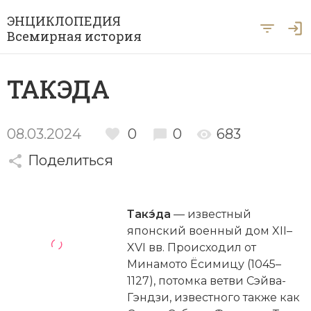
ЭНЦИКЛОПЕДИЯ
Всемирная история
Главная
ТАКЭДА
Рубрики
Периоды
Азия
08.03.2024
0
0
683
А … Я
Поделиться
Античность
Археология
Вход для экспертов
А
Б
В
Г
Д
Е
Ё
Ж
З
И
История Древнего мира
Африка
Такэ́да
— известный
Й
К
Л
М
Н
О
П
Р
С
Т
История Первобытного общества
Ближний Восток
японский военный дом XII–
XVI вв. Происходил от
У
Ф
Х
Ц
Ч
Ш
Щ
Ы
Э
История Средних веков
Византия
Минамото Ёсимицу (1045–
Ю
Я
1127), потомка ветви Сэйва-
Новая история
Военная история
Гэндзи, известного также как