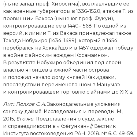
(ныне запад преф. Хиросима), возглавлявшие ее
Социально-экономическая история
как военные губернаторы в 1336–1520, а также Т. из
Специальные исторические дисциплины
провинции Вакаса (ныне юг преф. Фукуи),
контролировавшие ее в 1440–1568. По одной из
СССР
версий, к линии Т. из Вакаса принадлежал также
Такэда Нобухиро (1434–1499), который в 1454
Южная Америка
перебрался на Хоккайдо и в 1457 одержал победу
в вой­не с айнским вождем Косамаином.
В результате Нобухиро объединил под своей
властью японцев в южной части острова
и положил начало дому князей Какидзаки,
впоследствии переименованном в Мацумаэ
и контролировавшем торговлю с айнами до XIX в.
Лит.
:
Полхов С. А.
Законодательные уложения
сэнгоку даймё: Исследования и переводы. М.,
2015;
Его же.
Представления о суде, законе
и справедливости в «Коёгункан» // Вестник
Института востоковедения РАН. 2018. № 6. С. 49–59.