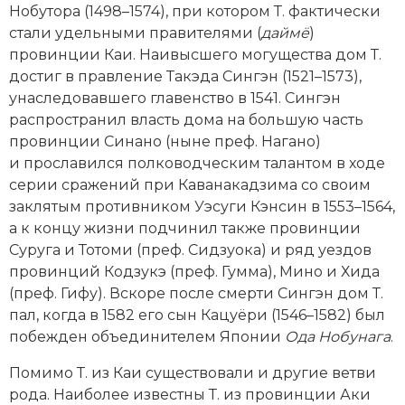
Нобутора (1498–1574), при котором Т. фактически
Новая история
стали удельными правителями (
даймё
)
провинции Каи. Наивысшего могущества дом Т.
Новейшая история
достиг в правление Такэда Сингэн (1521–1573),
унаследовавшего главенство в 1541. Сингэн
Нумизматика
распространил власть дома на большую часть
Образование
провинции Синано (ныне преф. Нагано)
и прославился полководческим талантом в ходе
Общественные объединения и организации
серии сражений при Каванакадзима со своим
заклятым противником Уэсуги Кэнсин в 1553–1564,
Политическая история
а к концу жизни подчинил также провинции
Суруга и Тотоми (преф. Сидзуока) и ряд уездов
Революции и народные движения
провинций Кодзукэ (преф. Гумма), Мино и Хида
(преф. Гифу). Вскоре после смерти Сингэн дом Т.
Религия и церковь
пал, когда в 1582 его сын Кацуёри (1546–1582) был
побежден объединителем Японии
Ода Нобунага
.
Россия
Помимо Т. из Каи существовали и другие ветви
Северная Америка
рода. Наиболее известны Т. из провинции Аки