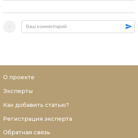
Новая история
Новейшая история
Нумизматика
Образование
Общественные объединения и организации
Политическая история
О проекте
Революции и народные движения
Эксперты
Религия и церковь
Как добавить статью?
Россия
Регистрация эксперта
Северная Америка
Обратная связь