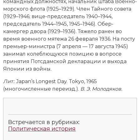
Новейшая история
командных должностях, начальник штаба Военно-
Генеалогия, геральдика
морского флота (1925–1929). Член Тайного совета
Государство и право
(1929–1946; вице-председатель 1940–1944,
председатель 1944–1945, 1945–1946). Обер-
Европа
камергер двора (1929–1936). Тяжело ранен во
время военного мятежа 26 февраля 1936. На посту
Империи
премьер-министра (7 апреля — 17 августа 1945)
занимал колеблющуюся позицию в вопросе
Историческая география и топонимика
принятия Потсдамской декларации и выхода
Японии из вой­ны.
История материальной и духовной культуры
Лит
.: Japan’s Longest Day. Tokyo, 1965
История международных отношений
(многочисленные переизд.).
В. Э. Молодяков.
История, философия, теория и методология
исторического знания
Итория международных отношений
Встречается в рубриках:
Политическая история
Латинская Америка