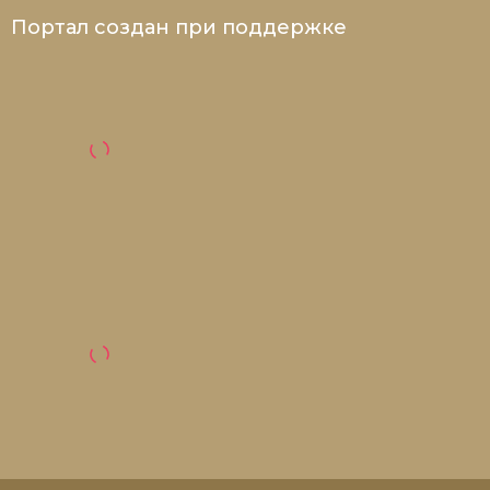
Социально-экономическая история
Портал создан при поддержке
Специальные исторические дисциплины
СССР
Южная Америка