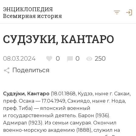
ЭНЦИКЛОПЕДИЯ
Всемирная история
Главная
СУДЗУКИ, КАНТАРО
Рубрики
Периоды
Азия
08.03.2024
0
0
250
А … Я
Поделиться
Античность
Археология
Вход для экспертов
А
Б
В
Г
Д
Е
Ё
Ж
З
И
История Древнего мира
Африка
Судзýки, Кантаро
(18.01.1868, Кудзэ, ныне г. Сакаи,
Й
К
Л
М
Н
О
П
Р
С
Т
История Первобытного общества
Ближний Восток
преф. Осака — 17.04.1949, Сэкиядо, ныне г. Нода,
преф. Тиба) — японский военный
У
Ф
Х
Ц
Ч
Ш
Щ
Ы
Э
История Средних веков
Византия
и государственный деятель. Барон (1936).
Ю
Я
Адмирал (1923). Из семьи самурая. Окончил
Новая история
Военная история
военно-морскую академию (1888), служил на