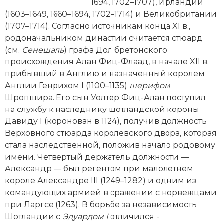
Новейшая история
1694, 1702–1707), Ирландии
Генеалогия, геральдика
(1603–1649, 1660–1694, 1702–1714) и Великобритании
Государство и право
(1707–1714). Согласно источникам конца XI в.,
родоначальником династии считается стюард
Европа
(см.
Сенешаль
) графа Дол бретонского
происхождения Алан Фиц-Флаад, в начале XII в.
Империи
прибывший в Англию и назначенный королем
Англии Генрихом I (1100–1135)
шерифом
Историческая география и топонимика
Шропшира. Его сын Уолтер Фиц-Алан поступил
на службу к наследнику шотландской короны
История материальной и духовной культуры
Давиду I (коронован в 1124), получив должность
Верховного стюарда королевского двора, которая
История международных отношений
стала наследственной, положив начало родовому
История, философия, теория и методология
имени. Четвертый держатель должности —
исторического знания
Александр — был регентом при малолетнем
короле Александре III (1249–1282) и одним из
Итория международных отношений
командующих армией в сражении с норвежцами
при Ларгсе (1263). В борьбе за независимость
Латинская Америка
Шотландии с
Эдуардом I
отличился ­