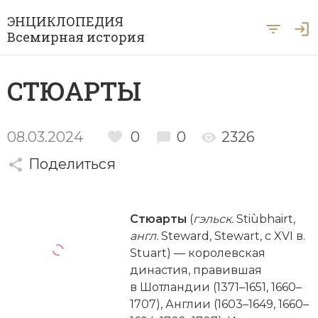
ЭНЦИКЛОПЕДИЯ
Всемирная история
Главная
СТЮАРТЫ
Рубрики
Периоды
Азия
08.03.2024
0
0
2326
А … Я
Поделиться
Античность
Археология
Вход для экспертов
А
Б
В
Г
Д
Е
Ё
Ж
З
И
История Древнего мира
Африка
Стюарты
(
гэльск.
Stiùbhairt,
Й
К
Л
М
Н
О
П
Р
С
Т
История Первобытного общества
Ближний Восток
англ.
Stew­ard, Stewart, с XVI в.
Stuart) — королевская
У
Ф
Х
Ц
Ч
Ш
Щ
Ы
Э
История Средних веков
Византия
династия, правившая
Ю
Я
в Шотландии (1371–1651, 1660–
Новая история
Военная история
1707), Англии (1603–1649, 1660–