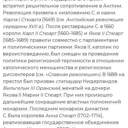
Социально-экономическая история
встретил решительное сопротивление в Англии.
Революция привела к низложению C. и казни
Специальные исторические дисциплины
Карла I Стюарта
(1649) (см.
Английская революция
середины XVII в.
). После реставрации С. в 1660
СССР
короли
Карл II Стюарт
(1660–1685) и
Яков II Стюарт
(1685–1689) правили совместно с парламентами
Южная Америка
и политическими партиями. Яков II, католик по
вероисповеданию, был смещен за проведение
политики религиозной терпимости в отношении
католического меньшинства и религиозных
диссентеров (см.
«Славная революция»).
В 1688 на
престол был призван
статхаудер
Нидерландов
Вильгельм III Оранский,
женатый на дочери
Якова II Марии II Стюарт. При них произошло
дальнейшее сокращение властных полномочий
монархии. Последним монархом династии
С. была королева
Анна Стюарт
(1702–1714),
реализовавшая государственное объединение