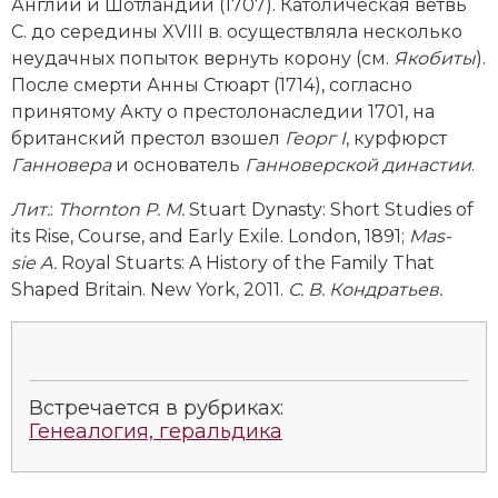
Англии и Шотландии (1707). Католическая ветвь
С. до середины XVIII в. осуществляла несколько
неудачных попыток вернуть корону (см.
Якобиты
).
После смерти Анны Стюарт (1714), согласно
принятому Акту о престолонаследии 1701, на
британский престол взошел
Георг I
, курфюрст
Ганновера
и основатель
Ганноверской династии
.
Лит.
:
Thornton P. M.
Stuart Dynasty: Short Studies of
its Rise, Course, and Early Exile. London, 1891;
Mas­
sie A.
Royal Stuarts: A History of the Family That
Shaped Britain. New York, 2011.
С. В. Кондратьев.
Встречается в рубриках:
Генеалогия, геральдика