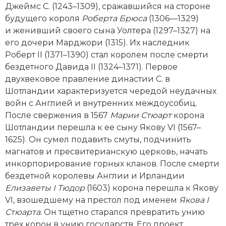
Джеймс С. (1243–1309), сражавшийся на стороне
Новая история
будущего короля
Роберта Брюса
(1306—1329)
и женивший своего сына Уолтера (1297–1327) на
Новейшая история
его дочери Марджори (1315). Их наследник
Роберт II (1371–1390) стал королем после смерти
Нумизматика
бездетного Давида II (1324–1371). Первое
Образование
двухвековое правление династии С. в
Шотландии характеризуется чередой неудачных
Общественные объединения и организации
вой­н с Англией и внутренних междоусобиц.
После свержения в 1567
Марии Стюарт
корона
Политическая история
Шотландии перешла к ее сыну Якову VI (1567–
1625). Он сумел подавить смуты, подчинить
Революции и народные движения
магнатов и пресвитерианскую церковь, начать
инкорпорирование горных кланов. После смерти
Религия и церковь
бездетной королевы Англии и Ирландии
Елизаветы I Тюдор
(1603) корона перешла к Якову
Россия
VI, взошедшему на престол под именем
Якова I
Северная Америка
Стюарта.
Он тщетно старался превратить унию
трех корон в унию государств. Его проект