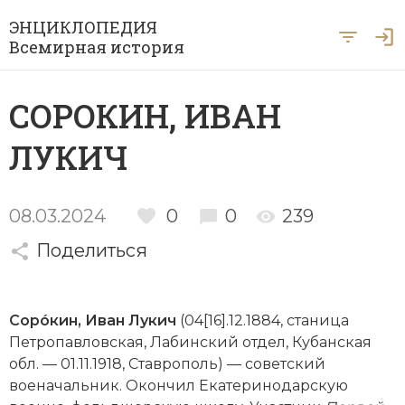
ЭНЦИКЛОПЕДИЯ
Всемирная история
Главная
СОРОКИН, ИВАН
Рубрики
ЛУКИЧ
Периоды
Азия
А … Я
Античность
Археология
08.03.2024
0
0
239
Вход для экспертов
А
Б
В
Г
Д
Е
Ё
Ж
З
И
История Древнего мира
Поделиться
Африка
Й
К
Л
М
Н
О
П
Р
С
Т
История Первобытного общества
Ближний Восток
Сорóкин, Иван Лукич
(04[16].12.1884, станица
У
Ф
Х
Ц
Ч
Ш
Щ
Ы
Э
История Средних веков
Византия
Петропавловская, Лабинский отдел, Кубанская
Ю
Я
обл. — 01.11.1918, Ставрополь) — советский
Новая история
Военная история
военачальник. Окончил Екатеринодарскую