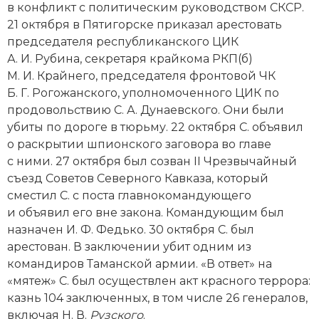
в конфликт с политическим руководством СКСР.
Новая история
21 октября в Пятигорске приказал арестовать
председателя республиканского ЦИК
Новейшая история
А. И. Рубина, секретаря крайкома РКП(б)
М. И. Крайнего, председателя фронтовой ЧК
Нумизматика
Б. Г. Рогожанского, уполномоченного ЦИК по
Образование
продовольствию С. А. Дунаевского. Они были
убиты по дороге в тюрьму. 22 октября С. объявил
Общественные объединения и организации
о раскрытии шпионского заговора во главе
с ними. 27 октября был созван II Чрезвычайный
Политическая история
съезд Советов Северного Кавказа, который
сместил С. с поста главнокомандующего
Революции и народные движения
и объявил его вне закона. Командующим был
назначен И. Ф. Федько. 30 октября С. был
Религия и церковь
арестован. В заключении убит одним из
командиров Таманской армии. «В ответ» на
Россия
«мятеж» С. был осуществлен акт красного террора:
Северная Америка
казнь 104 заключенных, в том числе 26 генералов,
включая Н. В.
Рузского
.