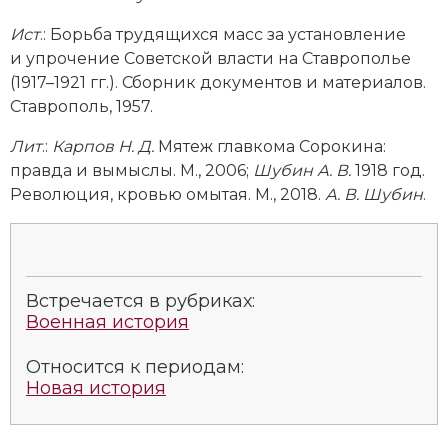
Социально-экономическая история
Ист
.:
Борьба трудящихся масс за установление
Специальные исторические дисциплины
и упрочение Советской власти на Ставрополье
(1917–1921 гг.). Сборник документов и материалов.
СССР
Ставрополь, 1957.
Южная Америка
Лит
.:
Карпов Н. Д.
Мятеж главкома Сорокина:
правда и вымыслы. М., 2006;
Шубин А. В.
1918 год.
Революция, кровью омытая. М., 2018.
А. В. Шубин
.
Встречается в рубриках:
Военная история
Относится к периодам:
Новая история