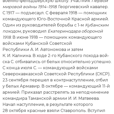
Новейшая история
военно-фельдшерскую школу. Участник
Первой
Генеалогия, геральдика
мировой вой­ны 1914–1918
. Георгиевский кавалер.
Государство и право
С 1917 — подъесаул. С февраля 1918 — помощник
командующего Юго-Восточной Красной армией.
Европа
Один из руководителей борьбы с 1-м
Кубанским
походом
, руководил
Екатеринодара обороной
Империи
1918
. В июне 1918 — помощник командующего
вой­сками Кубанской Советской
Историческая география и топонимика
Республики А. И. Автономова и затем
К. И. Калнина. В ходе 2-го Кубанского похода вой­
История материальной и духовной культуры
ска С. отбивались от белых относительно успешно.
С конца июля С. — командующий вой­сками
История международных отношений
Северокавказской Советской Республики (СКСР).
История, философия, теория и методология
23 сентября перешел в контрнаступление, отбил
исторического знания
у белых Армавир. В октябре — командующий 11-й
армией. Приказал расстрелять за неподчинение
Итория международных отношений
командира Таманской армии И. И. Матвеева.
Начал наступление, в результате которого
Латинская Америка
28 октября красные взяли Ставрополь. Вступил