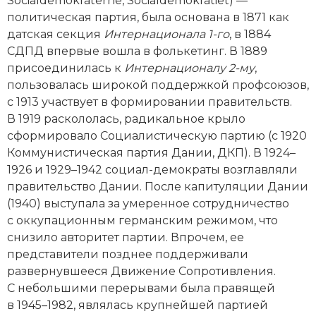
Socialdemokraterne, Socialdemokratiet) —
Новейшая история
Генеалогия, геральдика
политическая партия, была основана в 1871 как
датская секция
Интернационала 1-го
, в 1884
Государство и право
СДПД впервые вошла в фолькетинг. В 1889
Европа
присоединилась к
Интернационалу 2-му
,
пользовалась широкой поддержкой профсоюзов,
Империи
с 1913 участвует в формировании правительств.
В 1919 раскололась, радикальное крыло
Историческая география и топонимика
сформировало Социалистическую партию (с 1920
Коммунистическая партия Дании, ДКП). В 1924–
История материальной и духовной культуры
1926 и 1929–1942 социал-демократы возглавляли
правительство Дании. После капитуляции Дании
История международных отношений
(1940) выступала за умеренное сотрудничество
с оккупационным германским режимом, что
История, философия, теория и методология
снизило авторитет партии. Впрочем, ее
исторического знания
представители позднее поддерживали
Итория международных отношений
развернувшееся Движение Сопротивления.
С небольшими перерывами была правящей
Латинская Америка
в 1945–1982, являлась крупнейшей партией