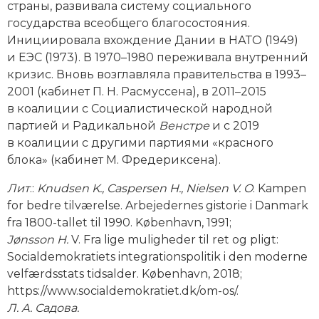
страны, развивала систему социального
Новая история
государства всеобщего благосостояния.
Инициировала вхождение Дании в НАТО (1949)
Новейшая история
и ЕЭС (1973). В 1970–1980 переживала внутренний
кризис. Вновь возглавляла правительства в 1993–
Нумизматика
2001 (кабинет П. Н. Расмуссена), в 2011–2015
в коалиции с Социалистической народной
Образование
партией и Радикальной
Венстре
и с 2019
Общественные объединения и организации
в коалиции с другими партиями «красного
блока» (кабинет М. Фредериксена).
Политическая история
Лит
.:
Knudsen K., Caspersen H., Nielsen V. O
. Kampen
Революции и народные движения
for bedre tilværelse. Arbejedernes gistorie i Danmark
fra 1800-tallet til 1990. København, 1991;
Религия и церковь
Jønsson H.
V. Fra lige muligheder til ret og pligt:
Socialdemokratiets integrationspolitik i den moderne
Россия
velfærdsstats tidsalder. København, 2018;
https://www.socialdemokratiet.dk/om-os/.
Северная Америка
Л
.
А
.
Садова
.